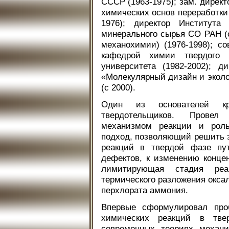
СССР (1963-1975); зам. директ
химических основ переработк
1976); директор Института
минерального сырья СО РАН (c
механохимии) (1976-1998); со
кафедрой химии твердого т
университета (1982-2002); д
«Молекулярный дизайн и эколо
(с 2000).
Один из основателей кр
твердотельщиков. Провел
механизмом реакции и роль
подход, позволяющий решить 
реакций в твердой фазе пу
дефектов, к изменению конце
лимитирующая стадия реа
термического разложения окса
перхлората аммония.
Впервые сформулировал про
химических реакций в тв
современных теориях механи