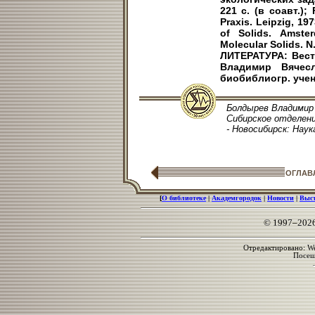
221 с. (в соавт.);
Praxis. Leipzig, 197
of Solids. Amster
Molecular Solids. N.
ЛИТЕРАТУРА: Вестн
Владимир Вячес
биобиблиогр. учены
Болдырев Владимир 
Сибирское отделени
- Новосибирск: Наука
ОГЛАВ
[
О библиотеке
|
Академгородок
|
Новости
|
Выс
© 1997–202
Отредактировано: We
Посе