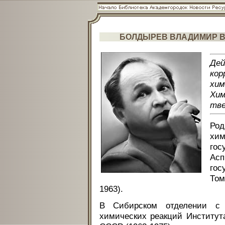
БОЛДЫРЕВ ВЛАДИМИР 
Дей
кор
хим
Хи
тве
Род
хи
гос
Асп
гос
Том
1963).
В Сибирском отделении с 1
химических реакций Институт