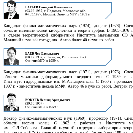
БАГАЕВ Геннадий Николаевич
(03.02.1937, г. Подольск, Московская обл. -
04.03.1997, Москва). Окончил МГУ в 1959 г.
Кандидат физико-математических наук (1974), доцент (1978). Спе
области математической кибернетики и теории графов. В 1965-1976 гг
в отделе теоретической кибернетики Института математики СО 
Младший научный сотрудник. Автор более 40 научных работ.
БАЕВ Лев Васильевич
(08.02.1937, г. Таганрог, Ростовская обл.)
Окончил МГУ в 1959 г.
Кандидат физико-математических наук (1971), доцент (1976). Cпе
области механики деформируемого твердого тела. С 1959 г. ра
Институте гидродинамики им. М.А.Лаврентьева. С 1960 г. преподает
1997 г. - заместитель декана ММФ. Автор 46 научных работ. Ветеран тр
БОКУТЬ Леонид Аркадьевич
(29.06.1937)
Окончил МГУ в 1959 г.
Доктор физико-математических наук (1969), профессор (1971). Спе
области теории колец. С 1962 г. работает в Институте ма
им. С.Л.Соболева. Главный научный сотрудник лаборатории теори
Преподает в НГУ (кафедра алгебры и логики). Автор более 100 научн