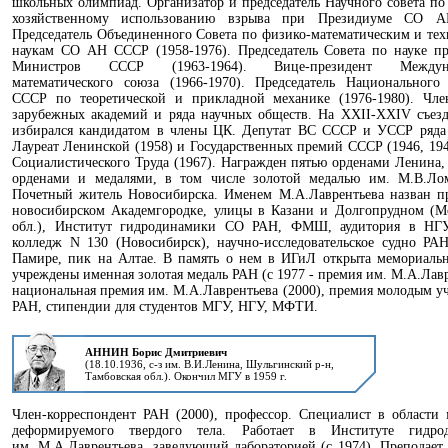
школьных олимпиад. Организатор и председатель Научного совета по
хозяйственному использованию взрыва при Президиуме СО 
Председатель Объединенного Совета по физико-математическим и те
наукам СО АН СССР (1958-1976). Председатель Совета по науке п
Министров СССР (1963-1964). Вице-президент Междуна
математического союза (1966-1970). Председатель Национального
СССР по теоретической и прикладной механике (1976-1980). Чле
зарубежных академий и ряда научных обществ. На XXII-XXIV съез
избирался кандидатом в члены ЦК. Депутат ВС СССР и УССР ряда 
Лауреат Ленинской (1958) и Государственных премий СССР (1946, 194
Социалистического Труда (1967). Награжден пятью орденами Ленина
орденами и медалями, в том числе золотой медалью им. М.В.Лом
Почетный житель Новосибирска. Именем М.А.Лаврентьева назван п
новосибирском Академгородке, улицы в Казани и Долгопрудном (М
обл.), Институт гидродинамики СО РАН, ФМШ, аудитория в НГУ
колледж N 130 (Новосибирск), научно-исследовательское судно РА
Памире, пик на Алтае. В память о нем в ИГиЛ открыта мемориальн
учреждены именная золотая медаль РАН (с 1977 - премия им. М.А.Лавр
национальная премия им. М.А.Лаврентьева (2000), премия молодым 
РАН, стипендии для студентов МГУ, НГУ, МФТИ.
АННИН Борис Дмитриевич
(18.10.1936, с-з им. В.И.Ленина, Шульгинский р-н,
Тамбовская обл.). Окончил МГУ в 1959 г.
Член-корреспондент РАН (2000), профессор. Специалист в области
деформируемого твердого тела. Работает в Институте гидро
им. М.А.Лаврентьева, заведующий лабораторией (с 1974). Преподает