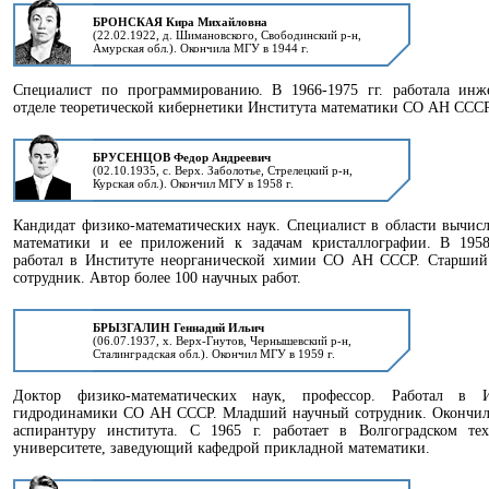
БРОНСКАЯ Кира Михайловна
(22.02.1922, д. Шимановского, Свободинский р-н,
Амурская обл.). Окончила МГУ в 1944 г.
Специалист по программированию. В 1966-1975 гг. работала инж
отделе теоретической кибернетики Института математики СО АН СССР
БРУСЕНЦОВ Федор Андреевич
(02.10.1935, с. Верх. Заболотье, Стрелецкий р-н,
Курская обл.). Окончил МГУ в 1958 г.
Кандидат физико-математических наук. Специалист в области вычис
математики и ее приложений к задачам кристаллографии. В 1958-
работал в Институте неорганической химии СО АН СССР. Старший
сотрудник. Автор более 100 научных работ.
БРЫЗГАЛИН Геннадий Ильич
(06.07.1937, х. Верх-Гнутов, Чернышевский р-н,
Сталинградская обл.). Окончил МГУ в 1959 г.
Доктор физико-математических наук, профессор. Работал в И
гидродинамики СО АН СССР. Младший научный сотрудник. Окончил
аспирантуру института. С 1965 г. работает в Волгоградском тех
университете, заведующий кафедрой прикладной математики.