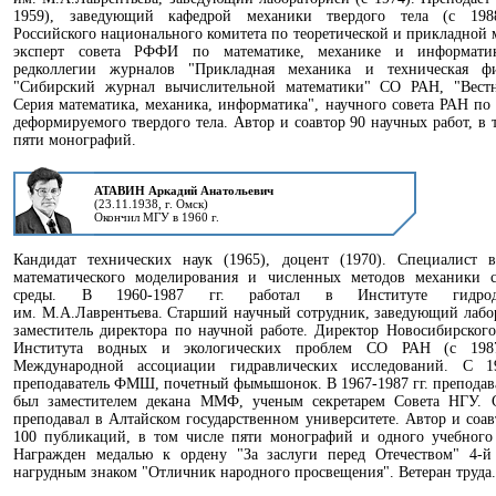
1959), заведующий кафедрой механики твердого тела (с 198
Российского национального комитета по теоретической и прикладной 
эксперт совета РФФИ по математике, механике и информати
редколлегии журналов "Прикладная механика и техническая ф
"Сибирский журнал вычислительной математики" СО РАН, "Вест
Серия математика, механика, информатика", научного совета РАН по
деформируемого твердого тела. Автор и соавтор 90 научных работ, в 
пяти монографий.
АТАВИН Аркадий Анатольевич
(23.11.1938, г. Омск)
Окончил МГУ в 1960 г.
Кандидат технических наук (1965), доцент (1970). Специалист в
математического моделирования и численных методов механики 
среды. В 1960-1987 гг. работал в Институте гидрод
им. М.А.Лаврентьева. Старший научный сотрудник, заведующий лабо
заместитель директора по научной работе. Директор Новосибирског
Института водных и экологических проблем СО РАН (с 198
Международной ассоциации гидравлических исследований. С 1
преподаватель ФМШ, почетный фымышонок. В 1967-1987 гг. преподав
был заместителем декана ММФ, ученым секретарем Совета НГУ. С
преподавал в Алтайском государственном университете. Автор и соав
100 публикаций, в том числе пяти монографий и одного учебного
Награжден медалью к ордену "За заслуги перед Отечеством" 4-й 
нагрудным знаком "Отличник народного просвещения". Ветеран труда.