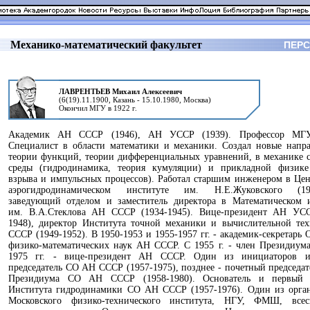
Механико-математический факультет
ПЕР
ЛАВРЕНТЬЕВ Михаил Алексеевич
(6(19).11.1900, Казань - 15.10.1980, Москва)
Окончил МГУ в 1922 г.
Академик АН СССР (1946), АН УССР (1939). Профессор МГУ
Специалист в области математики и механики. Создал новые напр
теории функций, теории дифференциальных уравнений, в механике
среды (гидродинамика, теория кумуляции) и прикладной физике
взрыва и импульсных процессов). Работал старшим инженером в Це
аэрогидродинамическом институте им. Н.Е.Жуковского (192
заведующий отделом и заместитель директора в Математическом и
им. В.А.Стеклова АН СССР (1934-1945). Вице-президент АН УСС
1948), директор Института точной механики и вычислительной те
СССР (1949-1952). В 1950-1953 и 1955-1957 гг. - академик-секретарь 
физико-математических наук АН СССР. С 1955 г. - член Президиума
1975 гг. - вице-президент АН СССР. Один из инициаторов 
председатель СО АН СССР (1957-1975), позднее - почетный председат
Президиума СО АН СССР (1958-1980). Основатель и первый 
Института гидродинамики СО АН СССР (1957-1976). Один из орган
Московского физико-технического института, НГУ, ФМШ, всес