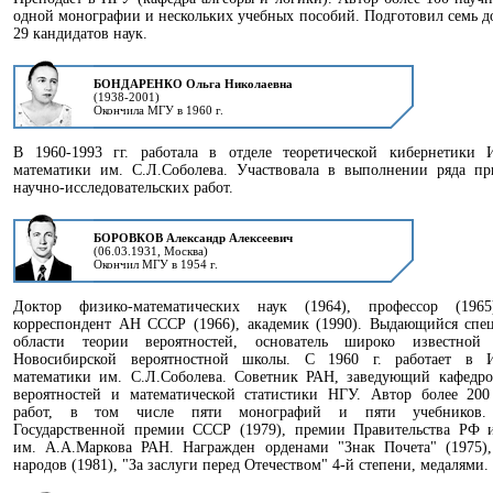
одной монографии и нескольких учебных пособий. Подготовил семь д
29 кандидатов наук.
БОНДАРЕНКО Ольга Николаевна
(1938-2001)
Окончилa МГУ в 1960 г.
В 1960-1993 гг. работала в отделе теоретической кибернетики И
математики им. С.Л.Соболева. Участвовала в выполнении ряда пр
научно-исследовательских работ.
БОРОВКОВ Александр Алексеевич
(06.03.1931, Москва)
Окончил МГУ в 1954 г.
Доктор физико-математических наук (1964), профессор (1965
корреспондент АН СССР (1966), академик (1990). Выдающийся спе
области теории вероятностей, основатель широко известно
Новосибирской вероятностной школы. С 1960 г. работает в И
математики им. С.Л.Соболева. Советник РАН, заведующий кафедро
вероятностей и математической статистики НГУ. Автор более 200
работ, в том числе пяти монографий и пяти учебников. 
Государственной премии СССР (1979), премии Правительства РФ 
им. А.А.Маркова РАН. Награжден орденами "Знак Почета" (1975)
народов (1981), "За заслуги перед Отечеством" 4-й степени, медалями.