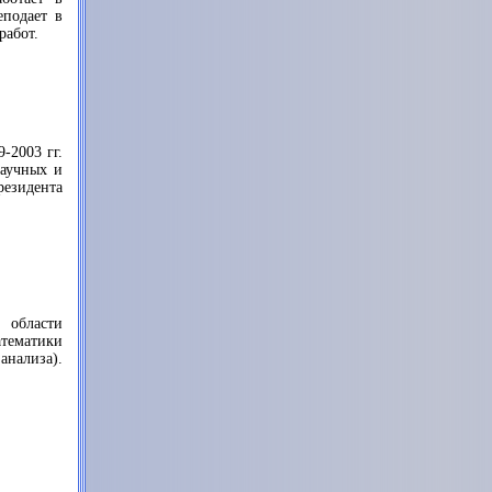
подает в
работ.
-2003 гг.
аучных и
резидента
 области
атематики
анализа).