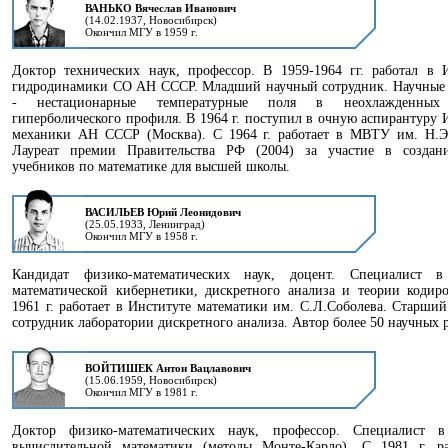
ВАНЬКО Вячеслав Иванович
(14.02.1937, Новосибирск)
Окончил МГУ в 1959 г.
Доктор технических наук, профессор. В 1959-1964 гг. работал в 
гидродинамики СО АН СССР. Младший научный сотрудник. Научные 
- нестационарные температурные поля в неохлажденных 
гиперболического профиля. В 1964 г. поступил в очную аспирантуру 
механики АН СССР (Москва). С 1964 г. работает в МВТУ им. Н.Э.
Лауреат премии Правительства РФ (2004) за участие в создан
учебников по математике для высшей школы.
ВАСИЛЬЕВ Юрий Леонидович
(25.05.1933, Ленинград)
Окончил МГУ в 1958 г.
Кандидат физико-математических наук, доцент. Специалист в
математической кибернетики, дискретного анализа и теории кодир
1961 г. работает в Институте математики им. С.Л.Соболева. Старши
сотрудник лаборатории дискретного анализа. Автор более 50 научных р
ВОЙТИШЕК Антон Вацлавович
(15.06.1959, Новосибирск)
Окончил МГУ в 1981 г.
Доктор физико-математических наук, профессор. Специалист в
вычислительной математики (методы Монте-Карло). С 1981 г. ра