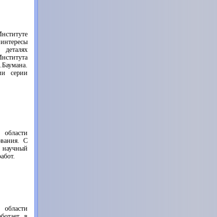
Институте
интересы
деталях
Института
Баумана.
ии серии
 области
ования. С
й научный
абот.
 области
ботает в