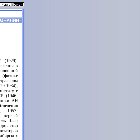
СОНАЛИИ
 (1929).
авления в
 сплошной
 (физике
нтральном
9-1934),
нституте
Р (1946-
хники АН
Отделения
, в 1957-
и первый
ель. Член
директор
изаторов
ибирских