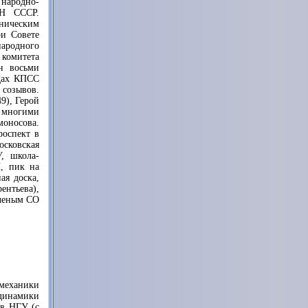
 народно-
АН СССР.
хническим
ри Совете
родного
 комитета
н восьми
дах КПСС
созывов.
9), Герой
, многими
оносова.
роспект в
осковская
, школа-
Н, пик на
ая доска,
ентьева),
ученым СО
 механики
динамики
 в НГУ (с