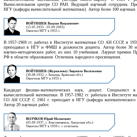
Вычислительном центре СО РАН. Ведущий научный сотрудник. Пре
НГУ (кафедра вычислительной математики). Автор более 100 научных 
ВОЙТИШЕК Вацлав Вацлавович
(15.05.1933 - 05.09.2003)
Окончил МГУ в 1955 г.
В 1957-1969 гг. работал в Институте математики СО АН СССР, в 1959
преподавал в НГУ и ФМШ в должности доцента. Автор более 30 н
научно-методических работ, из них 10 учебников. Лауреат премии П
РФ в области образования. Отличник народного просвещения.
ВОЙТИШЕК (Журавлева) Людмила Васильевна
(30.08.1932, г. Бежица, Брянская обл.)
Окончила МГУ в 1955 г.
Кандидат физико-математических наук, доцент. Специалист в
вычислительной математики. В 1957-1982 гг. работала в Институте м
СО АН СССР. С 1961 г. преподает в НГУ (кафедра математического 
Автор 20 научных работ.
ВОЛЧКОВ Юрий Матвеевич
(05.09.1937, г. Благовещенск, Амурская обл.)
Окончил МГУ в 1959 г. с отличием.