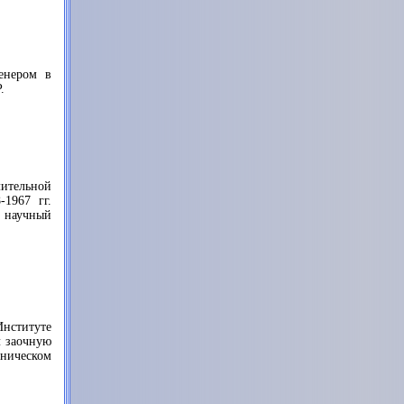
енером в
.
лительной
1967 гг.
 научный
нституте
 заочную
ническом