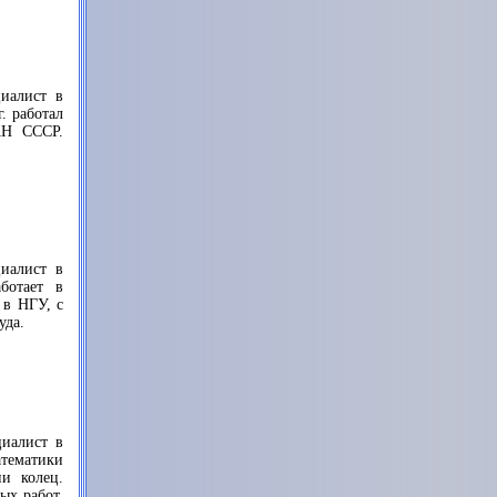
циалист в
. работал
АН СССР.
циалист в
ботает в
 в НГУ, с
уда.
циалист в
тематики
и колец.
ых работ,