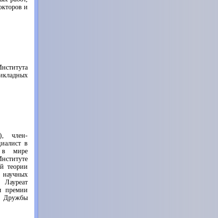
окторов и
нститута
икладных
), член-
циалист в
й в мире
нституте
й теории
 научных
Лауреат
и премии
, Дружбы