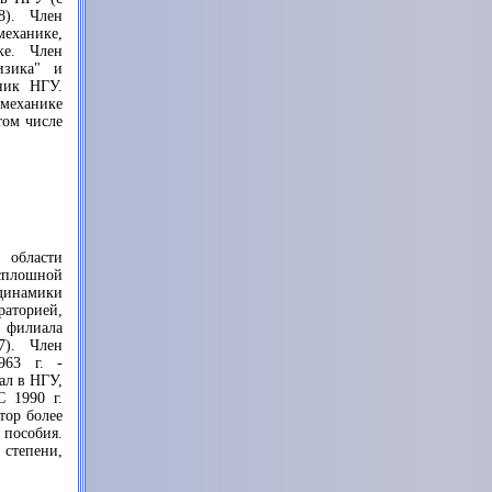
8). Член
механике,
ке. Член
изика" и
ник НГУ.
 механике
том числе
 области
сплошной
инамики
раторией,
о филиала
7). Член
963 г. -
ал в НГУ,
 1990 г.
тор более
 пособия.
степени,