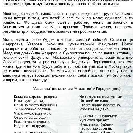
вставали рядом с мужчинами повсюду, во всех областях жизни.
Многие достигли больших высот в науке, искусстве, труде. Очевидно
наши потери в том, что детей в семьях было мало: один-два, а тр
редкость. Женщины были заняты работой, очень интересной и
Заниматься детьми не было времени. Причина ясная, но после
результат для государства оказались не просчитанными.
Мы с мужем скоро будем отмечать золотой юбилей. Старшая до
Федоровна Уварова окончила гуманитарный факультет Новоси
университета, работает в школе, у нее четверо детей, чем мы очень
Младшая дочь Анна Федоровна Сухорукова пошла по нашим стопам, 
геологический факультет Московского университета, защитила дис
Сейчас радуемся и растим внука Феденьку. Переживаем, как сл
жизнь, где и на кого будут работать. Поехать учиться в Москву внук
не имеют возможности. За мальчиков спокойнее, лентяев у нас н
девочкам теперь гораздо труднее найти себя в жизни, чем было нам.
и верим, что не подведут.
"Атлантки" (по мотивам "Атлантов" А.Городницкого)
Когда на сердце трещина
Но только не поможет им
И жить уже устал,
Ни опий, ни вино -
Себя на место Женщины
Что женщине положено,
Ты мысленно поставь,
Мужчине не дано.
Что с мукою извечною
А их считают слабыми,
От детства до седин
Ругаются при них
Рожает человечество
И называют бабами,
И держит на груди.
Что курице сродни.
А мир устроен скверно -
Их ласкою не балуют,