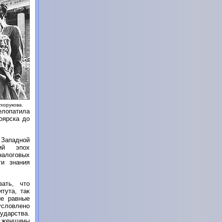
хорукова.
елопатила
оярска до
 Западной
ций эпох
налоговых
ти знания
ать, что
тута, так
ые равные
словлено
ударства.
и женщины