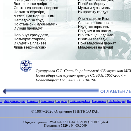
Все зло и все добро
Покой не берегут,
Он ткет из женских нервов.
Мужья и дети малые
Не злато-серебро,
Их красоту крадут.
А слезы да морщины им
Они ж с эпохи Евы,
Наградою за труд.
С начала всех начал
Но стань они мужчинами -
Идут, как королевы,
И люди пропадут.
По дням и по ночам.
Погибнут сразу дети,
И быть еще надежде
Повымрут старики,
И жизни впереди,
И будут на планете
Пока Мадонны держат
Лишь звери-мужики.
Младенцев на груди!
Сухорукова С.С. Спасибо родителям! // Выпускники МГУ
Новосибирском научном центре СО РАН. 1957-2007. -
Новосибирск: Гео, 2007. - С.194-196.
ОГЛАВЛЕНИ
ке
|
Академгородок
|
Новости
|
Выставки
|
Ресурсы
|
Библиография
|
Партнеры
|
ИнфоЛоция
|
По
© 1997–2026 Отделение ГПНТБ СО РАН
Отредактировано: Wed Feb 27 14:34:50 2019 (19,107 bytes)
Посещение
5320
с 04.05.2009