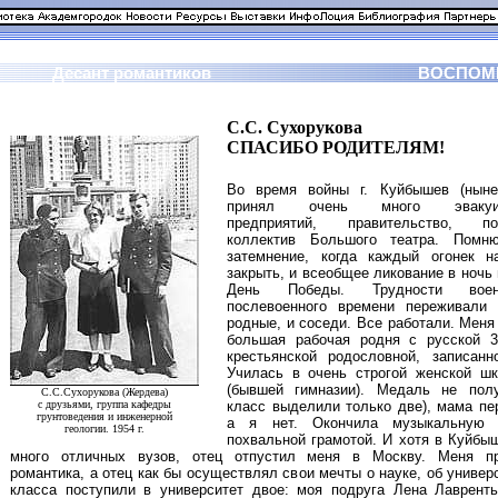
Десант романтиков
ВОСПОМ
С.С. Сухорукова
СПАСИБО РОДИТЕЛЯМ!
Во время войны г. Куйбышев (ныне
принял очень много эвакуир
предприятий, правительство, пос
коллектив Большого театра. Помню
затемнение, когда каждый огонек 
закрыть, и всеобщее ликование в ночь 
День Победы. Трудности вое
послевоенного времени переживали
родные, и соседи. Все работали. Меня
большая рабочая родня с русской 3
крестьянской родословной, записанн
Училась в очень строгой женской ш
(бывшей гимназии). Медаль не пол
С.С.Сухорукова (Жердева)
с друзьями, группа кафедры
класс выделили только две), мама пе
грунтоведения и инженерной
а я нет. Окончила музыкальную
геологии. 1954 г.
похвальной грамотой. И хотя в Куйбы
много отличных вузов, отец отпустил меня в Москву. Меня пр
романтика, а отец как бы осуществлял свои мечты о науке, об универ
класса поступили в университет двое: моя подруга Лена Лавренть