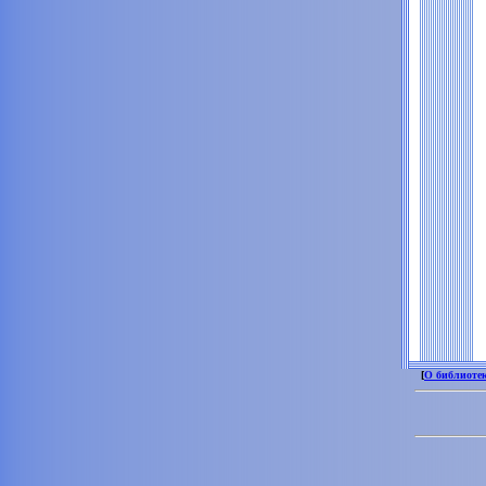
[
О библиоте