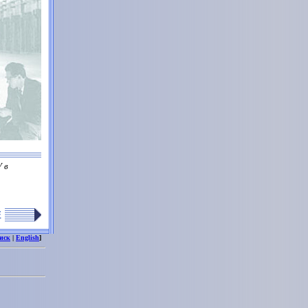
 в
Е
иск
|
English
]