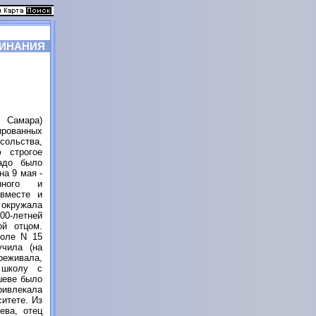
ИНАНИЯ
 Самара)
ованных
ольства,
 строгое
надо было
на 9 мая -
нного и
 вместе и
 окружала
00-летней
ой отцом.
коле N 15
учила (на
реживала,
 школу с
шеве было
ивлекала
ситете. Из
ева, отец