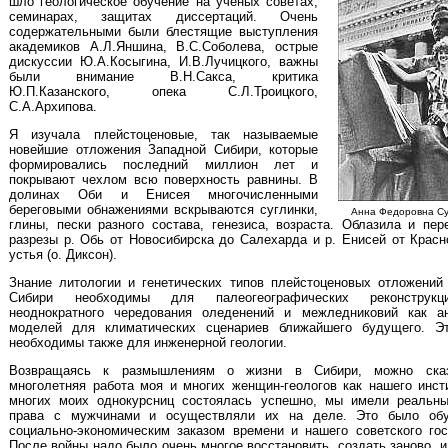
шло геологическое обучение на ученых советах,
семинарах, защитах диссертаций. Очень
содержательными были блестящие выступления
академиков А.Л.Яншина, В.С.Соболева, острые
дискуссии Ю.А.Косыгина, И.В.Лучицкого, важны
были внимание В.Н.Сакса, критика
Ю.П.Казанского, опека С.Л.Троицкого,
С.А.Архипова.
Я изучала плейстоценовые, так называемые
новейшие отложения Западной Сибири, которые
формировались последний миллион лет и
покрывают чехлом всю поверхность равнины. В
долинах Оби и Енисея многочисленными
береговыми обнажениями вскрываются суглинки,
Анна Федоровна Су
глины, пески разного состава, генезиса, возраста. Облазила и пер
разрезы р. Обь от Новосибирска до Салехарда и р. Енисей от Красн
устья (о. Диксон).
Знание литологии и генетических типов плейстоценовых отложений
Сибири необходимы для палеогеографических реконструк
неоднократного чередования оледенений и межледниковий как а
моделей для климатических сценариев ближайшего будущего. Э
необходимы также для инженерной геологии.
Возвращаясь к размышлениям о жизни в Сибири, можно сказ
многолетняя работа моя и многих женщин-геологов как нашего инсти
многих моих однокурсниц состоялась успешно, мы имели реальн
права с мужчинами и осуществляли их на деле. Это было обу
социально-экономическим заказом времени и нашего советского гос
После войны надо было очень многое восстановить, создать заново, 