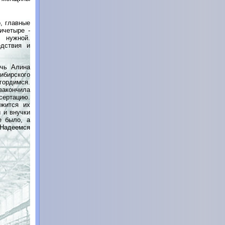
, главные
ичетыре -
 нужной.
дствия и
чь Алина
бирского
 гордимся.
закончила
сертацию.
ожится их
и и внучки
е было, а
 Надеемся