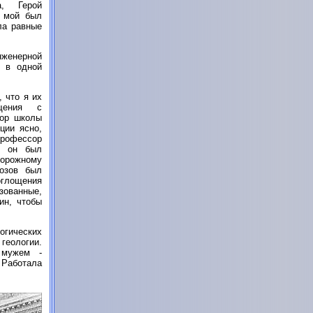
а, Герой
ц мой был
ла равные
нженерной
ь в одной
, что я их
бщения с
тор школы
ции ясно,
Профессор
к он был
орожному
розов был
оглощения
азованные,
ин, чтобы
огических
 геологии.
 мужем -
 Работала