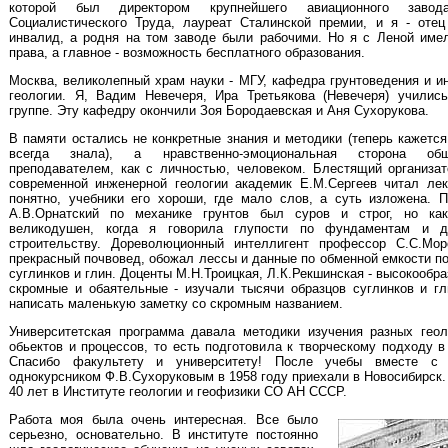
которой был директором крупнейшего авиационного завод
Социалистического Труда, лауреат Сталинской премии, и я - оте
инвалид, а родня на том заводе были рабочими. Но я с Леной име
права, а главное - возможность бесплатного образования.
Москва, великолепный храм науки - МГУ, кафедра грунтоведения и и
геологии. Я, Вадим Невечеря, Ира Третьякова (Невечеря) училис
группе. Эту кафедру окончили Зоя Бородаевская и Аня Сухорукова.
В памяти остались не конкретные знания и методики (теперь кажется
всегда знала), а нравственно-эмоциональная сторона о
преподавателем, как с личностью, человеком. Блестящий организа
современной инженерной геологии академик Е.М.Сергеев читал лек
понятно, учебники его хороши, где мало слов, а суть изложена. 
А.В.Орнатский по механике грунтов был суров и строг, но ка
великодушен, когда я говорила глупости по фундаментам и д
строительству. Дореволюционный интеллигент профессор С.С.Мо
прекрасный почвовед, обожал лессы и данные по обменной емкости п
суглинков и глин. Доценты М.Н.Троицкая, Л.К.Рекшинская - высокообр
скромные и обаятельные - изучали тысячи образцов суглинков и гл
написать маленькую заметку со скромным названием.
Университетская программа давала методики изучения разных геол
обьектов и процессов, то есть подготовила к творческому подходу в
Спасибо факультету и университету! После учебы вместе с
однокурсником Ф.В.Сухоруковым в 1958 году приехали в Новосибирск.
40 лет в Институте геологии и геофизики СО АН СССР.
Работа моя была очень интересная. Все было
серьезно, основательно. В институте постоянно