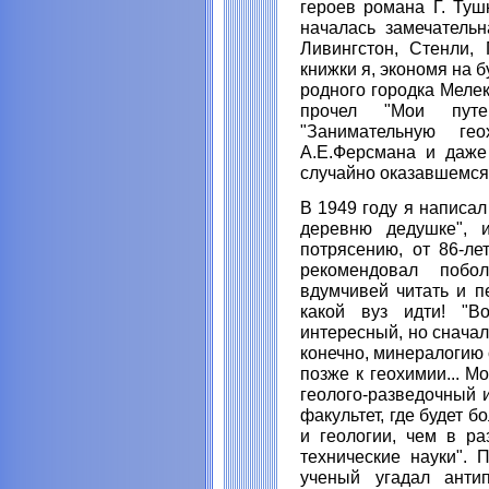
героев романа Г. Туш
началась замечательн
Ливингстон, Стенли, 
книжки я, экономя на 
родного городка Мелек
прочел "Мои путе
"Занимательную г
А.Е.Ферсмана и даже
случайно оказавшемся
В 1949 году я написал
деревню дедушке", 
потрясению, от 86-ле
рекомендовал побо
вдумчивей читать и п
какой вуз идти! "В
интересный, но сначал
конечно, минералогию 
позже к геохимии... М
геолого-разведочный и
факультет, где будет 
и геологии, чем в ра
технические науки". 
ученый угадал антип