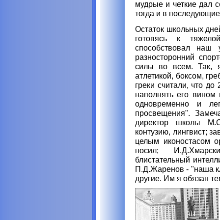
мудрые и четкие дал с
тогда и в последующие
Остаток школьных дней
готовясь к тяжело
способствовал наш у
разносторонний спор
силы во всем. Так, 
атлетикой, боксом, гр
греки считали, что до
наполнять его вином 
одновременно и ле
просвещения". Замеч
директор школы М.С
контузию, лингвист; з
целым иконостасом ор
носил; И.Д.Хмарс
блистательный интелл
П.Д.Жаренов - "наша к
другие. Им я обязан те