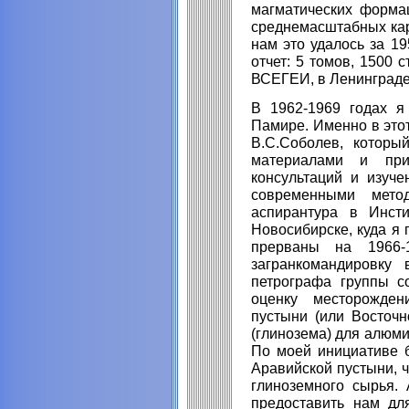
магматических форма
среднемасштабных кар
нам это удалось за 19
отчет: 5 томов, 1500
ВСЕГЕИ, в Ленинграде
В 1962-1969 годах я
Памире. Именно в это
В.С.Соболев, которы
материалами и при
консультаций и изуч
современными мето
аспирантура в Инст
Новосибирске, куда я 
прерваны на 1966-
загранкомандировку 
петрографа группы с
оценку месторожден
пустыни (или Восточн
(глинозема) для алюми
По моей инициативе 
Аравийской пустыни, ч
глиноземного сырья.
предоставить нам дл