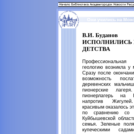
Они учились на Мох
В.И. Буданов
ИСПОЛНИЛИСЬ
ДЕТСТВА
Профессиональная
геологию возникла у 
Сразу после окончан
возможность посла
деревенских мальчиш
пионерские лаге
пионерлагерь на 
напротив Жигулей.
красивым оказалось эт
по сравнению со 
Куйбышевской област
семья. Зеленые пол
купеческими сада