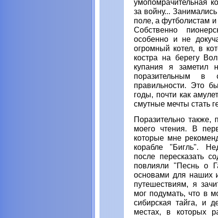
умопомрачительная ко
за войну... Занималис
поле, а футболистам и
Собственно пионерс
особенно и не докуч
огромный котел, в ко
костра на берегу Во
купания я заметил 
поразительным в 
правильности. Это бы
годы, почти как амуле
смутные мечты стать г
Поразительно также, 
моего чтения. В пер
которые мне рекоменд
корабле "Бигль". Не
после пересказать со
повлияли "Песнь о Г
основами для наших и
путешествиям, я зачи
мог подумать, что в м
сибирская тайга, и 
местах, в которых р