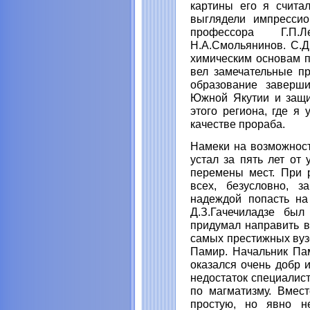
картины его я счита
выглядели импрессио
профессора Г.П.Л
Н.А.Смольянинов. С.Д
химическим основам п
вел замечательные пр
образование заверш
Южной Якутии и защи
этого региона, где я
качестве прораба.
Намеки на возможност
устал за пять лет от
перемены мест. При 
всех, безусловно, з
надеждой попасть на
Д.З.Гачечиладзе был
придумал направить в
самых престижных вуз
Памир. Начальник Пам
оказался очень добр 
недостаток специалис
по магматизму. Вмес
простую, но явно не