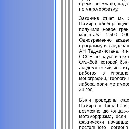
время не ждало, надо
по метаморфизму.
Закончив отчет, мы 
Памира, обобщающую 
получили новое гран
масштаба 1:500 000
Одновременно академ
программу исследован
АН Таджикистана, и н
СССР по науке и техн
службой, которой был
академический инстит
работах в Управлен
монографии, геологич
лаборатория метамор
21 год.
Были проведены клас
Памира и Тянь-Шаня.
возможно, до конца ж
метаморфизма, если 
фактически начавша
постоянного регион