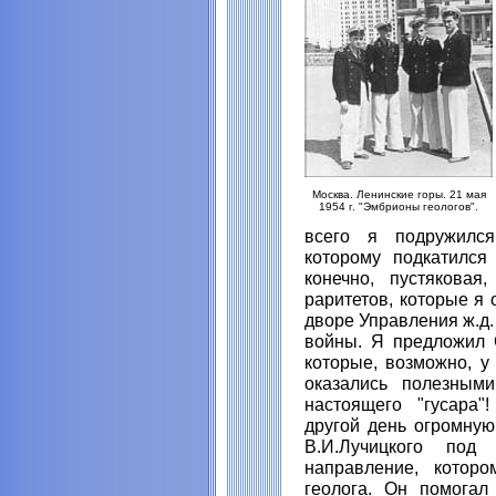
Москва. Ленинские горы. 21 мая
1954 г. "Эмбрионы геологов".
всего я подружился
которому подкатился
конечно, пустякова
раритетов, которые я 
дворе Управления ж.д.
войны. Я предложил С
которые, возможно, у
оказались полезными
настоящего "гусара"
другой день огромную
В.И.Лучицкого под
направление, котор
геолога. Он помога