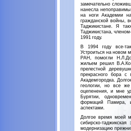
замечательно сложивш
нанесла непоправимы
на ноги Академии на
гражданской войны, в
Таджикистане. Я та
Таджикистана, членом
1991 году.
В 1994 году все-та
Устроиться на новом м
РАН, помогли Н.Л.До
жильем решил В.А.Ко
прелестной деревушк
прекрасного бора с 
Академгородка. Долго
геологии, но все же
оцепенения, и мне у
Бурятии, одновреме
формаций Памира, и
аспектами.
Долгое время моей м
сибирско-таджикская
модернизацию прежних