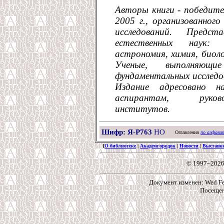
Авторы книги - победите
2005 г., организованног
исследований. Предс
естественных наук: 
астрономия, химия, биоло
Ученые, выполняющ
фундаментальных исследо
Издание адресовано 
аспирантам, руковод
институтов.
Шифр: Я-Р763
НО
Оглавления
по алфави
[
О библиотеке
|
Академгородок
|
Новости
|
Выставк
© 1997–2026
Документ изменен: Wed Feb
Посещен