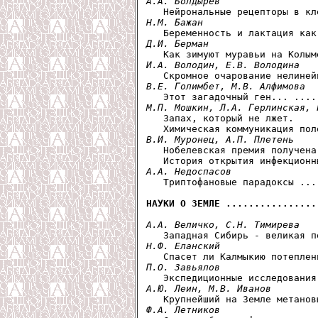
А.А. Болдырев
Н.М. Бажан
Д.И. Берман
И.А. Володин, Е.В. Володина
В.Е. Голимбет, M.B. Алфимова
М.П. Мошкин, Л.А. Герлинская, 

   Запах, который не лжет.

В.И. Муронец, А.П. Плетень

   Нобелевская премия получена
А.А. Недоспасов

   Триптофановые парадоксы ...
НАУКИ О ЗЕМЛЕ ................
А.А. Величко, С.Н. Тимирева
Н.Ф. Еланский
П.О. Завьялов
А.Ю. Леин, М.В. Иванов
Ф.А. Летников