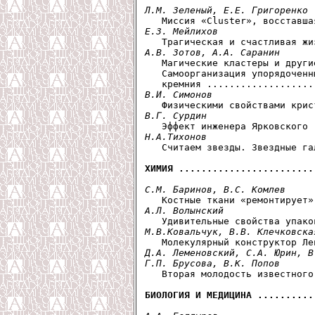
Л.М. Зеленый, Е.Е. Григоренко
Е.З. Мейлихов
А.В. Зотов, А.А. Саранин

   Магические кластеры и други
   Самоорганизация упорядоченн
В.И. Симонов
В.Г. Сурдин
Н.А.Тихонов

   Считаем звезды. Звездные га
ХИМИЯ ........................
С.М. Баринов, В.С. Комлев
А.Л. Волынский
М.В.Ковальчук, В.В. Клечковска
Д.А. Леменовский, С.А. Юрин, В
Г.П. Брусова, В.К. Попов

   Вторая молодость известного
БИОЛОГИЯ И МЕДИЦИНА ..........