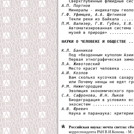
А.П. Портнов
Г.Ф. Уфимцев, А.А. Щетников
П.М. Вализер, Г.В. Губко, Е.В.

   Автоматизированная система 
   музей в природе» ..........
НАУКИ О ЧЕЛОВЕКЕ И ОБЩЕСТВЕ ..
К.Л. Банников

   Под «бездонным куполом Азии»
Л.А. Животовский
А.И. Козлов

   Вам сколько кусочков сахару,
Р.М. Нижегородцев
С.А. Сафронова, И.Н. Лыков

   Биодеградация в условиях ес
А.В. Юревич
Российская наука: мечта светла: сб
корреспондента РАН В.И.Конова. - М.: 