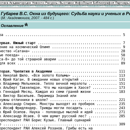
Губарев B.C. Окна из будущего: Судьба науки и ученых в Р
(
М.: Академкнига, 2007. - 484 с.
)
Оглавление
ра ......................................................... 5

ервая. Южный старт
 ......................................... 7

ение на космический Олимп .................................. 9

чество «Сатана» ........................................... 28

ые поезда» ................................................ 58

са-8» до той страшной аварии .............................. 71

для всех .................................................. 89

торая. Чаепития в Академии
 ............................... 111

к Николай Шило. «Все золото Колымы» ...................... 113

к Юрий Каган. В ожидании новых открытий .................. 131

к Владимир Мельников. Тепло вечной мерзлоты .............. 151

к Альберт Тавхелидзе. Что мы находим в Хаосе? ............ 173

к Геннадий Месяц. Каждая из семи граней жизни ............ 183

к Виктор Васильев. Пирамида Знаний или

нужны отличники в школе? ................................. 221

к Александр Спирин. Монстры выходят из пробирок .......... 235

к Иосиф Фридляндер. Трижды могли посадить ................ 243

к Юрий Осипов. Наука - половодье мыслей и идей ........... 271

к Александр Исаев. О чем шумит русский лес? .............. 285

рреспондент РАН Борис Кузык. Главный сценарий

о ........................................................ 309

рреспондент РАН Алексей Розанов. Грибы есть на
