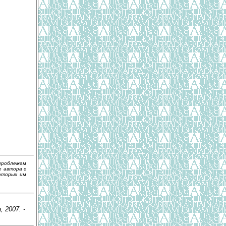
проблемам
е автора с
которых им
 2007. -