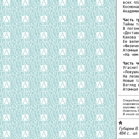
всех пл
Космона
Академи
Часть т
Тайны т
В погон
«Достав
Какова 
Ее вели
«Физиче
Атомные
«На чем
Часть ч
Угаснет
«Ловушк
На лезв
Новые т
Взгляд 
Очередна
современн
героями к
довелось 
В книге и
Губарев B.
484 с.: ил