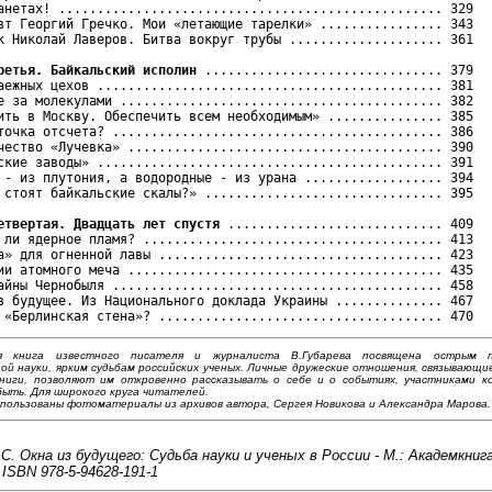
анетах! .................................................. 329

вт Георгий Гречко. Мои «летающие тарелки» ................ 343

к Николай Лаверов. Битва вокруг трубы .................... 361

ретья. Байкальский исполин
 ............................... 379

аежных цехов ............................................. 381

е за молекулами .......................................... 382

ить в Москву. Обеспечить всем необходимым» ............... 385

точка отсчета? ........................................... 386

чество «Лучевка» ......................................... 390

ские заводы» ............................................. 391

 - из плутония, а водородные - из урана .................. 394

 стоят байкальские скалы?» ............................... 395

етвертая. Двадцать лет спустя
 ............................ 409

 ли ядерное пламя? ....................................... 413

а» для огненной лавы ..................................... 423

ии атомного меча ......................................... 435

айны Чернобыля ........................................... 458

в будущее. Из Национального доклада Украины .............. 467

я книга известного писателя и журналиста В.Губарева посвя­щена острым 
ой науки, ярким судьбам российских ученых. Личные дружеские отношения, связывающи
ни­ги, позволяют им откровенно рассказывать о себе и о событиях, участника­ми 
быть. Для широкого круга читателей.
спользованы фотоматериалы из архивов автора, Сергея Новикова и Александра Марова.
C. Окна из будущего: Судьба науки и ученых в России - М.: Академкнига,
. ISBN 978-5-94628-191-1