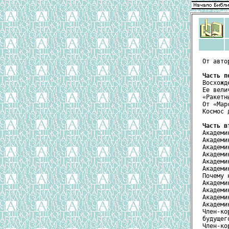
От авто
Часть п
Восхожд
Ее вели
«Ракетн
От «Мар
Космос 
Часть в
Академи
Академи
Академи
Академи
Академи
Академи
Почему 
Академи
Академи
Академи
Академи
Член-ко
будущег
Член-ко