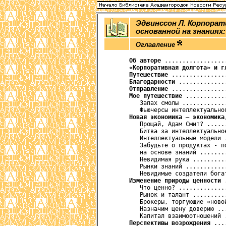
Эдвинссон Л. Корпорат
основанной на знаниях:
Оглавление
Об авторе
 .................
«Корпоративная долгота» и г
Путешествие
 ...............
Благодарности
 .............
Отправление
 ...............
Мое путешествие
 ...........
         Запах смолы ............
         Фьючерсы интеллектуально
Новая экономика — экономика
         Прощай, Адам Смит? .....
         Битва за интеллектуально
         Интеллектуальные модели 
         Забудьте о продуктах - п
         на основе знаний .......
         Невидимая рука .........
         Рынки знаний ...........
         Невидимые создатели бога
Изменение природы ценности
 
         Что ценно? .............
         Рынок и талант .........
         Брокеры, торгующие «ново
         Назначим цену доверию ..
         Капитал взаимоотношений 
Перспективы возрождения
 ...