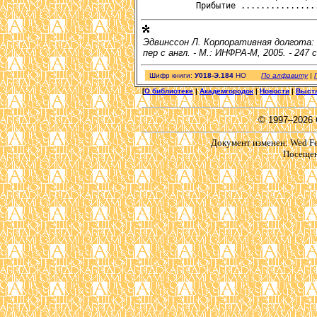
Эдвинссон Л. Корпоративная долгота: 
пер с англ. - М.: ИНФРА-М, 2005. - 247 с
Шифр книги:
У018-Э.184
HO
По алфавиту
|
[
О библиотеке
|
Академгородок
|
Новости
|
Выст
© 1997–2026
Документ изменен: Wed Feb
Посещен