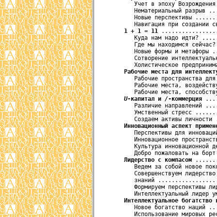
         Учет в эпоху Возрождения
         Нематериальный разрыв ..
         Новые перспективы ......
         Навигация при создании с
1 + 1 = 11
 ................
         Куда нам надо идти? ....
         Где мы находимся сейчас?
         Новые формы и метафоры .
         Сотворение интеллектуаль
         Холистическое предприним
Рабочие места для интеллект
         Рабочие пространства для
         Рабочие места, воздейств
         Рабочие места, способств
U
-капитал и 
/
-коммерция
 ...
         Различие направлений ...
         Умственный стресс ......
         Создаем активы личности 
Инновационный аспект примен
         Перспективы для инноваци
         Инновационное пространст
         Культура инновационной д
         Добро пожаловать на борт
Лидерство с компасом
 ......
         Ведем за собой новое пок
         Совершенствуем лидерство 
         знаний .................
         Формируем перспективы ли
         Интеллектуальный лидер у
Интеллектуальное богатство 
         Новое богатство наций ..
         Использование мировых ре