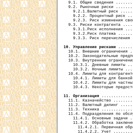
  9.1. Общие сведения .......
  9.2. Рыночные риски .......
    9.2.1.Валютный риск .....
    9.2.2. Процентный риск ..
    9.2.3. Риск изменения сво
  9.3. Риски контрагента ....
    9.3.1.Риск исполнения ...
    9.3.2.Риск платежа ......
    9.3.3. Риск перечисления 
10. Управление рисками
 ......
  10.1. Внешние ограничения .
  10.2. Законодательные предп
  10.3. Внутренние ограничени
    10.3.1. Дневные лимиты ..
    10.3.2. Ночные лимиты ...
  10.4. Лимиты для контрагент
    10.4.1. Лимиты для банкой
    10.4.2. Лимиты для частны
    10.4.3. Некоторые предост
11. Организация
 .............
  11.1. Казначейство ........
  11.2. Валютный дилинг .....
  11.3. Техника .............
  11.4. Подразделения по обсл
    11.4.1. Основные задачи .
    11.4.2. Обработка заключе
      11.4.2.1. Первичная обр
      11.4.2.2. Учет ........