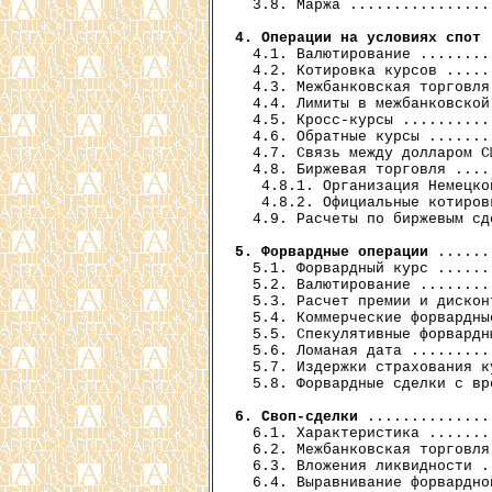
  3.8. Маржа ................
4. Операции на условиях спот
 
  4.1. Валютирование ........
  4.2. Котировка курсов .....
  4.3. Межбанковская торговля
  4.4. Лимиты в межбанковской
  4.5. Кросс-курсы ..........
  4.6. Обратные курсы .......
  4.7. Связь между долларом С
  4.8. Биржевая торговля ....
   4.8.1. Организация Немецко
   4.8.2. Официальные котиров
  4.9. Расчеты по биржевым сд
5. Форвардные операции
 ......
  5.1. Форвардный курс ......
  5.2. Валютирование ........
  5.3. Расчет премии и дискон
  5.4. Коммерческие форвардны
  5.5. Спекулятивные форвардн
  5.6. Ломаная дата .........
  5.7. Издержки страхования к
  5.8. Форвардные сделки с вр
6. Своп-сделки
 ..............
  6.1. Характеристика .......
  6.2. Межбанковская торговля
  6.3. Вложения ликвидности .
  6.4. Выравнивание форвардно