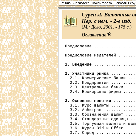
Сурен Л. Валютные о
Пер. с нем. - 2-е изд.
(
М.: Дело, 2001. - 175 с.
)
Оглавление
Предисловие .................
Предисловие издателей .......
1. Введение
 .................
2. Участники рынка
 ..........
  2.1. Коммерческие банки ...
  2.2. Предприятия ..........
  2.3. Центральные банки ....
  2.4. Брокерские фирмы .....
3. Основные понятия
 .........
  3.1. Курс валюты ..........
  3.2. Арбитраж .............
  3.3. Обозначения валют ....
  3.4. Стандартные единицы ..
  3.5. Торгуемая валюта и вал
  3.6. Курсы Bid и Offer ....
  3.7. Спред ................