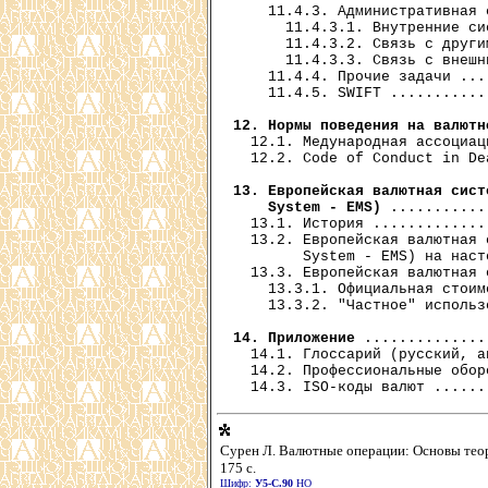
    11.4.3. Административная 
      11.4.3.1. Внутренние си
      11.4.3.2. Связь с други
      11.4.3.3. Связь с внешн
    11.4.4. Прочие задачи ...
    11.4.5. SWIFT ...........
12. Нормы поведения на валютн
  12.1. Медународная ассоциац
  12.2. Code of Conduct in De
13. Европейская валютная сист
    System - EMS)
 ...........
  13.1. История .............
  13.2. Европейская валютная 
        System - EMS) на наст
  13.3. Европейская валютная 
    13.3.1. Официальная стоим
    13.3.2. "Частное" использ
14. Приложение
 ..............
  14.1. Глоссарий (русский, а
  14.2. Профессиональные обор
Сурен Л. Валютные операции: Основы теории 
175 с.
Шифр
:
У5-С.90
НО