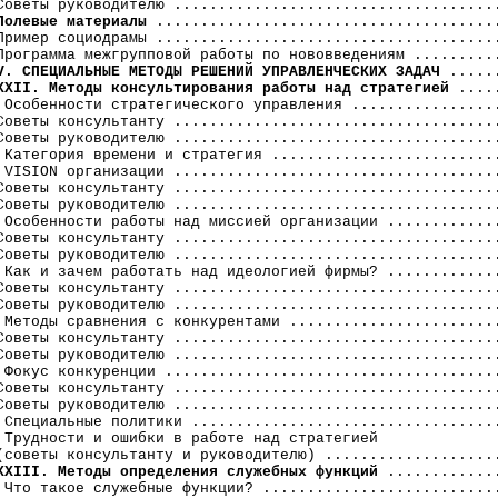
Советы руководителю .....................................
Полевые материалы
 .......................................
Пример социодрамы .......................................
V. СПЕЦИАЛЬНЫЕ МЕТОДЫ РЕШЕНИЙ УПРАВЛЕНЧЕСКИХ ЗАДАЧ
XXII. Методы консультирования работы над стратегией
 ....
 Особенности стратегического управления .................
Советы консультанту .....................................
Советы руководителю .....................................
 Категория времени и стратегия ..........................
 VISION организации .....................................
Советы консультанту .....................................
Советы руководителю .....................................
 Особенности работы над миссией организации .............
Советы консультанту .....................................
Советы руководителю .....................................
 Как и зачем работать над идеологией фирмы? .............
Советы консультанту .....................................
Советы руководителю .....................................
 Методы сравнения с конкурентами ........................
Советы консультанту .....................................
Советы руководителю .....................................
 Фокус конкуренции ......................................
Советы консультанту .....................................
Советы руководителю .....................................
 Специальные политики ...................................
 Трудности и ошибки в работе над стратегией

XXIII. Методы определения служебных функций
 .............
 Что такое служебные функции? ...........................