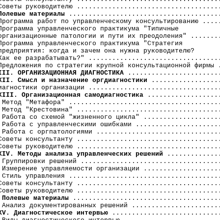
Советы руководителю .....................................
Полевые материалы
 .......................................
Программа работ по управленческому консультированию .....
Программа управленческого практикума "Типичные

организационные патологии и пути их преодоления" ........
Программа управленческого практикума "Стратегия

предприятия: когда и зачем она нужна руководителю?

Как ее разрабатывать?" ..................................
III. ОРГАНИЗАЦИОННАЯ ДИАГНОСТИКА
XII. Смысл и назначение оргдиагностики
 ..................
XIII. Организационная самодиагностика
 ...................
 Метод "Метафора" .......................................
 Метод "Крестовина" .....................................
 Работа со схемой "жизненного цикла" ....................
 Работа с управленческими ошибками ......................
 Работа с оргпатологиями ................................
Советы консультанту .....................................
XIV. Методы анализа управленческих решений
 ..............
 Группировки решений ....................................
 Измерение управляемости организации ....................
 Стиль управления .......................................
Советы консультанту .....................................
Советы руководителю .....................................
Полевые материалы
 ......................................
XV. Диагностическое интервью
 ............................