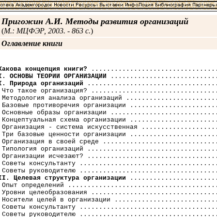
Пригожин А.И. Методы развития организаций
(
М.: МЦФЭР, 2003. - 863 с.
)
Оглавление книги
Какова концепция книги?
I. ОСНОВЫ ТЕОРИИ ОРГАНИЗАЦИИ
I. Природа организаций
 ..................................
 Что такое организация? .................................
 Методология анализа организаций ........................
 Базовые противоречия организации .......................
 Основные образы организации ............................
 Концептуальная схема организации .......................
 Организация - система искусственная ....................
 Три базовые ценности организации .......................
 Организация в своей среде ..............................
 Типология организаций ..................................
 Организации исчезают? ..................................
 Советы консультанту ....................................
II. Целевая структура организации
 .......................
 Опыт определений .......................................
 Уровни целеобразования .................................
 Носители целей в организации ...........................
 Советы консультанту ....................................