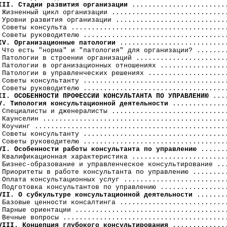
III. Стадии развития организации
 ........................
 Жизненный цикл организации .............................
 Уровни развития организации ............................
 Советы консульта .......................................
IV. Организационные патологии
 ...........................
 Что есть "норма" и "патология" для организации? ........
 Патологии в строении организаций .......................
 Патологии в организационных отношениях .................
 Патологии в управленческих решениях ....................
 Советы консультанту ....................................
II. ОСОБЕННОСТИ ПРОФЕССИИ КОНСУЛЬТАНТА ПО УПРАВЛЕНИЮ
V. Типология консультационной деятельности
 ..............
 Специалисты и дженералисты .............................
 Каунселин ..............................................
 Коучинг ................................................
 Советы консультанту ....................................
VI. Особенности работы консультанта по управлению
 .......
 Квалификационная характеристика ........................
 Бизнес-образование и управленческое консультирование ...
 Приоритеты в работе консультанта по управлению .........
 Оплата консультационных услуг ..........................
VII. О субкультуре консультационной деятельности
 ........
 Базовые ценности консалтинга ...........................
 Парные ориентации ......................................
VIII. Концепция глубокого консультирования
 ..............