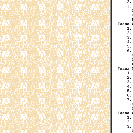
    2.
    3.
      
      
Глава 
    1.
    2.
    3.
    4.
    5.
    6.
      
      
Глава 
    1.
    2.
    3.
    4.
    5.
    6.
    7.
      
Глава 
    1.
    2.
    3.
      