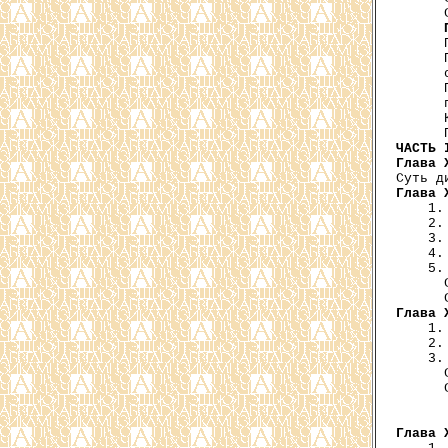
      
      
      
      
      
      
      
ЧАСТЬ 
Глава 
Глава 
    1.
    2.
    3.
    4.
    5.
      
Глава 
    1.
    2.
    3.
      
      
Глава 