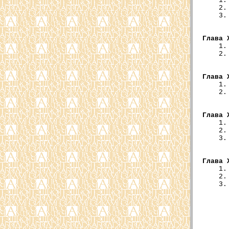
    1.
    2.
    3.
      
Глава 
    1.
    2.
      
Глава 
    1.
    2.
      
Глава 
    1.
    2.
    3.
      
Глава 
    1.
    2.
    3.
      
      
      
      