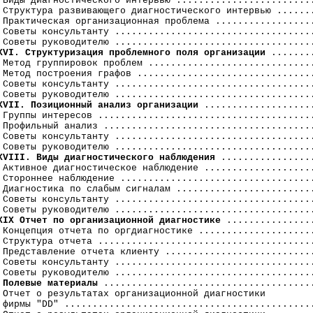
 Виды диагностического интервью .........................
 Структура развивающего диагностического интервью .......
 Практическая организационная проблема ..................
 Советы консультанту ....................................
XVI. Структуризация проблемного поля организации
 ........
 Метод группировок проблем ..............................
 Метод построения графов ................................
 Советы консультанту ....................................
XVII. Позиционный анализ организации
 ....................
 Группы интересов .......................................
 Профильный анализ ......................................
 Советы консультанту ....................................
XVIII. Виды диагностического наблюдения
 .................
 Активное диагностическое наблюдение ....................
 Стороннее наблюдение ...................................
 Диагностика по слабым сигналам .........................
 Советы консультанту ....................................
XIX Отчет по организационной диагностике
 ................
 Концепция отчета по оргдиагностике .....................
 Структура отчета .......................................
 Представление отчета клиенту ...........................
 Советы консультанту ....................................
 Советы руководителю ....................................
Полевые материалы
 ......................................
 Отчет о результатах организационной диагностики 

 фирмы "DD" .............................................