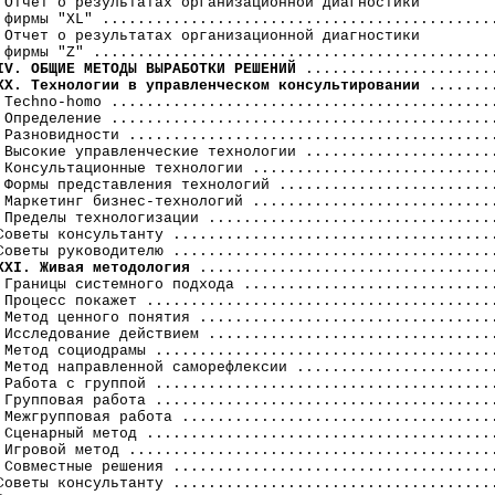
 Отчет о результатах организационной диагностики

 фирмы "XL" .............................................
 Отчет о результатах организационной диагностики 

IV. ОБЩИЕ МЕТОДЫ ВЫРАБОТКИ РЕШЕНИЙ
XX. Технологии в управленческом консультировании
 ........
 Techno-homo ............................................
 Определение ............................................
 Разновидности ..........................................
 Высокие управленческие технологии ......................
 Консультационные технологии ............................
 Формы представления технологий .........................
 Маркетинг бизнес-технологий ............................
 Пределы технологизации .................................
Советы консультанту .....................................
XXI. Живая методология
 ..................................
 Границы системного подхода .............................
 Процесс покажет ........................................
 Метод ценного понятия ..................................
 Исследование действием .................................
 Метод социодрамы .......................................
 Метод направленной саморефлексии .......................
 Работа с группой .......................................
 Групповая работа .......................................
 Межгрупповая работа ....................................
 Сценарный метод ........................................
 Игровой метод ..........................................
 Совместные решения .....................................
Советы консультанту .....................................