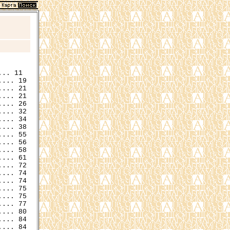
... 21

... 21

... 26

... 32

... 34

... 38

... 55

... 56

... 58

... 61

... 72

... 74

... 75

... 75

... 77

... 80

... 84
