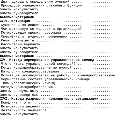
 Два подхода к определению функций ......................
 Процедуры определения служебных функций ................
Советы консультанту .....................................
Советы руководителю .....................................
Полевые материалы
XXIV. Мотивация
 .........................................
 Функции и мотивация ....................................
 Чем мотивируется человек в организации? ................
 Мотивирующая оценка персонала ..........................
 Специфика и трудности применения .......................
 Семь преимуществ .......................................
 Рассмотрим варианты ....................................
Советы консультанту .....................................
Советы руководителю .....................................
Полевые материалы
XXV. Методы формирования управленческих команд
 ..........
 Что считать управленческой командой? ...................
 Когда командообразование не нужно? .....................
 Патологии командообразования ...........................
 Мотивация руководителей на работу по командообразованию 
 Формирование состава управленческой команды ............
 Типы управленческих команд .............................
 Методы командообразования ..............................
Советы консультанту .....................................
XXVI. Методы разрешения конфликтов в организации
 ........
 Конфликт - это... ......................................
 Возможности решений ....................................
 Деятельность медиатора .................................
Советы консультанту .....................................