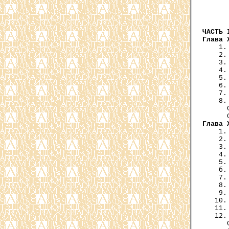
      
      
      
ЧАСТЬ 
Глава 
    1.
    2.
    3.
    4.
    5.
    6.
    7.
    8.
      
Глава 
    1.
    2.
    3.
    4.
    5.
    б.
    7.
    8.
    9.
   10.
   11.
   12.
      