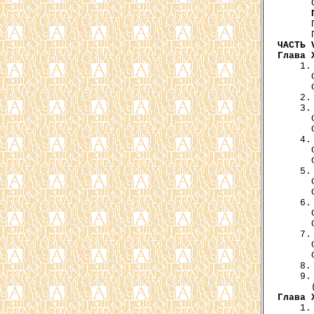
      
      
ЧАСТЬ 
Глава 
    1.
      
      
    2.
    3.
      
      
    4.
      
      
    5.
      
      
    6.
      
      
    7.
      
      
    8.
    9.
Глава 
    1.