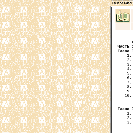
ЧАСТЬ 
Глава 
    1.
    2.
    3.
    4.
    5.
    6.
    7.
    8.
    9.
   10.
      
Глава 
    1.
    2.
    3.
      