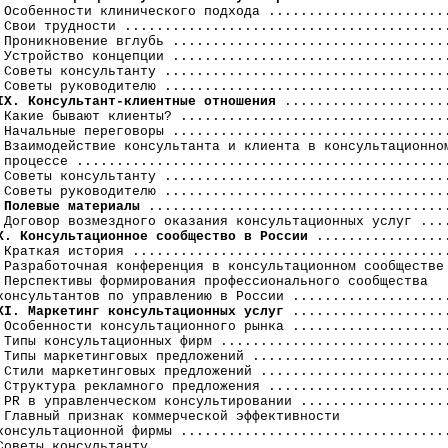
 Особенности клинического подхода .......................
 Свои трудности .........................................
 Проникновение вглубь ...................................
 Устройство концепции ...................................
 Советы консультанту ....................................
IX. Консультант-клиентные отношения
 .....................
 Какие бывают клиенты? ..................................
 Начальные переговоры ...................................
 Взаимодействие консультанта и клиента в консультационном
 процессе ...............................................
 Советы консультанту ....................................
 Советы руководителю ....................................
Полевые материалы
 ......................................
X. Консультационное сообщество в России
 .................
 Краткая история ........................................
 Разработочная конференция в консультационном сообществе 
 Перспективы формирования профессионального сообщества

XI. Маркетинг консультационных услуг
 ....................
 Особенности консультационного рынка ....................
 Типы консультационных фирм .............................
 Типы маркетинговых предложений .........................
 Стили маркетинговых предложений ........................
 Структура рекламного предложения .......................
 PR в управленческом консультировании ...................
 Главный признак коммерческой эффективности

консультационной фирмы ..................................
Советы консультанту .....................................