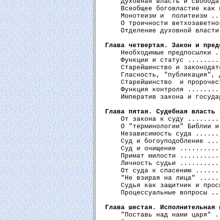
    Духовная власть и свобода
    Всеобщее боговластие как 
    Монотеизм и  политеизм ..
    О троичности ветхозаветно
    Отделение духовной власти
Глава четвертая. Закон и пред
    Необходимые предпосылки .
    Функции и статус ........
    Старейшинство и законодат
    Гласность, "публикация", 
    Старейшинство  и пророчес
    Функция контроля ........
    Императив закона и госуда
Глава пятая. Судебная власть
 
    От закона к суду ........
    О "терминологии" Библии и
    Независимость суда ......
    Суд и богоуподобление ...
    Суд и очищение ..........
    Примат милости ..........
    Личность судьи ..........
    От суда к спасению ......
    "Не взирая на лица" .....
    Судья как защитник и прос
    Процессуальные вопросы ..
Глава шестая. Исполнительная 
    "Поставь над нами царя" .