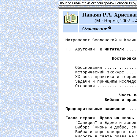
Папаян Р.А. Христиа
(М.: Норма, 2002. - 4
Оглавление
Митрополит Смоленский и Калин
Г.Г.Арутюнян. 
К читателю
 ....
Постановка
    Обоснования .............
    Исторический экскурс ....
    XX век: практика и теория
    Задачи и принципы исследо
    Оговорки ................
Часть п
                Библия и прав
Предварительные замечания
 ...
Глава первая. Право на жизнь
 
    "Санкция" в Едеме и запов
    Выбор: "Жизнь и добро, см
    Война и форс-мажорные сит
    Милость в свете права на 