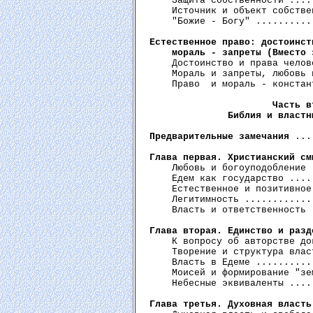
    Защита собственности ....
    Источник и объект собстве
    "Божие - Богу" ..........
Естественное право: достоинст
    мораль - запреты (Вместо 
    Достоинство и права челов
    Мораль и запреты, любовь 
    Право  и мораль - констан
Часть в
              Библия и властн
Предварительные замечания
 ...
Глава первая. Христианский см
    Любовь и богоуподобление 
    Едем как государство ....
    Естественное и позитивное
    Легитимность ............
    Власть и ответственность 
Глава вторая. Единство и разд
    К вопросу об авторстве до
    Творение и структура влас
    Власть в Едеме ..........
    Моисей и формирование "зе
    Небесные эквиваленты ....
Глава третья. Духовная власть