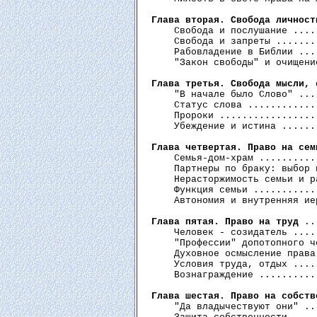
Глава вторая. Свобода личност
    Свобода и послушание ....
    Свобода и запреты .......
    Рабовладение в Библии ...
    "Закон свободы" и очищени
Глава третья. Свобода мысли, 
    "В начале было Слово" ...
    Статус слова ............
    Пророки .................
    Убеждение и истина ......
Глава четвертая. Право на сем
    Семья-дом-храм ..........
    Партнеры по браку: выбор 
    Нерасторжимость семьи и р
    Функция семьи ...........
    Автономия и внутренняя ие
Глава пятая. Право на труд
 ..
    Человек - созидатель ....
    "Профессии" допотопного ч
    Духовное осмысление права
    Условия труда, отдых ....
    Вознаграждение ..........
Глава шестая. Право на собств
    "Да владычествуют они" ..