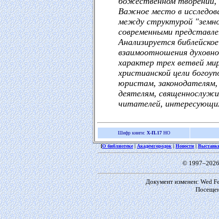
божественном творении, 
Важное место в исследов
между структурой "земной
современными представлен
Анализируется библейско
взаимоотношения духовной
характер трех ветвей мир
христианской цели богоуп
юристам, законодателям,
деятелям, священнослужи
читателей, интересующихс
Шифр книги:
Х-П.17
НО
[
О библиотеке
|
Академгородок
|
Новости
|
Выставк
© 1997–2026
Документ изменен: Wed Feb
Посещен