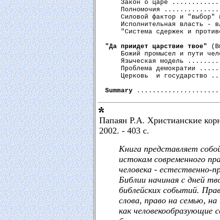
    Закон о царе ............
    Полномочия ..............
    Силовой фактор и "выбор" 
    Исполнительная власть - в
    "Система сдержек и против
"Да приидет царствие твое"
 (В
    Божий промысел и пути чел
    Языческая модель ........
    Проблема демократии .....
    Церковь  и государство ..
Summary
Папаян Р.А. Христианские корн
2002. - 403 с.
Книга представляет собой
истокам современного пр
человека - естественно-п
Библии начиная с дней тв
библейских событий. Прав
слова, право на семью, н
как человекообразующие 