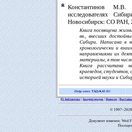
Константинов М.В
исследователях Сибир
Новосибирск: СО РАН, 2
Книга посвящена жизни
вв., внесших достойн
Сибири. Написана в 
хронологически и взаи
направлениями их дея
материалы, в том числ
Книга рассчитана н
краеведов, студентов,
историей науки и Сибир
Шифр книги:
Т3(2)-К.65
НО
[
О библиотеке
|
Академгородок
|
Новости
|
Выставк
© 1997–2026
Документ изменен: Wed Fe
Посещен