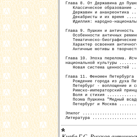
Глава 8. От Державина до Пушк
   Классическое образование .
   Державин и анакреонтика ..
   Декабристы и их время ....
   Идиллия: народно-националь
Глава 9. Пушкин и античность 
   Особенности античных ремин
   Тематическо-биографические
   Характер освоения античног
   Античные мотивы в творчест
Глава 10. Эпоха перелома. Исч
национальной культуры .......
   Новая система ценностей ..
Глава 11. Феномен Петербурга 
   Рождение города из духа Пе
   Петербург - воплощение и с
   Римско-императорский принц
   Воля и стихия ............
   Поэма Пушкина "Медный всад
   Петербург и Москва .......
Эпилог ......................
Кнабе Г.С. Русская античнос