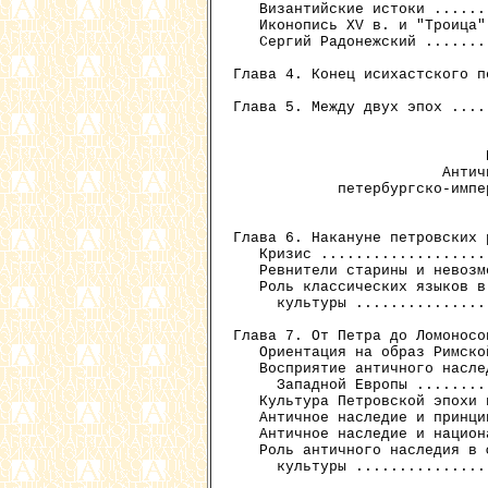
   Византийские истоки ......
   Иконопись XV в. и "Троица"
   Сергий Радонежский .......
Глава 4. Конец исихастского п
Глава 5. Между двух эпох ....
                             Р
                        Антич
            петербургско-импе
Глава 6. Накануне петровских 
   Кризис ...................
   Ревнители старины и невозм
   Роль классических языков в
     культуры ...............
Глава 7. От Петра до Ломоносо
   Ориентация на образ Римско
   Восприятие античного насле
     Западной Европы ........
   Культура Петровской эпохи 
   Античное наследие и принци
   Античное наследие и национ
   Роль античного наследия в 
     культуры ...............