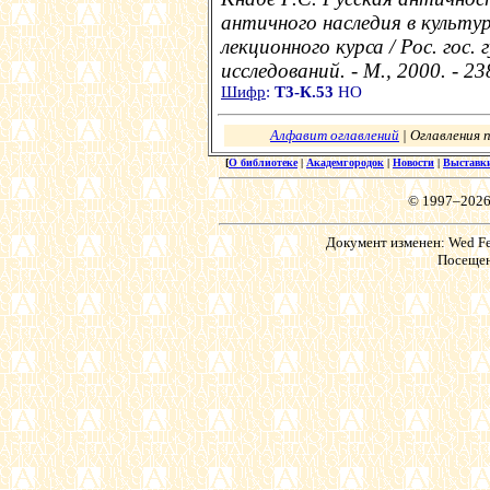
античного наследия в культу
лекционного курса / Рос. гос.
исследований. - М., 2000. - 23
Шифр
:
Т3-К.53
НО
Алфавит оглавлений
| Оглавления 
[
О библиотеке
|
Академгородок
|
Новости
|
Выставк
© 1997–2026
Документ изменен: Wed Feb
Посещен