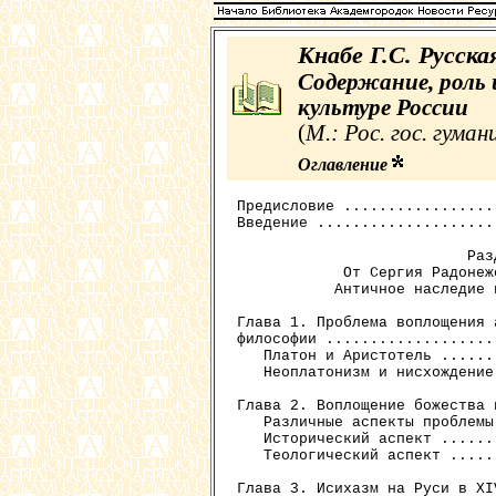
Кнабе Г.С. Русск
Содержание, роль 
культуре России
(
М.: Рос. гос. гуман
Оглавление
Предисловие .................
Введение ....................
                          Разд
            От Сергия Радонеж
           Античное наследие 
Глава 1. Проблема воплощения 
философии ...................
   Платон и Аристотель ......
   Неоплатонизм и нисхождение
Глава 2. Воплощение божества 
   Различные аспекты проблемы
   Исторический аспект ......
   Теологический аспект .....
Глава 3. Исихазм на Руси в XI