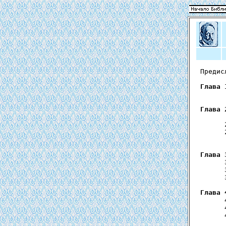
  Предис
Глава 
        
Глава 
        
        
        
        
Глава 
        
        
        
Глава 
        
        
        