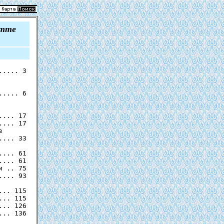
итте
.... 3

.... 6

... 17

... 17

 

... 33

... 61

... 61

 .. 75

... 93

.. 115

.. 115

.. 126

.. 136
