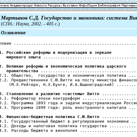
Мартынов С.Д. Государство и экономика: система В
(
СПб.: Наука, 2002. - 405 с.
)
Оглавление
ловие ...................................................
1. Российские реформы и модернизация в зеркале

   мирового опыта
 .......................................
2. Великие реформы и экономическая политика царского 

   правительства
 ........................................
2.1. Общество,  государство и экономическая политика ....
2.2. Предшественники С.Ю.Витте на посту министра финансов
    (М.X.Рейтерн, Н.X.Бунге, И.А.Вышнеградский) .........
3. Становление и развитие «системы» Витте
 ...............
3.1. Реформатор эпохи контрреформ .......................
3.2. Программа 1893 года и задачи индустриализации России
3.3. Программа 1899 года: роль иностранного капитала ....
4. Финансово-бюджетная политика С.Ю.Витте
 ...............
4.1. Государственный бюджет в регулировании экономики ...
4.2. Доходы и налоговая политика государства ............
4.3. Расходы бюджета и винополия ........................