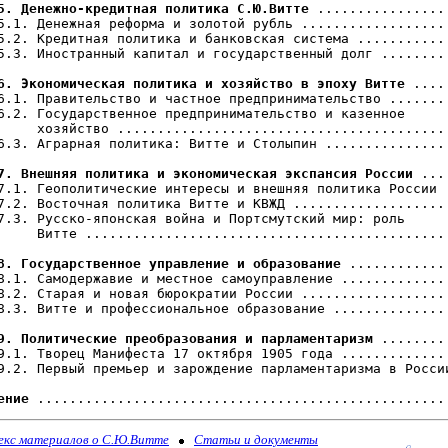
5. Денежно-кредитная политика С.Ю.Витте
 .................
5.1. Денежная реформа и золотой рубль ...................
5.2. Кредитная политика и банковская система ............
5.3. Иностранный капитал и государственный долг .........
6. Экономическая политика и хозяйство в эпоху Витте
 ....
6.1. Правительство и частное предпринимательство ........
6.2. Государственное предпринимательство и казенное 

     хозяйство ..........................................
6.3. Аграрная политика: Витте и Столыпин ................
7. Внешняя политика и экономическая экспансия России
 ...
7.1. Геополитические интересы и внешняя политика России .
7.2. Восточная политика Витте и КВЖД ....................
7.3. Русско-японская война и Портсмутский мир: роль 

     Витте ..............................................
8. Государственное управление и образование
 .............
8.1. Самодержавие и местное самоуправление ..............
8.2. Старая и новая бюрократии России ...................
8.3. Витте и профессиональное образование ...............
9. Политические преобразования и парламентаризм
 ........
9.1. Творец Манифеста 17 октября 1905 года ..............
9.2. Первый премьер и зарождение парламентаризма в России
ение
екс материалов о С.Ю.Витте
Статьи и документы