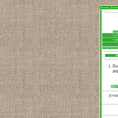
•
АЛ
•
П
В
По
до
[
О би