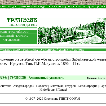
ИСТОРИЯ ДО 1917
ФАВИТ |
РУССКИЙ
|
LATIN
РЕДМЕТНЫЙ УКАЗАТЕЛЬ
•
ХРОНОЛОГИЯ
РАЧЕБНОЕ ДЕЛО И МЕДИЦИНА НА СИБИРСКОЙ ЖЕЛЕЗНОЙ ДОРОГЕ
ложение о врачебной службе на строящейся Забайкальской желе
роге. - Иркутск: Тип. П.И.Макушина, 1896. - 11 с.
|
|
Алфавитный указатель
Составил
Сергей 
блиотеке
|
Академгородок
|
Новости
|
Выставки
|
Ресурсы
|
Библиография
|
Парт
ИнфоЛоция
|
Поиск
]
© 1997–2026 Отделение ГПНТБ СО РАН