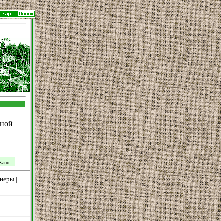
зной
Канн
неры
|