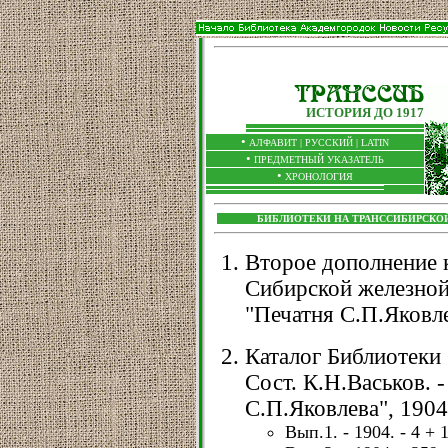
ИСТОРИЯ ДО 1917
•
АЛФАВИТ |
РУССКИЙ
|
LATIN
•
ПРЕДМЕТНЫЙ УКАЗАТЕЛЬ
•
ХРОНОЛОГИЯ
БИБЛИОТЕКИ НА ТРАНССИБИРСКОЙ
Второе дополнение 
Сибирской железной 
"Печатня С.П.Яковлев
Каталог Библиотеки
Сост. К.Н.Васьков. -
С.П.Яковлева", 1904
Вып.1. - 1904. - 4 + 1