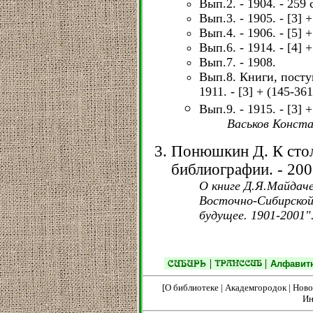
Вып.2. - 1904. - 259 
Вып.3. - 1905. - [3] +
Вып.4. - 1906. - [5] +
Вып.6. - 1914. - [4] +
Вып.7. - 1908.
Вып.8. Книги, посту
1911. - [3] + (145-361
Вып.9. - 1915. - [3] +
Васьков Конста
Понюшкин Д. К стол
библиографии. - 2001
О книге Д.Я.Майдаче
Восточно-Сибирской 
будущее. 1901-2001"
|
|
Алфавитн
[
О библиотеке
|
Академгородок
|
Ново
Ин