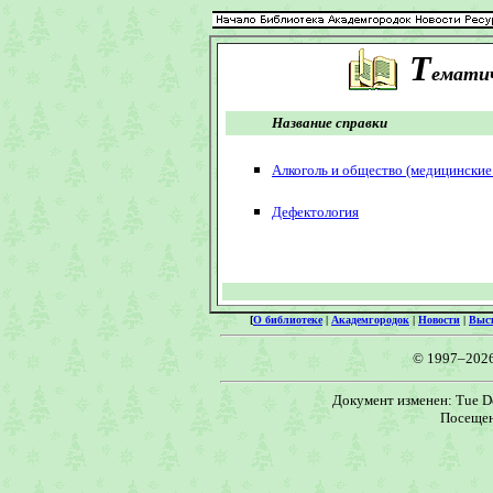
Т
ематич
Название справки
Алкоголь и общество (медицинские
Дефектология
[
О библиотеке
|
Академгородок
|
Новости
|
Выс
© 1997–202
Документ изменен: Tue De
Посещен