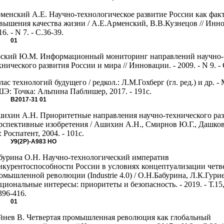
менский А.Е. Научно-технологическое развитие России как фак
вышения качества жизни / А.Е.Арменский, В.В.Кузнецов // Инно
16. - N 7. - С.36-39.
01
ский Ю.М. Информационный мониторинг направлений научно-
хнического развития России и мира // Инновации. - 2009. - N 9. - 
лас технологий будущего / редкол.: Л.М.Гохберг (гл. ред.) и др. - 
Э: Точка: Альпина Паблишер, 2017. - 191с.
В2017-31
01
ихин А.Н. Приоритетные направления научно-технического раз
рспективные изобретения / Ашихин А.Н., Смирнов Ю.Г., Дашков
: Роспатент, 2004. - 101с.
У9(2Р)-А983
НО
бурина О.Н. Научно-технологический императив
нкурентоспособности России в условиях концептуализации четв
омышленной революции (Industrie 4.0) / О.Н.Бабурина, Л.К.Гурие
циональные интересы: приоритеты и безопасность. - 2019. - Т.15,
396-416.
01
йнев В. Четвертая промышленная революция как глобальный