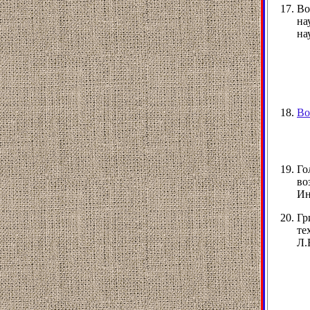
Во
на
на
Во
Го
во
Ин
Гр
те
Л.