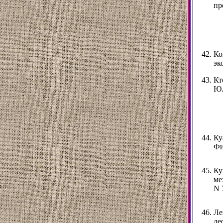
пр
Ко
эк
Кт
Ю.
Ку
Фи
Ку
ме
N 
Ле
де