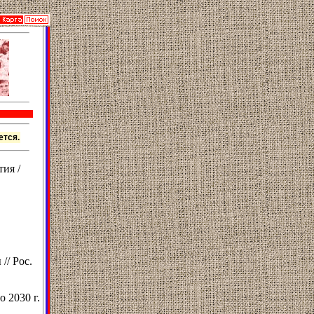
ется.
ия /
// Рос.
 2030 г.