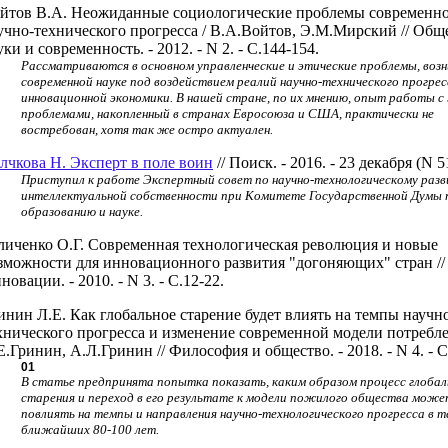
йтов В.А. Неожиданные социологические проблемы современно
учно-технического прогресса / В.А.Войтов, Э.М.Мирский // Общ
уки и современность. - 2012. - N 2. - С.144-154.
Рассматриваются в основном управленческие и этические проблемы, воз
современной науке под воздействием реалий научно-технического прогрес
инновационной экономики. В нашей стране, по их мнению, опыт работы с
проблемами, накопленный в странах Евросоюза и США, практически не
востребован, хотя так же остро актуален.
лчкова Н. Эксперт в поле воин
// Поиск. - 2016. - 23 декабря (N 51
Приступил к работе Экспертный совет по научно-технологическому раз
интеллектуальной собственности при Комитете Государственной Думы 
образованию и науке.
личенко О.Г. Современная технологическая революция и новые
зможности для инновационного развития "догоняющих" стран //
новации. - 2010. - N 3. - C.12-22.
инин Л.Е. Как глобальное старение будет влиять на темпы научн
хнического прогресса и изменение современной модели потребле
Е.Гринин, А.Л.Гринин // Философия и общество. - 2018. - N 4. - С
01
В статье предпринята попытка показать, каким образом процесс глобал
старения и переход в его результате к модели пожилого общества може
повлиять на темпы и направления научно-технологического прогресса в т
ближайших 80-100 лет.