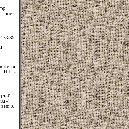
тор
вации. -
С.33-36.
М.:
вития и
а И.П. -
ертой
ва //
 вып.3. -