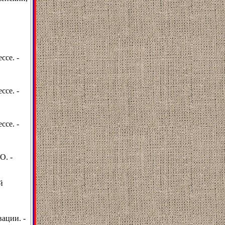
ссе. -
ссе. -
ссе. -
О. -
й
ации. -