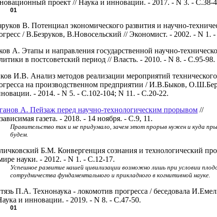
новационный проект // Наука и инновации. - 2017. - N 3. - С.38-4
01
зруков В. Потенциал экономического развития и научно-техниче
огресс / В.Безруков, В.Новосельский // Экономист. - 2002. - N 1. -
ков А. Этапы и направления государственной научно-техническ
литики в постсоветский период // Власть. - 2010. - N 8. - С.95-98.
ков И.В. Анализ методов реализации мероприятий технического
огресса на производственном предприятии / И.В.Быков, О.Ш.Бер
новации. - 2014. - N 5. - С.102-104; N 11. - С.20-22.
ганов А. Пейзаж перед научно-технологическим прорывом
//
зависимая газета. - 2018. - 14 ноября. - С.9, 11.
Правительство так и не придумало, зачем этот прорыв нужен и куда пр
будем.
личковский Б.М. Конвергенция сознания и технологический прог
мире науки. - 2012. - N 1. - С.12-17.
Успешное развитие нашей цивилизации возможно лишь при условии плод
сотрудничества фундаментального и прикладного в когнитивной науке.
тязь П.А. Технонаука - локомотив прогресса / беседовала И.Еме
 Наука и инновации. - 2019. - N 8. - С.47-50.
01