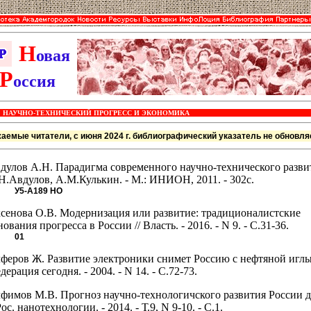
Н
овая
Р
оссия
НАУЧНО-ТЕХНИЧЕСКИЙ ПРОГРЕСС И ЭКОНОМИКА
аемые читатели, с июня 2024 г. библиографический указатель не обновля
дулов А.Н. Парадигма современного научно-технического развит
Н.Авдулов, А.М.Кулькин. - М.: ИНИОН, 2011. - 302с.
У5-А189
НО
сенова О.В. Модернизация или развитие: традиционалистские
нования прогресса в России // Власть. - 2016. - N 9. - С.31-36.
01
феров Ж. Развитие электроники снимет Россию с нефтяной иглы 
дерация сегодня. - 2004. - N 14. - С.72-73.
фимов М.В. Прогноз научно-технологичского развития России до
 Рос. нанотехнологии. - 2014. - Т.9, N 9-10. - С.1.