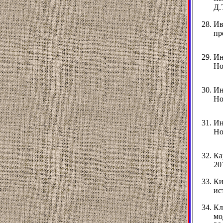
Д.
Ив
пр
Ин
Но
Ин
Но
Ин
Но
Ка
20
Ки
ис
Кл
мо