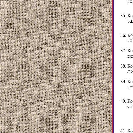
201
Ко
ра
Ко
201
Ко
эк
Ко
//
Ко
во
Ко
Ст
Ко