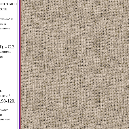
го этапа
еств.
никшие в
са и
 этими
). - C.3.
витию и
по
о-
ния /
.98-120.
ьного
т
ечение