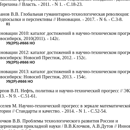
Терехина // Власть. - 2011. - N 1. - С.18-23.
анов В.В. Глобальная гуманитарно-технологическая революция:
едпосылки и перспективы // Инновации. - 2017. - N 6. - С.3-8.
01
новации 2010: каталог достижений в научно-техническом прогре
восибирск, 2010(2011). - 142с.
У9(2Р5)-И666
НО
новации 2012: каталог достижений в научно-техническом прогре
восибирск: Новосиб Престиж, 2012. - 152с.
У9(2Р5)-И666
НО
новации 2013: каталог достижений в научно-техническом прогре
восибирск: Новосиб Престиж, 2013. - 154с.
У9(2Р)-И666
НО
рпов В.П. Нефть, политика и научно-технический прогресс // ЭК
13. - N 9. - C.51-61.
селев М. Научно-технический прогресс в зеркале математическо
тории // Стандарты и качество. - 2014. - N 1. - С.52-54.
очков В.В. Проблемы технологического развития России и
дернизация прикладной науки / В.В.Клочков, А.В.Дутов // Иннов