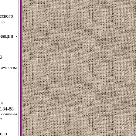
еского
 с.
вации. -
2.
вечества
//
С.84-88
ак связаны
и
кого