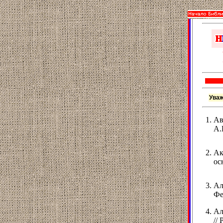
Уваж
Ав
А.
Ак
ос
Ал
Фе
Ал
//