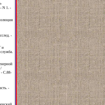
о-
 N 1. -
еволюция
след. -
T и
 служба.
енерной
/
- С.88-
сть. -
менский,