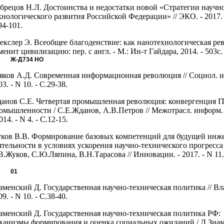
брецов Н.Л. Достоинства и недостатки новой «Стратегии научн
хнологического развития Российской Федерации» // ЭКО. - 2017. -
94-101.
екслер Э. Всеобщее благоденствие: как нанотехнологическая р
менит цивилизацию: пер. с англ. - М.: Ин-т Гайдара, 2014. - 503с.
Ж-Д734
НО
яков А.Д. Современная информационная революция // Социол. ис
03. - N 10. - С.29-38.
анов С.Е. Четвертая промышленная революция: конвергенция I
омышленности / С.Е.Жданов, А.В.Петров // Межотрасл. информ.
014. - N 4. - С.12-15.
ков В.В. Формирование базовых компетенций для будущей инж
ятельности в условиях ускорения научно-технического прогресса 
В.Жуков, С.Ю.Ляпина, В.Н.Тарасова // Инновации. - 2017. - N 11. 
.
01
аменский Д. Государственная научно-техническая политика // Вла
09. - N 10. - С.38-40.
аменский Д. Государственная научно-техническая политика РФ:
ханизмы формирования и оценка социальных ожиданий / Д.Зна