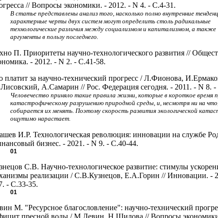
огресса // Вопросы экономики. - 2012. - N 4. - С.4-31.
В статье представлены анализ того, насколько полно внутренние тенден
характерные черты двух систем могут определить столь радикальные
технологические различия между социализмом и капитализмом, а также
аргументы в пользу последнего.
хно П. Приоритеты научно-технологического развития // Общест
ономика. - 2012. - N 2. - С.41-58.
о платит за научно-технический прогресс / Л.Фионова, И.Ермако
Лисовский, А.Самарин // Рос. Федерация сегодня. - 2011. - N 8. -
Человечество приняло такие правила жизни, которые в короткое время п
катастрофическому разрушению природной среды, и, несмотря ни на что,
собирается их менять. Поэтому скорость развития экологической ката
ощутимо нарастает.
ашев И.Р. Технологическая революция: инновации на службе Род
нансовый бизнес. - 2021. - N 9. - С.40-44.
01
знецов С.В. Научно-технологическое развитие: стимулы ускорен
ханизмы реализации / С.В.Кузнецов, Е.А.Горин // Инновации. - 2
7. - С.33-35.
01
вин М. "Ресурсное благословление": научно-технический прогре
фицит пресной воды / М.Левин, Н.Шилова // Вопросы экономики.