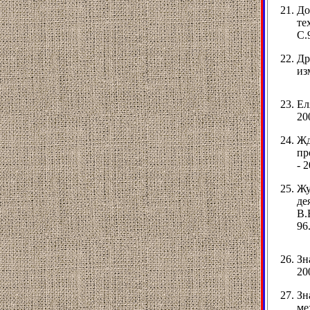
До
те
С.
Др
из
Ел
20
Жд
пр
- 2
Жу
де
В.
96
Зн
20
Зн
ме