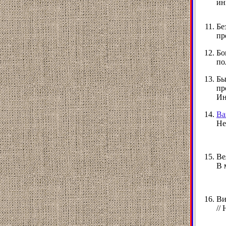
ин
Бе
пр
Бо
по
Бы
пр
Ин
Ва
Не
Ве
В 
Ви
//