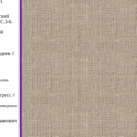
1.
ский
 С.3-6.
ой
диев //
ыгать
ресс //
отворного
льянович