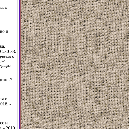
ции и
во и
ва,
 С.30-33.
ривели к
 не
строфы
ине //
ия и
016. -
сс и
 - 2010.