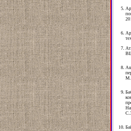
Ар
по
20
Ар
те
Ат
ВШ
Аш
пе
М.
Ба
ко
пр
На
С.
Ба