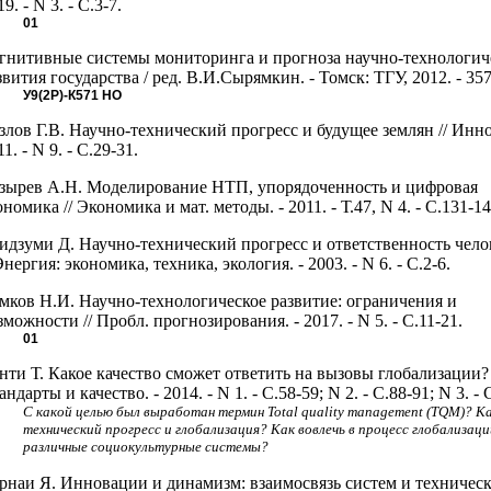
9. - N 3. - C.3-7.
01
гнитивные системы мониторинга и прогноза научно-технологич
звития государства / ред. В.И.Сырямкин. - Томск: ТГУ, 2012. - 357
У9(2Р)-К571
НО
злов Г.В. Научно-технический прогресс и будущее землян // Инно
1. - N 9. - С.29-31.
зырев А.Н. Моделирование НТП, упорядоченность и цифровая
ономика // Экономика и мат. методы. - 2011. - Т.47, N 4. - С.131-14
идзуми Д. Научно-технический прогресс и ответственность чело
 Энергия: экономика, техника, экология. - 2003. - N 6. - С.2-6.
мков Н.И. Научно-технологическое развитие: ограничения и
зможности // Пробл. прогнозирования. - 2017. - N 5. - С.11-21.
01
нти Т. Какое качество сможет ответить на вызовы глобализации? 
андарты и качество. - 2014. - N 1. - С.58-59; N 2. - С.88-91; N 3. - 
С какой целью был выработан термин Total quality management (TQM)? К
технический прогресс и глобализация? Как вовлечь в процесс глобализаци
различные социокультурные системы?
рнаи Я. Инновации и динамизм: взаимосвязь систем и техничес