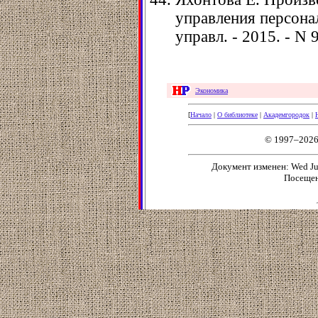
управления персонал
управл. - 2015. - N 9
Экономика
[
Начало
|
О библиотеке
|
Академгородок
|
© 1997–2026
Документ изменен: Wed Jun
Посещен