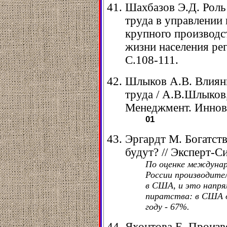
Шахбазов Э.Д. Роль
труда в управлении
крупного производст
жизни населения реги
С.108-111.
Шлыков А.В. Влияни
труда / А.В.Шлыков
Менеджмент. Инновац
01
Эргардт М. Богатст
будут? // Эксперт-Си
По оценке междунар
России производите
в США, и это напря
пиратства: в США о
году - 67%.
Яхонтова Е. Произв