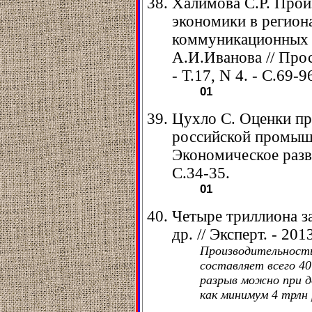
Халимова С.Р. Прои
экономики в регион
коммуникационных т
А.И.Иванова // Прос
- Т.17, N 4. - С.69-9
01
Цухло С. Оценки пр
российской промышле
Экономическое разви
С.34-35.
01
Четыре триллиона з
др. // Эксперт. - 201
Производительность
составляет всего 4
разрыв можно при д
как минимум 4 трлн 