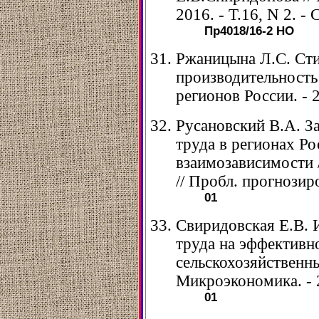
2016. - Т.16, N 2. - 
Пр4018/16-2
НО
Ржаницына Л.С. Сти
производительность 
регионов России. - 2
Русановский В.А. З
труда в регионах Р
взаимозависимости 
// Пробл. прогнозиро
01
Свиридовская Е.В. 
труда на эффективн
сельскохозяйственны
Микроэкономика. - 2
01