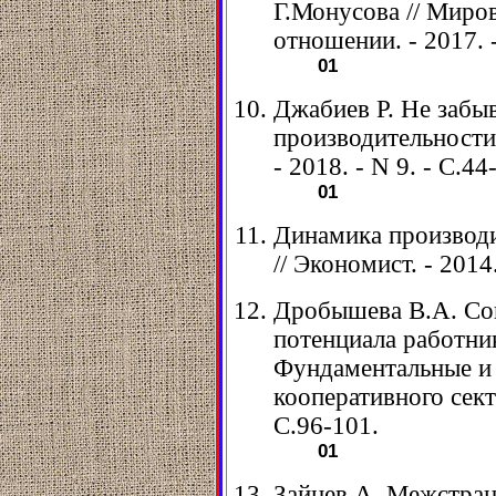
Г.Монусова // Миро
отношении. - 2017. -
01
Джабиев Р. Не забыв
производительности
- 2018. - N 9. - С.44
01
Динамика производи
// Экономист. - 2014.
Дробышева В.А. Со
потенциала работник
Фундаментальные и
кооперативного секто
С.96-101.
01
Зайцев А. Межстран