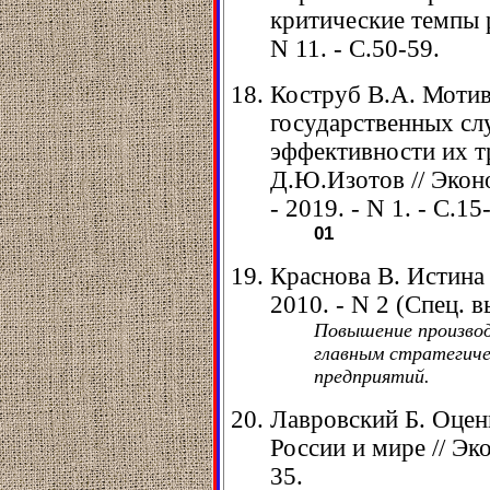
критические темпы р
N 11. - С.50-59.
Коструб В.А. Мотив
государственных сл
эффективности их т
Д.Ю.Изотов // Экон
- 2019. - N 1. - С.15
01
Краснова В. Истина -
2010. - N 2 (Спец. в
Повышение производ
главным стратегиче
предприятий.
Лавровский Б. Оцен
России и мире // Эко
35.