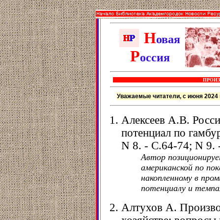
Н
овая
Р
оссия
ПРОИЗ
Уважаемые читатели, с июня 2024 
Алексеев А.В. Росс
потенциал по гамбур
N 8. - С.64-74; N 9.
Автор позиционируе
американской по по
накопленному в про
потенциалу и темпа
Алтухов А. Произво