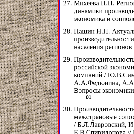
Михеева Н.Н. Регио
динамики производит
экономика и социолог
Пашин Н.П. Актуал
производительности
населения регионов Р
Производительность
российской экономи
компаний / Ю.В.Сим
А.А.Федюнина, А.А.
Вопросы экономики. 
01
Производительность
межстрановые сопос
/ Б.Л.Лавровский, 
Е.В.Спиридонова //