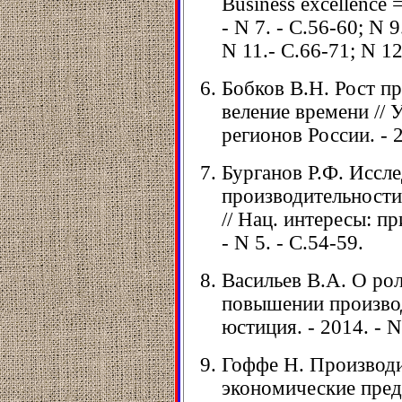
Business excellence
- N 7. - С.56-60; N 9
N 11.- С.66-71; N 12
Бобков В.Н. Рост пр
веление времени // 
регионов России. - 2
Бурганов Р.Ф. Иссл
производительности
// Нац. интересы: п
- N 5. - С.54-59.
Васильев В.А. О рол
повышении производ
юстиция. - 2014. - N
Гоффе Н. Производи
экономические пред