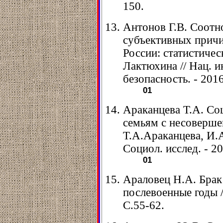
150.
Антонов Г.В. Соотн
субъективных причи
России: статистическ
Лактюхина // Нац. и
безопасность. - 2016
01
Араканцева Т.А. Со
семьям с несоверше
Т.А.Араканцева, И.А
Социол. исслед. - 20
01
Араловец Н.А. Брак
послевоенные годы //
С.55-62.