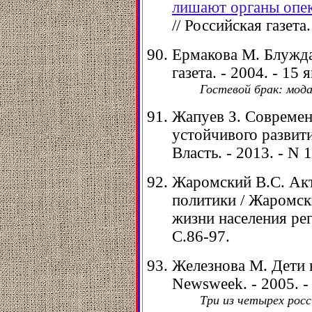
лишают органы опек
// Российская газета.
Ермакова М. Блужда
газета. - 2004. - 15 я
Гостевой брак: мода
Жапуев З. Современ
устойчивого развити
Власть. - 2013. - N 1
Жаромский В.С. Ак
политики / Жаромски
жизни населения реги
С.86-97.
Железнова М. Дети н
Newsweek. - 2005. - 
Три из четырех росс