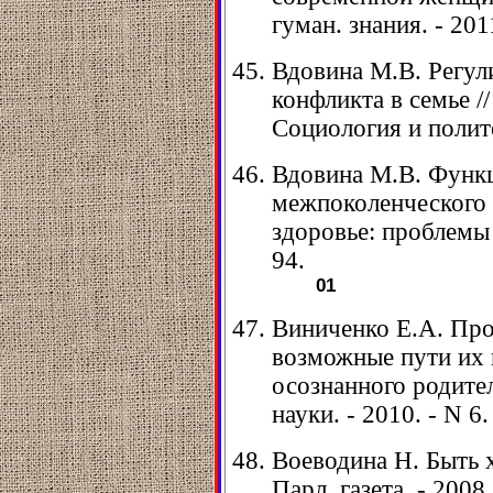
гуман. знания. - 201
Вдовина М.В. Регул
конфликта в семье //
Социология и политол
Вдовина М.В. Функ
межпоколенческого 
здоровье: проблемы и
94.
01
Виниченко Е.А. Пр
возможные пути их 
осознанного родител
науки. - 2010. - N 6.
Воеводина Н. Быть 
Парл. газета. - 2008.