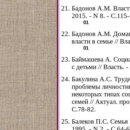
Бадонов А.М. Власть 
2015. - N 8. - С.115
01
Бадонов А.М. Домаш
власти в семье // Вла
01
Баймашева А. Социа
с детьми // Власть. -
Бакулина А.С. Трудн
проблемы личностны
некоторых типах со
семей // Актуал. проб
С.78-82.
Балеков П.С. Семья 
1995. - N 2. - С.64-6