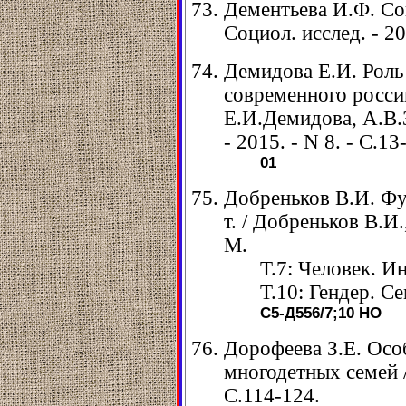
Дементьева И.Ф. Со
Социол. исслед. - 20
Демидова Е.И. Роль
современного росси
Е.И.Демидова, А.В.З
- 2015. - N 8. - С.13
01
Добреньков В.И. Фу
т. / Добреньков В.И
М.
Т.7: Человек. Ин
Т.10: Гендер. Се
С5-Д556/7;10
НО
Дорофеева З.Е. Осо
многодетных семей //
С.114-124.