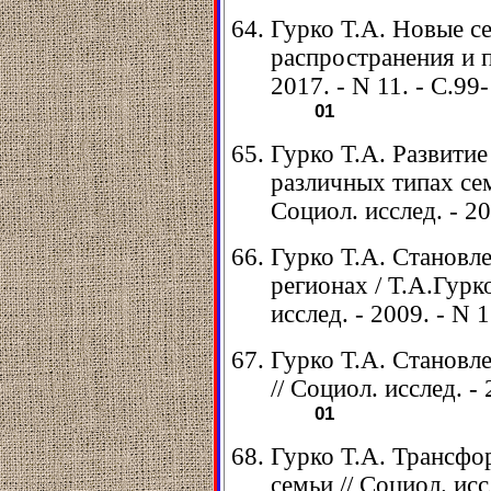
Гурко Т.А. Новые с
распространения и п
2017. - N 11. - С.99
01
Гурко Т.А. Развитие
различных типах сем
Социол. исслед. - 20
Гурко Т.А. Становл
регионах / Т.А.Гурк
исслед. - 2009. - N 
Гурко Т.А. Становл
// Социол. исслед. - 
01
Гурко Т.А. Трансфо
семьи // Социол. иссл