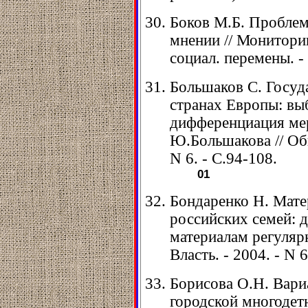
Боков М.Б. Пробле
мнении // Мониторин
социал. перемены. - 
Большаков С. Госуд
странах Европы: вы
дифференциация мер
Ю.Большакова // Общ
N 6. - С.94-108.
01
Бондаренко Н. Мате
российских семей: 
материалам регулярн
Власть. - 2004. - N 6
Борисова О.Н. Вари
городской многодет