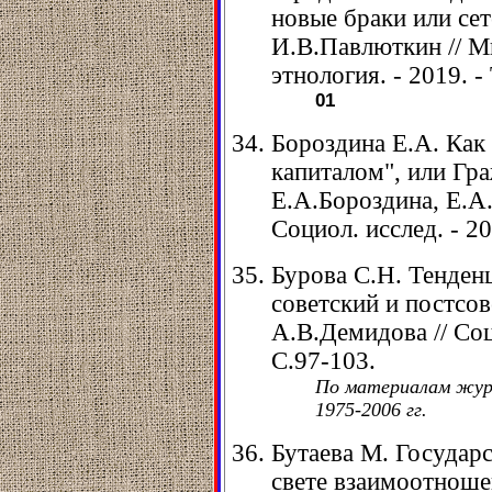
новые браки или се
И.В.Павлюткин // М
этнология. - 2019. - 
01
Бороздина Е.А. Как
капиталом", или Гра
Е.А.Бороздина, Е.А
Социол. исслед. - 20
Бурова С.Н. Тенден
советский и постсов
А.В.Демидова // Соци
С.97-103.
По материалам журн
1975-2006 гг.
Бутаева М. Государ
свете взаимоотноше