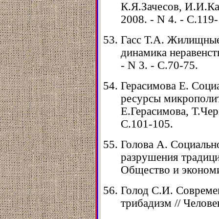
К.Я.Зачесов, И.И.Кар
2008. - N 4. - С.119
Гасс Т.А. Жилищные
динамика неравенств
- N 3. - С.70-75.
Герасимова Е. Соци
ресурсы микрополит
Е.Герасимова, Т.Черн
С.101-105.
Голова А. Социаль
разрушения традиц
Общество и экономик
Голод С.И. Совреме
трибадизм // Человек