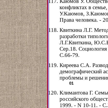
Каюмов У. Обществе
конфликтах в семье,
У.Каюмов, З.Каюмов
Права человека. - 20
Квиткина Л.Г. Мето
разработки типологи
Л.Г.Квиткина, Ю.С.В
Сер.18. Социология и
С.66-79.
Киреева С.А. Развод
демографический асп
проблемы и решения.
01
Климантова Г. Семь
российского обществ
1999. - N 10-11. - С