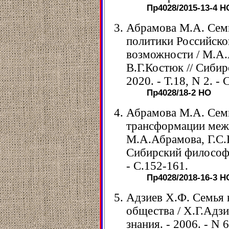
Пр4028/2015-13-4
Н
Абрамова М.А. Семь
политики Российско
возможности / М.А.
В.Г.Костюк // Сиби
2020. - Т.18, N 2. -
Пр4028/18-2
НО
Абрамова М.А. Семь
трансформации меж
М.А.Абрамова, Г.С.Г
Сибирский философск
- С.152-161.
Пр4028/2018-16-3
Н
Адзиев Х.Ф. Семья 
общества / Х.Г.Адзи
знания. - 2006. - N 6