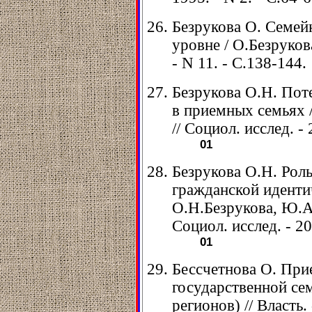
Безрукова О. Семей
уровне / О.Безрукова
- N 11. - С.138-144.
Безрукова О.Н. Пот
в приемных семьях 
// Социол. исслед. - 
01
Безрукова О.Н. Рол
гражданской иденти
О.Н.Безрукова, Ю.А
Социол. исслед. - 20
01
Бессчетнова О. При
государственной се
регионов) // Власть. 