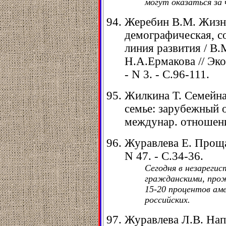
могут оказаться за
Жеребин В.М. Жизн
демографическая, с
линия развития / В
Н.А.Ермакова // Эко
- N 3. - С.96-111.
Жилкина Т. Семейн
семье: зарубежный 
междунар. отношения
Журавлева Е. Прощай
N 47. - С.34-36.
Сегодня в незареги
гражданскими, прож
15-20 процентов аме
российских.
Журавлева Л.В. Нап