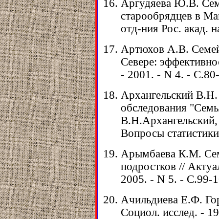
Аргудяева Ю.В. Се
старообрядцев в Ман
отд-ния Рос. акад. на
Артюхов А.В. Семей
Севере: эффективнос
- 2001. - N 4. - С.80
Архангельский В.Н.
обследования "Семь
В.Н.Архангельский,
Вопросы статистики. 
Арымбаева К.М. Се
подростков // Актуа
2005. - N 5. - С.99-
Ачильдиева Е.Ф. Гор
Социол. исслед. - 19