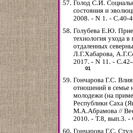
Голод С.И. Социаль
состояния и эволюци
2008. - N 1. - С.40-4
Голубева Е.Ю. Прие
технология ухода в 
отдаленных северны
Л.Г.Хабарова, А.Г.С
2017. - N 11. - С.42-
01
Гончарова Г.С. Вли
отношений в семье 
молодежи (на прим
Республики Саха (Як
М.А.Абрамова // Ве
2010. - Т.8, вып.3. -
Гончарова Г.С. Сту