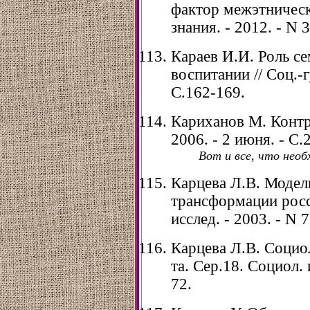
фактор межэтническо
знания. - 2012. - N 3
Караев И.И. Роль с
воспитании // Соц.-г
С.162-169.
Кариханов М. Контрак
2006. - 2 июня. - С.2
Вот и все, что необ
Карцева Л.В. Модел
трансформации росс
исслед. - 2003. - N 7
Карцева Л.В. Социол
та. Сер.18. Социол. 
72.