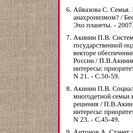
Айвазова С. Семья. 
анахронизмом? / Бес
Эхо планеты. - 2007.
Акинин П.В. Систем
государственной по
векторе обеспечени
России / П.В.Акини
интересы: приоритет
N 21. - С.50-59.
Акинин П.В. Социа
многодетной семьи 
решения / П.В.Акин
интересы: приоритет
N 23. - С.45-49.
Антонов А. Станет 