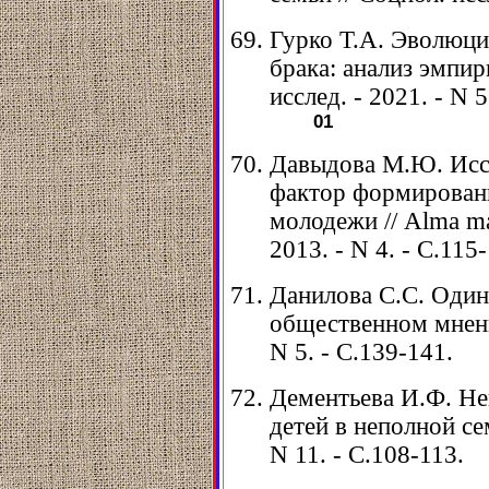
Гурко Т.А. Эволюци
брака: анализ эмпир
исслед. - 2021. - N 5
01
Давыдова М.Ю. Иссл
фактор формировани
молодежи // Alma ma
2013. - N 4. - С.115
Данилова С.С. Один
общественном мнении
N 5. - С.139-141.
Дементьева И.Ф. Не
детей в неполной сем
N 11. - С.108-113.