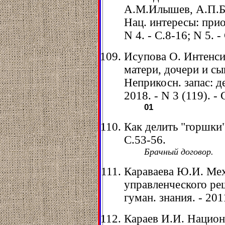
А.М.Илышев, А.П.Ба
Нац. интересы: прио
N 4. - С.8-16; N 5. -
Исупова О. Интенси
матери, дочери и сы
Неприкосн. запас: д
2018. - N 3 (119). -
01
Как делить "горшки" 
С.53-56.
Брачный договор.
Караваева Ю.И. Ме
управленческого реш
гуман. знания. - 201
Караев И.И. Национ