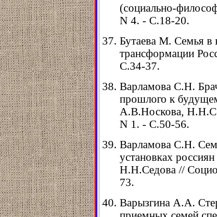
(социально-философск
N 4. - C.18-20.
Бутаева М. Семья в
трансформации России
С.34-37.
Варламова С.Н. Бра
прошлого к будущем
А.В.Носкова, Н.Н.Се
N 1. - С.50-56.
Варламова С.Н. Сем
установках россиян
Н.Н.Седова // Социол
73.
Варызгина А.А. Сте
приемных семей спе