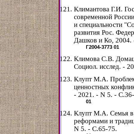
Климантова Г.И. Го
современной России
и специальности "Со
развития Рос. Федера
Дашков и Ко, 2004. 
Г2004-3773
01
Климова С.В. Домаш
Социол. исслед. - 20
Клупт М.А. Пробле
ценностных конфликт
- 2021. - N 5. - С.36
01
Клупт М.А. Семья в
реформами и традици
N 5. - С.65-75.