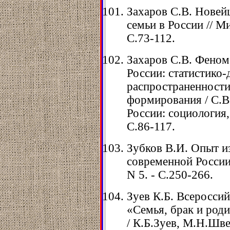
Захаров С.В. Нове
семьи в России // Ми
С.73-112.
Захаров С.В. Феном
России: статистико
распространенности
формирования / С.В
России: социология, 
С.86-117.
Зубков В.И. Опыт и
современной России /
N 5. - С.250-266.
Зуев К.Б. Всеросси
«Семья, брак и род
/ К.Б.Зуев, М.Н.Шве