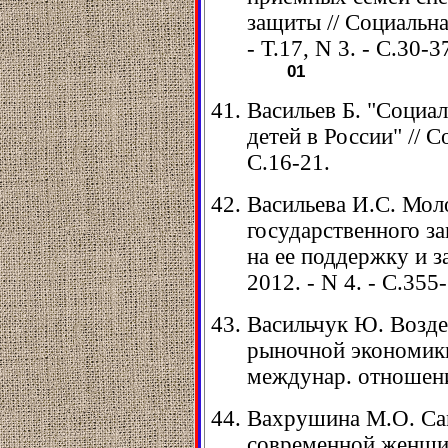
защиты // Социальна
- Т.17, N 3. - С.30-3
01
Васильев Б. "Социа
детей в России" // Со
С.16-21.
Васильева И.С. Мол
государственного за
на ее поддержку и за
2012. - N 4. - С.355
Васильчук Ю. Возде
рыночной экономики
междунар. отношения
Вахрушина М.О. Са
современной женщин