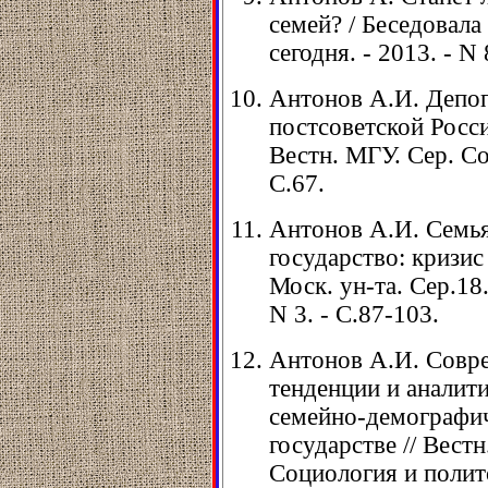
семей? / Беседовала
сегодня. - 2013. - N 
Антонов А.И. Депоп
постсоветской России
Вестн. МГУ. Сер. Соц
С.67.
Антонов А.И. Семья
государство: кризис
Моск. ун-та. Сер.18.
N 3. - С.87-103.
Антонов А.И. Совр
тенденции и аналит
семейно-демографич
государстве // Вестн
Социология и политол