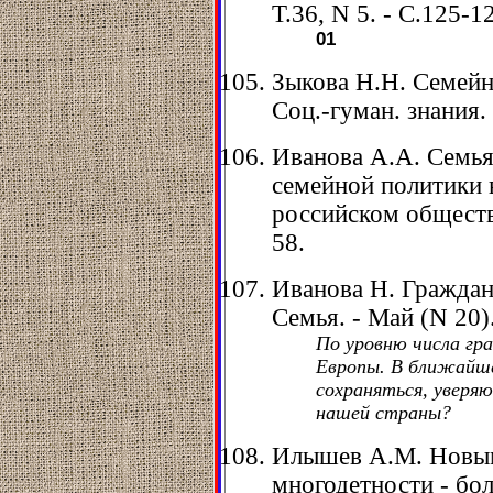
Т.36, N 5. - С.125-1
01
Зыкова Н.Н. Семейна
Соц.-гуман. знания. 
Иванова А.А. Семья
семейной политики
российском обществе 
58.
Иванова Н. Гражданс
Семья. - Май (N 20).
По уровню числа гр
Европы. В ближайше
сохраняться, уверя
нашей страны?
Илышев А.М. Новы
многодетности - бо