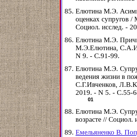
Елютина М.Э. Асимм
оценках супругов / 
Социол. исслед. - 20
Елютина М.Э. Причи
М.Э.Елютина, С.А.Ис
N 9. - C.91-99.
Елютина М.Э. Супру
ведения жизни в по
С.Г.Ивченков, Л.В.Ко
2019. - N 5. - С.55-6
01
Елютина М.Э. Супр
возрасте // Социол. и
Емельяненко В. Поп