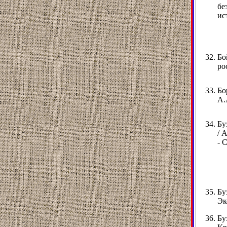
бе
ис
Бо
ро
Бо
А.
Бу
/ 
- С
Бу
Эк
Бу