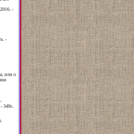
2016. -
ь. -
а, или о
нии
-
- 349с.
.