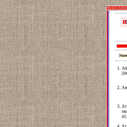
Уваж
Аб
200
Ав
Аг
эк
41
Аг