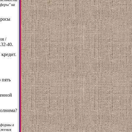
сферы" на
просы
я /
.32-40.
 кредит.
 пять
менной
полнима?
еформы в
ижения