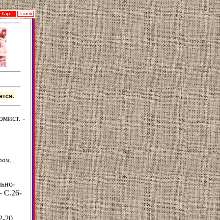
ется.
мист. -
рам,
льно-
- С.26-
2-20.