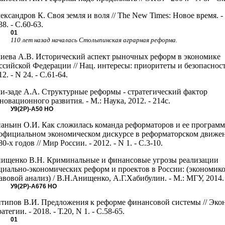
ександров К. Своя земля и воля // The New Times: Новое время. - 
38. - С.60-63.
01
110 лет назад началась Столыпинская аграрная реформа.
иева А.В. Исторический аспект рыночных реформ в экономике
ссийской Федерации // Нац. интересы: приоритеты и безопасност
12. - N 24. - С.61-64.
и-заде А.А. Структурные реформы - стратегический фактор
новационного развития. - М.: Наука, 2012. - 214с.
У9(2Р)-А50
НО
аньин О.И. Как сложилась команда реформаторов и ее программ
официальном экономическом дискурсе в реформаторском движе
80-х годов // Мир России. - 2012. - N 1. - С.3-10.
ищенко В.Н. Криминальные и финансовые угрозы реализации
циально-экономических реформ и проектов в России: (экономико
авовой анализ) / В.Н.Анищенко, А.Г.Хабибулин. - М.: МГУ, 2014. 
У9(2Р)-А676
НО
типов В.И. Предложения к реформе финансовой системы // Экон
ратегии. - 2018. - Т.20, N 1. - С.58-65.
01