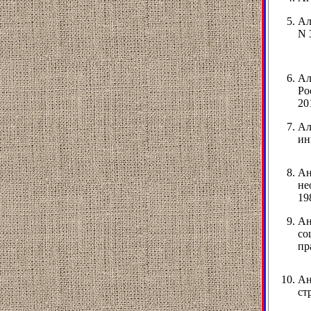
Ал
N 
Ал
Ро
20
Ал
ин
Ан
не
19
Ан
со
пр
Ан
ст