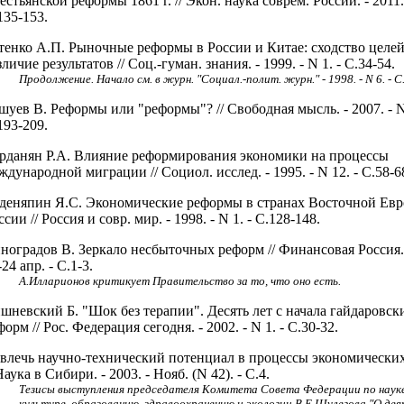
естьянской реформы 1861 г. // Экон. наука соврем. России. - 2011. 
135-153.
тенко А.П. Рыночные реформы в России и Китае: сходство целей
зличие результатов // Соц.-гуман. знания. - 1999. - N 1. - С.34-54.
Продолжение. Начало см. в журн. "Социал.-полит. журн." - 1998. - N 6. - С
шуев В. Реформы или "реформы"? // Свободная мысль. - 2007. - N 
193-209.
рданян Р.А. Влияние реформирования экономики на процессы
ждународной миграции // Социол. исслед. - 1995. - N 12. - С.58-6
деняпин Я.С. Экономические реформы в странах Восточной Ев
ссии // Россия и совр. мир. - 1998. - N 1. - С.128-148.
ноградов В. Зеркало несбыточных реформ // Финансовая Россия. -
-24 апр. - С.1-3.
А.Илларионов критикует Правительство за то, что оно есть.
шневский Б. "Шок без терапии". Десять лет с начала гайдаровск
форм // Рос. Федерация сегодня. - 2002. - N 1. - С.30-32.
влечь научно-технический потенциал в процессы экономически
 Наука в Сибири. - 2003. - Нояб. (N 42). - С.4.
Тезисы выступления председателя Комитета Совета Федерации по науке
культуре, образованию, здравоохранению и экологии В.Е.Шулегова "О де