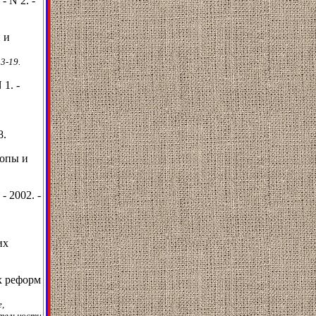
- N 2. -
 и
.3-19.
1. -
8.
ропы и
 2002. -
их
х реформ
,
ятельности