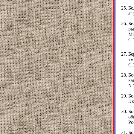
Бе
аг
Бе
ры
Ми
С.
Бе
эм
С.
Бо
ка
N 
Бо
Эк
Бо
об
Ро
Бо