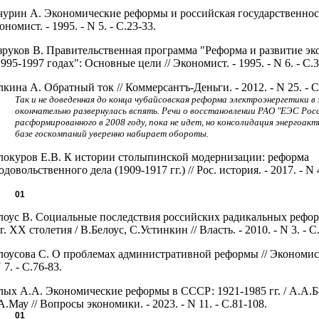
чурин А. Экономические реформы и российская государственност
ономист. - 1995. - N 5. - С.23-33.
зруков В. Правительственная программа "Реформа и развитие э
1995-1997 годах": Основные цели // Экономист. - 1995. - N 6. - С.3
лкина А. Обратный ток // Коммерсантъ-Деньги. - 2012. - N 25. - С
Так и не доведенная до конца чубайсовская реформа электроэнергетики в
окончательно развернулась вспять. Речи о восстановлении РАО "ЕЭС Росс
расформированного в 2008 году, пока не идет, но консолидация энергоакт
базе госкомпаний уверенно набирает обороты.
локуров Е.В. К истории столыпинской модернизации: реформа
одовольственного дела (1909-1917 гг.) // Рос. история. - 2017. - N 4
.
01
лоус В. Социальные последствия российских радикальных рефор
гг. ХХ столетия / В.Белоус, С.Устинкин // Власть. - 2010. - N 3. - С
лоусова С. О проблемах административной реформы // Экономист.
 7. - С.76-83.
лых А.А. Экономические реформы в СССР: 1921-1985 гг. / А.А.Б
А.Мау // Вопросы экономики. - 2023. - N 11. - С.81-108.
01