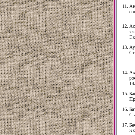
Ан
со
Ас
эк
Эк
Ау
Ст
Ах
ро
14
Ба
Пр
Ба
С.
Ба
Эк