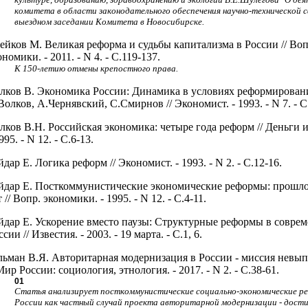
комитета в области законодательного обеспечения научно-технической 
выездном заседании Комитета в Новосибирске.
ейков М. Великая реформа и судьбы капитализма в России // Во
ономики. - 2011. - N 4. - С.119-137.
К 150-летию отмены крепостного права.
лков В. Экономика России: Динамика в условиях реформировани
Волков, А.Чернявский, С.Смирнов // Экономист. - 1993. - N 7. - С
лков В.Н. Российская экономика: четыре года реформ // Деньги и
995. - N 12. - С.6-13.
йдар Е. Логика реформ // Экономист. - 1993. - N 2. - С.12-16.
йдар Е. Посткоммунистические экономические реформы: прошло
т // Вопр. экономики. - 1995. - N 12. - С.4-11.
йдар Е. Ускорение вместо паузы: Структурные реформы в совре
ссии // Известия. - 2003. - 19 марта. - С.1, 6.
льман В.Я. Авторитарная модернизация в России - миссия невы
 Мир России: социология, этнология. - 2017. - N 2. - С.38-61.
01
Статья анализирует посткоммунистические социально-экономические р
России как частный случай проекта авторитарной модернизации - дост