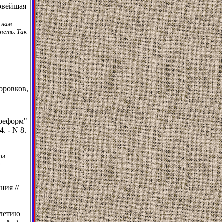
новейшая
 нам
петь. Так
оровков,
"реформ"
. - N 8.
ры
о
ния //
-летию