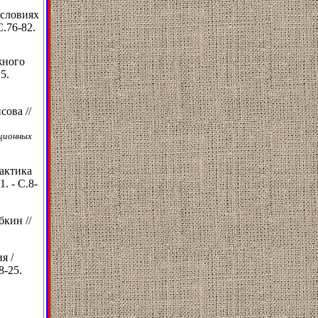
условиях
С.76-82.
жного
5.
ова //
ционных
рактика
. - С.8-
бкин //
я /
8-25.