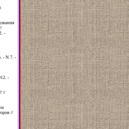
й
дования
/
. -
 - N 7. -
12. -
 //
на
ров //