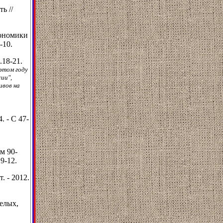
ь //
кономики
-10.
.18-21.
 этом году
ии",
ивов на
. - С 47-
м 90-
.9-12.
 - 2012.
елых,