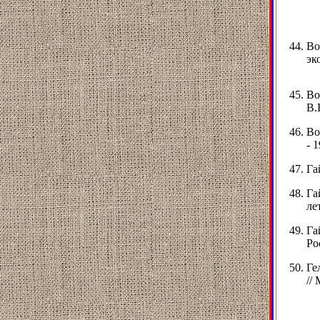
Во
эк
Во
В.
Во
- 1
Га
Га
ле
Га
Ро
Ге
//