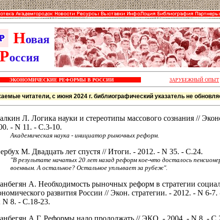
Н
овая
Р
оссия
ЭКОНОМИЧЕСКИЕ РЕФОРМЫ В РОССИИ
ЗАРУБЕЖНЫЙ ОПЫТ
аемые читатели, с июня 2024 г. библиографический указатель не обновля
алкин Л. Логика науки и стереотипы массового сознания // Эконо
0. - N 11. - С.3-10.
Академическая наука - инициатор рыночных реформ.
ербух М. Двадцать лет спустя // Итоги. - 2012. - N 35. - С.24.
"В результате начатых 20 лет назад реформ кое-что досталось пенсионе
военным. А остальное? Остальное уплывает за рубеж".
анбегян А. Необходимость рыночных реформ в стратегии социа
ономического развития России // Экон. стратегии. - 2012. - N 6-7. 
; N 8. - С.18-23.
анбегян А.Г. Реформы надо продолжать // ЭКО. - 2004. - N 8. - С.