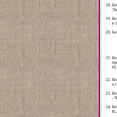
Ба
Эк
Бе
в 
Бе
Бе
пр
62
Бе
х 
Бе
- N
Бе
В.