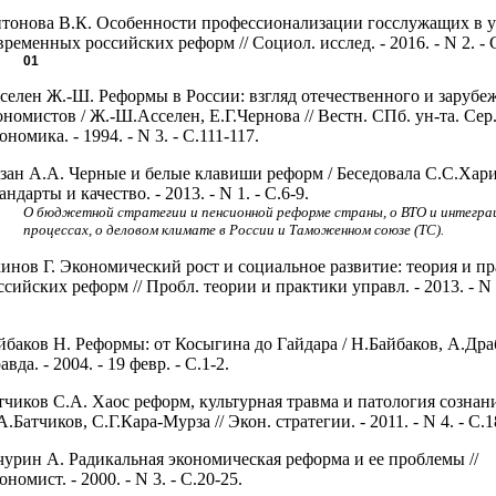
тонова В.К. Особенности профессионализации госслужащих в 
временных российских реформ // Социол. исслед. - 2016. - N 2. - 
01
селен Ж.-Ш. Реформы в России: взгляд отечественного и зарубе
ономистов / Ж.-Ш.Асселен, Е.Г.Чернова // Вестн. СПб. ун-та. Сер.
ономика. - 1994. - N 3. - С.111-117.
зан А.А. Черные и белые клавиши реформ / Беседовала С.С.Харис
андарты и качество. - 2013. - N 1. - С.6-9.
О бюджетной стратегии и пенсионной реформе страны, о ВТО и интегра
процессах, о деловом климате в России и Таможенном союзе (ТС).
инов Г. Экономический рост и социальное развитие: теория и п
ссийских реформ // Пробл. теории и практики управл. - 2013. - N 1
.
йбаков Н. Реформы: от Косыгина до Гайдара / Н.Байбаков, А.Дра
авда. - 2004. - 19 февр. - С.1-2.
тчиков С.А. Хаос реформ, культурная травма и патология сознани
А.Батчиков, С.Г.Кара-Мурза // Экон. стратегии. - 2011. - N 4. - С.1
чурин А. Радикальная экономическая реформа и ее проблемы //
ономист. - 2000. - N 3. - С.20-25.