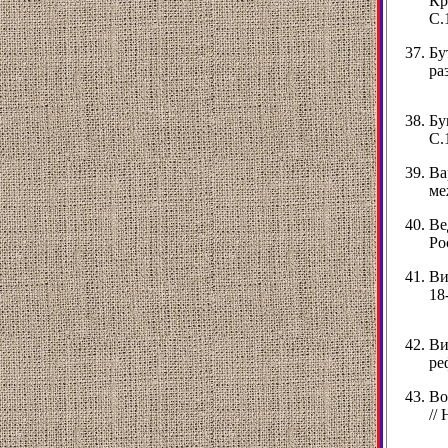
Кр
С.
Бу
ра
Бу
С.
Ва
ме
Ве
Ро
Ви
18
Ви
ре
Во
//