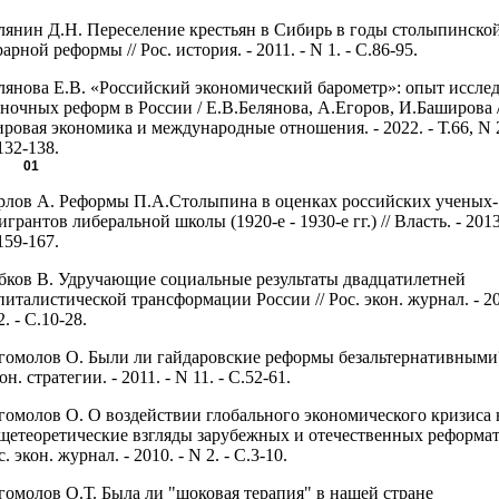
лянин Д.Н. Переселение крестьян в Сибирь в годы столыпинско
рарной реформы // Рос. история. - 2011. - N 1. - С.86-95.
лянова Е.В. «Российский экономический барометр»: опыт иссле
ночных реформ в России / Е.В.Белянова, А.Егоров, И.Баширова /
ровая экономика и международные отношения. - 2022. - Т.66, N 2
132-138.
01
рлов А. Реформы П.А.Столыпина в оценках российских ученых-
игрантов либеральной школы (1920-е - 1930-е гг.) // Власть. - 2013.
159-167.
бков В. Удручающие социальные результаты двадцатилетней
питалистической трансформации России // Рос. экон. журнал. - 20
2. - С.10-28.
гомолов О. Были ли гайдаровские реформы безальтернативными?
он. стратегии. - 2011. - N 11. - С.52-61.
гомолов О. О воздействии глобального экономического кризиса 
щетеоретические взгляды зарубежных и отечественных реформато
с. экон. журнал. - 2010. - N 2. - С.3-10.
гомолов О.Т. Была ли "шоковая терапия" в нашей стране