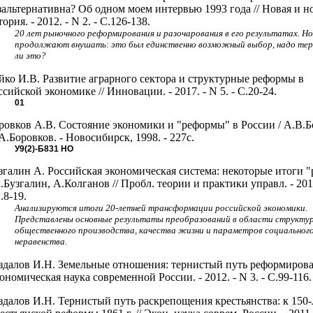
зальтернативна? Об одном моем интервью 1993 года // Новая и 
тория. - 2012. - N 2. - С.126-138.
20 лет рыночного реформирования и разочарования в его результатах. Но
продолжают внушать: это был единственно возможный выбор, надо тер
ли это?
йко И.В. Развитие аграрного сектора и структурные реформы в
ссийской экономике // Инновации. - 2017. - N 5. - С.20-24.
01
ровков А.В. Состояние экономики и "реформы" в России / А.В.Б
А.Боровков. - Новосибирск, 1998. - 227с.
У9(2)-Б831
НО
згалин А. Российская экономическая система: некоторые итоги 
А.Бузгалин, А.Колганов // Пробл. теории и практики управл. - 2014
.8-19.
Анализируются итоги 20-летней трансформации российской экономики.
Представлены основные результаты преобразований в области структу
общественного производства, качества жизни и параметров социальног
неравенства.
здалов И.Н. Земельные отношения: тернистый путь реформирова
ономическая наука современной России. - 2012. - N 3. - С.99-116.
здалов И.Н. Тернистый путь раскрепощения крестьянства: к 150