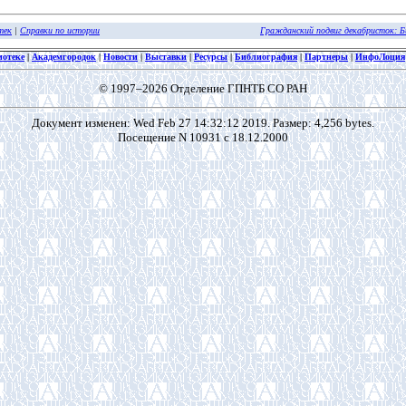
тек
|
Справки по истории
Гражданский подвиг декабристок: 
иотеке
|
Академгородок
|
Новости
|
Выставки
|
Ресурсы
|
Библиография
|
Партнеры
|
ИнфоЛоция
© 1997–2026 Отделение ГПНТБ СО РАН
Документ изменен: Wed Feb 27 14:32:12 2019. Размер: 4,256 bytes.
Посещение N 10931 с 18.12.2000