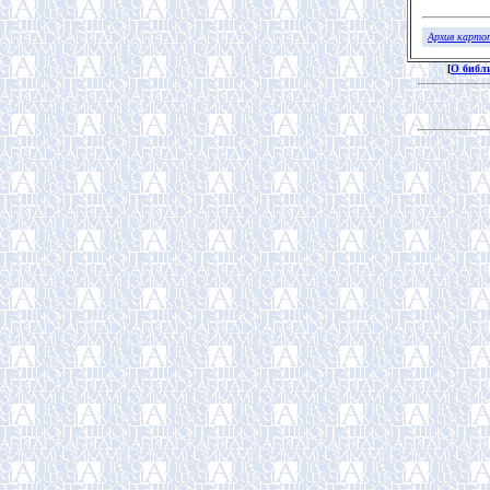
Архив карто
[
О библ