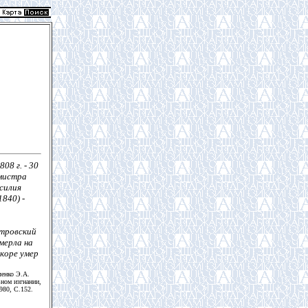
08 г. - 30
тмистра
силия
840) -
етровский
умерла на
скоре умер
ченко Э.А.
ном изгнании,
980, С.152.