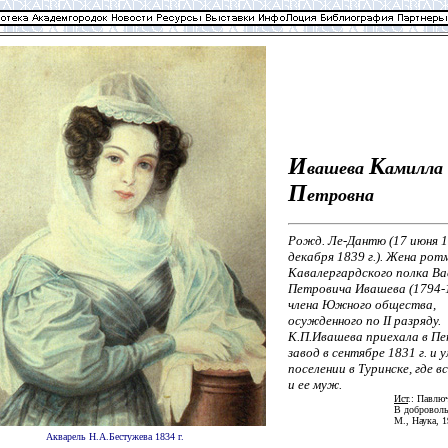
И
К
вашева
амилла
П
етровна
Рожд. Ле-Дантю (17 июня 18
декабря 1839 г.). Жена ро
Кавалергардского полка Ва
Петровича Ивашева (1794-1
члена Южного общества,
осужденного по II разряду.
К.П.Ивашева приехала в П
завод в сентябре 1831 г. и 
поселении в Туринске, где в
и ее муж.
Ист
.: Павлю
В доброволь
М., Наука, 1
Акварель Н.А.Бестужева 1834 г.