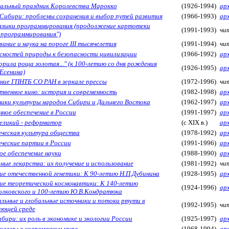
альный праздник Королевства Марокко
(1926-1994)
ар
Сибири: проблемы сохранения и выбор путей развития
(1966-1993)
ар
языки программирования (продолжение картотеки
(1991-1993)
чит
 программирования")
ание и наука на пороге III тысячелетия
(1991-1994)
чит
сностей природы к безопасности цивилизации
(1966-1992)
ар
рила роща золотая..." (к 100-летию со дня рождения
(1926-1995)
ар
Есенина)
ние ГПНТБ СО РАН в зеркале прессы
(1972-1996)
чит
твенное кино: история и современность
(1982-1998)
ар
ики культуры народов Сибири и Дальнего Востока
(1962-1997)
ар
ное обеспечение в России
(1991-1997)
ар
еликий - реформатор
(с XIX в.)
ар
ческая культура общества
(1978-1992)
ар
ческие партии в России
(1991-1996)
ар
ое обеспечение науки
(1988-1990)
ар
ые лекарства: их получение и использование
(1981-1992)
чит
ие отечественной генетики: К 90-летию Н.П.Дубинина
(1928-1995)
ар
ие теоретической космонавтики: К 140-летию
(1924-1996)
ар
олковского и 100-летию Ю.В.Кондратюка
альные и глобальные источники и потоки ртути в
(1992-1995)
чит
ющей среде
бири: их роль в экономике и экологии России
(1925-1997)
ар
екламы в современном мире
(1968-1994)
ар