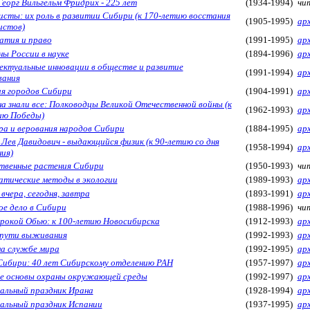
Георг Вильгельм Фридрих - 225 лет
(1934-1994)
чит
исты: их роль в развитии Сибири (к 170-летию восстания
(1905-1995)
ар
истов)
атия и право
(1991-1995)
ар
ы России в науке
(1894-1996)
ар
ектуальные инновации в обществе и развитие
(1991-1994)
ар
вания
я городов Сибири
(1904-1991)
ар
а знали все: Полководцы Великой Отечественной войны (к
(1962-1993)
ар
ию Победы)
ра и верования народов Сибири
(1884-1995)
ар
Лев Давидович - выдающийся физик (к 90-летию со дня
(1958-1994)
ар
ия)
твенные растения Сибири
(1950-1993)
чит
тические методы в экологии
(1989-1993)
ар
вчера, сегодня, завтра
(1893-1991)
ар
ое дело в Сибири
(1988-1996)
чит
рокой Обью: к 100-летию Новосибирска
(1912-1993)
ар
 пути выживания
(1992-1993)
ар
на службе мира
(1992-1995)
ар
Сибири: 40 лет Сибирскому отделению РАН
(1957-1997)
ар
е основы охраны окружающей среды
(1992-1997)
ар
альный праздник Ирана
(1928-1994)
ар
альный праздник Испании
(1937-1995)
ар