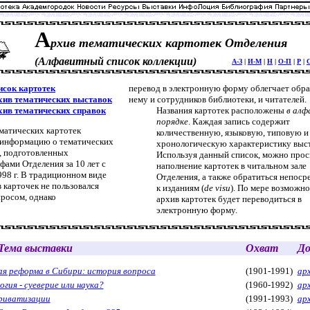
А
рхив тематических картотек Отделения
(Алфавитный список коллекции)
А-З
|
И-М
|
Н
|
О-П
|
Р
|
исок картотек
перевод в электронную форму облегчает обр
хив тематических выставок
нему и сотрудников библиотеки, и читателей.
хив тематических справок
Названия картотек расположены
в алф
порядке
. Каждая запись содержит
матических картотек
количественную, языковую, типовую и
 информацию о тематических
хронологическую характеристику выст
, подготовленных
Используя данный список, можно про
фами Отделения за 10 лет с
наполнение картотек в читальном зале
998 г. В традиционном виде
Отделения, а также обратиться непоср
в карточек не пользовался
к изданиям (
de visu
). По мере возможно
росом, однако
архив картотек будет переводиться в
электронную форму.
Тема выставки
Охват
До
ая реформа в Сибири: история вопроса
(1901-1991)
ар
гия - суеверие или наука?
(1960-1992)
ар
приватизации
(1991-1993)
ар