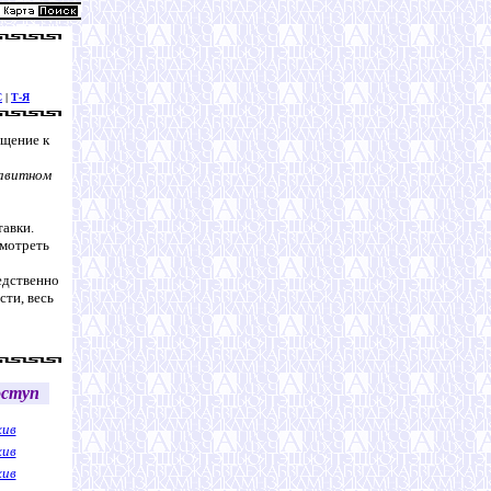
С
|
Т-Я
ащение к
авитном
авки.
смотреть
едственно
сти, весь
ступ
хив
хив
хив