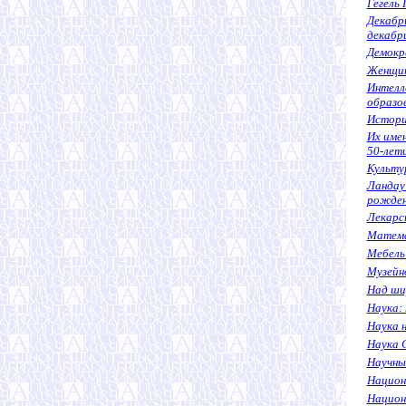
Гегель 
Декабр
декабр
Демокр
Женщин
Интелл
образо
Истори
Их имен
50-лет
Культу
Ландау 
рожден
Лекарс
Матема
Мебель 
Музейн
Над ши
Наука:
Наука 
Наука 
Научны
Национ
Национ