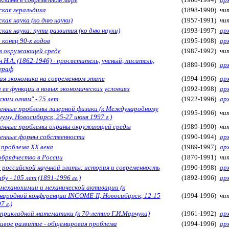
ская геральдика
(1898-1990)
чит
кая наука (ко дню науки)
(1957-1991)
чит
кая наука: пути развития (ко дню науки)
(1993-1997)
ар
 конец 90-х годов
(1995-1998)
ар
в окружающей среде
(1987-1992)
чит
 Н.А. (1862-1946) - просветитель, ученый, писатель,
(1889-1996)
ар
граф
ая экономика на современном этапе
(1994-1996)
ар
 ее функции в новых экономических условиях
(1992-1998)
ар
ким огням" - 75 лет
(1922-1996)
ар
енные проблемы лазерной физики (к Международному
(1995-1996)
чит
уму, Новосибирск, 25-27 июня 1997 г.)
енные проблемы охраны окружающей среды
(1989-1990)
чит
енные формы собственности
(1990-1994)
ар
 проблема XX века
(1989-1997)
ар
брядчество в России
(1870-1991)
чит
 российской научной элиты: история и современность
(1990-1998)
ар
бу - 105 лет (1891-1996 гг.)
(1892-1996)
ар
 механохимии и механической активации (к
ародной конференции INCOME-II, Новосибирск, 12-15
(1994-1996)
чит
7 г.)
 прикладной математики (к 70-летию Г.И.Марчука)
(1961-1992)
ар
ивое развитие - общемировая проблема
(1994-1996)
ар