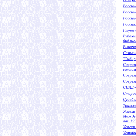
Россий
Российс
Российс
Россия:
Ртуть 
Рубакин
библио
Рыночн
Семья и
"Сибирс
Соврем
симпози
Соврем
Соврем
СПИД -
Староо
Судьбы
Трансси
Успехи
Междун
авг. 199
Успехи
Устойч