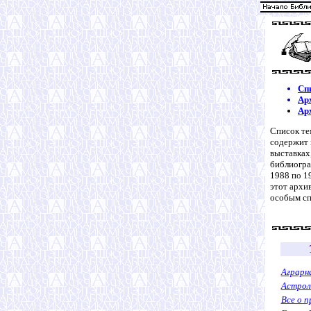
Сп
Ар
Ар
Список те
содержит
выставках
библиогра
1988 по 1
этот архи
особым сп
Аграрн
Астроло
Все о 