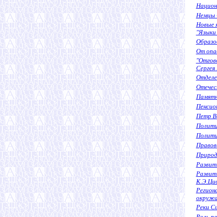
Национ
Немцы 
Новые 
"Языки
Образов
От опа
"Отгово
Сергея 
Отделе
Отечес
Памятн
Пенсион
Петр В
Полити
Полити
Правов
Природн
Развит
Развит
К.Э.Ци
Регион
окружа
Реки Си
Роль р