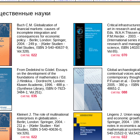
ественные науки
Buch C.M. Globalization of
Critical infrastructure
financial markets: causes of
art in research and ap
incomplete integration and
Eds. W.A.H.Thissen 
consequences for economic
P.M.Herder. - 2003. - 
policy. - Berlin; London: Springer,
(International series 
2004. - 249 p. - (Kieler Studien -
research and manag
Kiel Studies, ISBN 3-540-40637-9;
science, ISBN 14020
Vol.328).
Vol.65).
сигла:
022
сигла:
070
From Dedekind to Gödel. Essays
Global archaeological
on the development of the
contextual voices an
foundations of mathematics / Ed.
contemporary thought
J.Hintikka. - Dordrecht; London:
P.Funari et al. - Dord
Kluwer Academic, 1996. - 488 p. -
2005. - 380 p. - ISBN
(Synthese Library, ISBN 0-7923-
48651-2.
3484-1; Vol.251).
сигла:
088
сигла:
035
Kleinert J. The role of multinational
Lingens J. Union wag
enterprises in globalization. -
and economic growth. 
Berlin; London: Springer, 2004. -
Springer, 2004. - 199 
211 p. - (Kieler Studien - Kiel
notes in economics a
Studies, ISBN 3-540-40636-0;
mathematical system
Vol.326).
540-21522-0; Vol.542)
сигла:
022
сигла:
022