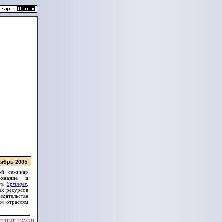
ябрь 2005
ой семинар
рование и
ств
Springer
,
ых ресурсов
здательства
ым отраслям
ЕННЫЕ НАУКИ