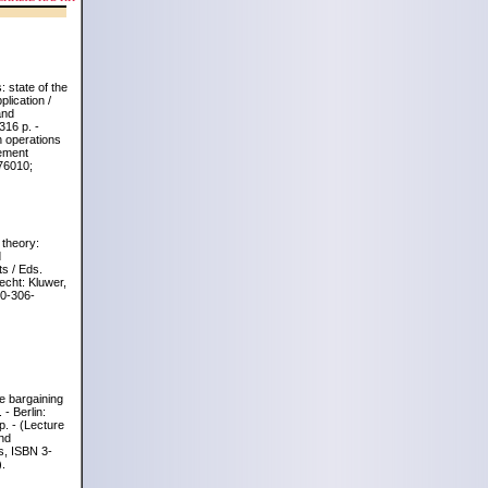
s: state of the
plication /
and
316 p. -
in operations
ement
76010;
 theory:
d
s / Eds.
recht: Kluwer,
 0-306-
e bargaining
- Berlin:
p. - (Lecture
nd
s, ISBN 3-
.