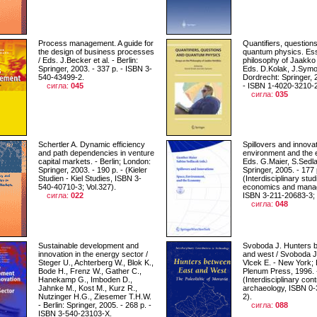
Process management. A guide for
Quantifiers, question
the design of business processes
quantum physics. Es
/ Eds. J.Becker et al. - Berlin:
philosophy of Jaakko 
Springer, 2003. - 337 p. - ISBN 3-
Eds. D.Kolak, J.Symo
540-43499-2.
Dordrecht: Springer, 
сигла:
045
- ISBN 1-4020-3210-2
сигла:
035
Schertler A. Dynamic efficiency
Spillovers and innova
and path dependencies in venture
environment and the
capital markets. - Berlin; London:
Eds. G.Maier, S.Sedlac
Springer, 2003. - 190 p. - (Kieler
Springer, 2005. - 177 
Studien - Kiel Studies, ISBN 3-
(Interdisciplinary stud
540-40710-3; Vol.327).
economics and mana
сигла:
022
ISBN 3-211-20683-3; V
сигла:
048
Sustainable development and
Svoboda J. Hunters 
innovation in the energy sector /
and west / Svoboda J.
Steger U., Achterberg W., Blok K.,
Vlcek E. - New York;
Bode H., Frenz W., Gather C.,
Plenum Press, 1996. -
Hanekamp G., Imboden D.,
(Interdisciplinary cont
Jahnke M., Kost M., Kurz R.,
archaeology, ISBN 0
Nutzinger H.G., Ziesemer T.H.W.
2).
- Berlin: Springer, 2005. - 268 p. -
сигла:
088
ISBN 3-540-23103-X.