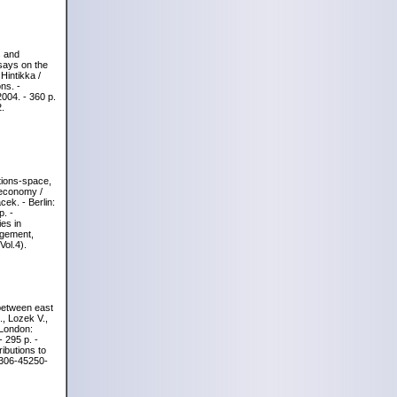
s and
says on the
Hintikka /
ns. -
2004. - 360 p.
.
tions-space,
 economy /
ek. - Berlin:
p. -
ies in
gement,
ol.4).
between east
, Lozek V.,
 London:
 295 p. -
ributions to
-306-45250-