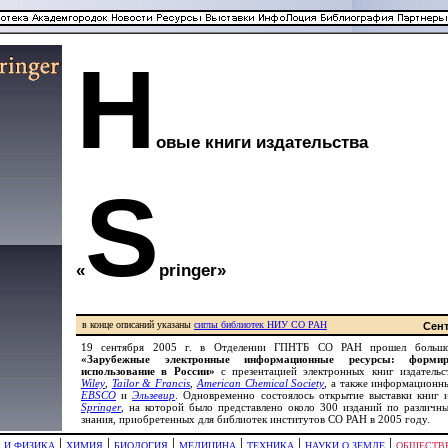
Н
овые книги издательства
S
«
pringer»
в конце описаний указаны
сиглы библиотек НИУ СО РАН
Сент
19 сентября 2005 г. в Отделении ГПНТБ СО РАН прошел больш
«Зарубежные электронные информационные ресурсы: форми
использование в России»
с презентацией электронных книг издатель
Wiley
,
Tailor & Francis
,
American Chemical Society
, а также информационн
EBSCO
и
Эльзевир
. Одновременно состоялось открытие выставки книг и
Springer
, на которой было представлено около 300 изданий по различн
знания, приобретенных для библиотек институтов СО РАН в 2005 году.
|
|
|
|
|
|
 И ФИЗИКА
ХИМИЯ
БИОЛОГИЯ
МЕДИЦИНА
ТЕХНИКА
НАУКИ О ЗЕМЛЕ
ОБЩЕСТВ