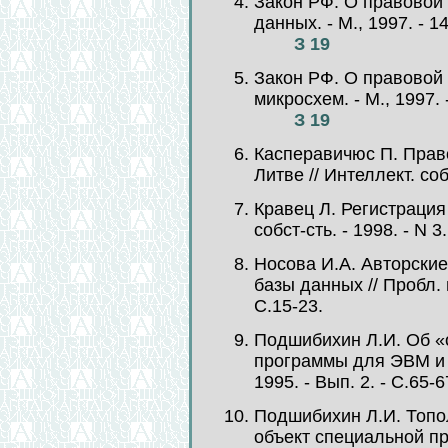
Закон РФ. О правовой
данных. - М., 1997. - 14
З 19
Закон РФ. О правовой
микросхем. - М., 1997. -
З 19
Касперавичюс П. Прав
Литве // Интеллект. собс
Кравец Л. Регистрация
собст-сть. - 1998. - N 3.
Носова И.А. Авторски
базы данных // Пробл. п
С.15-23.
Подшибихин Л.И. Об «
программы для ЭВМ и б
1995. - Вып. 2. - С.65-6
Подшибихин Л.И. Топо
объект специальной пр