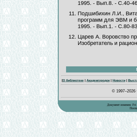
1995. - Вып.8. - С.40-46
Подшибихин Л.И., Вита
программ для ЭВМ и ба
1995. - Вып.1. - С.80-83
Царев А. Воровство пр
Изобретатель и рационал
[
О библиотеке
|
Академгородок
|
Новости
|
Выст
© 1997–2026
Документ изменен: Fri 
Посещ