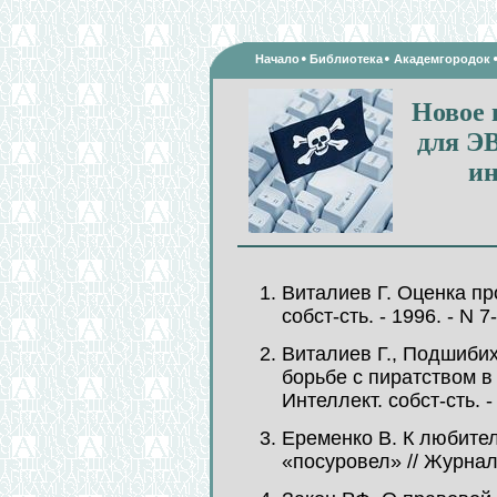
•
•
Начало
Библиотека
Академгородок
Новое 
для Э
ин
Виталиев Г. Оценка пр
собст-сть. - 1996. - N 7-
Виталиев Г., Подшибих
борьбе с пиратством в
Интеллект. собст-сть. - 
Еременко В. К любите
«посуровел» // Журнал 