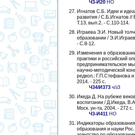
Ч3-И20
НО
Игнатов С.Б. Идеи и иде
развития / С.Б.Игнатов // 
Т.13, вып.2. - С.110-114.
Играева Э.И. Новый толч
образовании / Э.И.Играева
- С.8-12.
Изменения в образовании
практики и российский оп
предпринимательское мы
научно-методической конф
редкол.: Г.П.Стефанова и 
2014. - 225 с.
Ч34/И373
ч/з3
Икеда Д. На рубеже веков
воспитании / Д.Икеда, В.А
Моск. ун-та, 2004. - 272 с.
Ч3-И411
НО
Индикаторы образования: 2
образования и науки Рос
агентство по образованию,