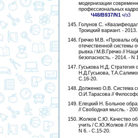
модернизации современн
профессиональных кадров.
Ч48/В937/N1
ч/з3
Голунов С. «Квазифеодал
Троицкий вариант. - 2013. 
Гречко М.В. «Провалы об
отечественной системы о
рывка / М.В.Гречко // На
безопасность. - 2014. - N 1
Гуськова Н.Д. Стратегия 
Н.Д.Гуськова, Т.А.Салимова
С.16-20.
Долженко О.В. Система co
О.И.Тарасова // Философски
Елецкий Н. Больное обра
// Свободная мысль. - 2008.
Жолков С.Ю. Качество обр
учить / С.Ю.Жолков // Alm
N 6. - С.15-20.