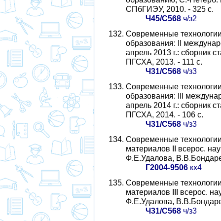
СПбГИЭУ, 2010. - 325 с.
Ч45/С568
ч/з2
Современные технологии 
образования: II междуна
апрель 2013 г.: сборник ст
ПГСХА, 2013. - 111 с.
Ч31/С568
ч/з3
Современные технологии 
образования: III междун
апрель 2014 г.: сборник ст
ПГСХА, 2014. - 106 с.
Ч31/С568
ч/з3
Современные технологии 
материалов II всерос. науч.
Ф.Е.Удалова, В.В.Бондарен
Г2004-9506
кх4
Современные технологии 
материалов III всерос. нау
Ф.Е.Удалова, В.В.Бондарен
Ч31/С568
ч/з3