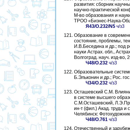
развития: сборник научн
научно-практической конфе
М-во образования и науки
ТРОО «Бизнес-Наука-Обще
Я43/О.232/N5
ч/з3
Образование в современн
состояние, проблемы, тен
И.В.Беседина и др.; под 
науки Астрах. обл., Астрах
Волгоград. науч. изд-во, 20
Ч48/О.232
ч/з3
Образовательные системы
Б.Эльконин и др.; Рос. гос.
Ч34/О.232
ч/з3
Осташевский С.М. Влиян
в системе высшего образ
С.М.Осташевский, Л.Э.Про
ин-т (фил.) Акад. труда и
Челябинск: Фотохудожник, 
Ч48/О.761
ч/з3
Отечественный и зарубе