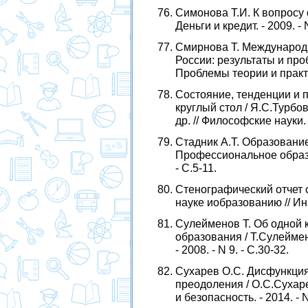
Симонова Т.И. К вопросу 
Деньги и кредит. - 2009. - N
Смирнова Т. Международ
России: результаты и проб
Проблемы теории и практик
Состояние, тенденции и 
круглый стол / Я.С.Турбо
др. // Философские науки. -
Стадник А.Т. Образование
Профессиональное образо
- С.5-11.
Стенографический отчет 
науке иобразованию // Инно
Сулейменов Т. Об одной 
образования / Т.Сулеймен
- 2008. - N 9. - С.30-32.
Сухарев О.С. Дисфункция
преодоления / О.С.Сухар
и безопасность. - 2014. - N