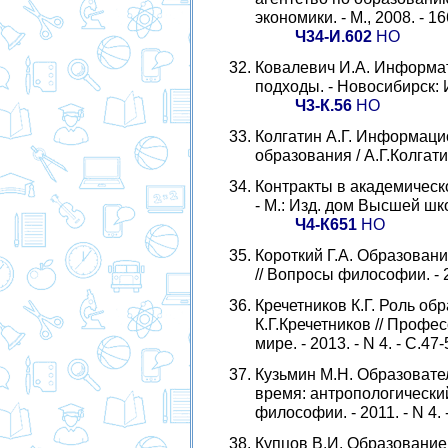
экономики. - М., 2008. - 16
Ч34-И.602
НО
Ковалевич И.А. Информат
подходы. - Новосибирск: И
Ч3-К.56
НО
Колгатин А.Г. Информаци
образования / А.Г.Колгатин 
Контракты в академическом
- М.: Изд. дом Высшей шко
Ч4-К651
НО
Короткий Г.А. Образовани
// Вопросы философии. - 20
Кречетников К.Г. Роль об
К.Г.Кречетников // Проф
мире. - 2013. - N 4. - С.47-
Кузьмин М.Н. Образовате
время: антропологический
философии. - 2011. - N 4. 
Купцов В.И. Образование