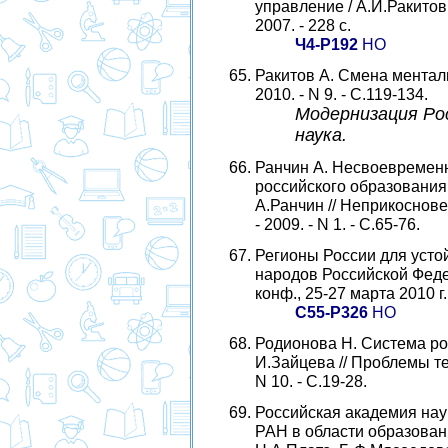
управление / А.И.Ракитов,
2007. - 228 с.
Ч4-Р192
НО
Ракитов А. Смена менталь
2010. - N 9. - С.119-134.
Модернизация Рос
наука.
Ранчин А. Несвоевремен
российского образования
А.Ранчин // Неприкоснове
- 2009. - N 1. - С.65-76.
Регионы России для устой
народов Российской Феде
конф., 25-27 марта 2010 г.
С55-Р326
НО
Родионова Н. Система ро
И.Зайцева // Проблемы те
N 10. - С.19-28.
Российская академия наук 
РАН в области образования