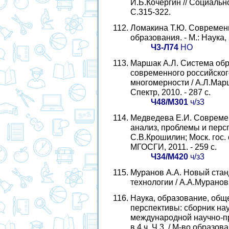
И.Б.Кочергин // Социально
С.315-322.
Ломакина Т.Ю. Современ
образования. - М.: Наука, 
Ч3-Л74
НО
Маршак А.Л. Система обр
современного российског
многомерности / А.Л.Марша
Спектр, 2010. - 287 с.
Ч48/М301
ч/з3
Медведева Е.И. Совреме
анализ, проблемы и перс
С.В.Крошилин; Моск. гос. 
МГОСГИ, 2011. - 259 с.
Ч34/М420
ч/з3
Муранов А.А. Новый ста
технологии / А.А.Муранов /
Наука, образование, общ
перспективы: сборник на
международной научно-пр
в 4 ч. Ч.3. / М-во образов