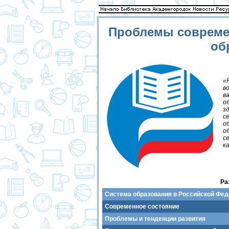
Проблемы совреме
об
«
в
в
о
з
с
о
о
с
к
Ра
Система образования в Российской Фе
Современное состояние
Проблемы и тенденции развития