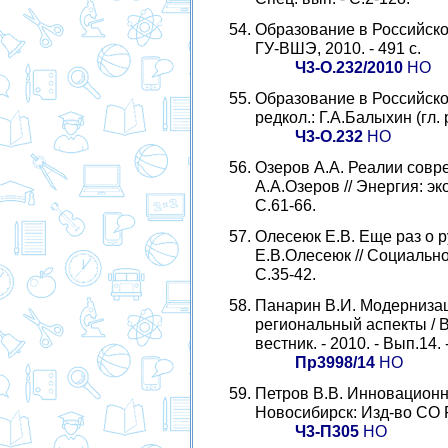
Образование в Российской
ГУ-ВШЭ, 2010. - 491 с.
Ч3-О.232/2010
НО
Образование в Российской
редкол.: Г.А.Балыхин (гл. р
Ч3-О.232
НО
Озеров А.А. Реалии совр
А.А.Озеров // Энергия: эко
С.61-66.
Олесеюк Е.В. Еще раз о р
Е.В.Олесеюк // Социально-
С.35-42.
Панарин В.И. Модернизац
региональный аспекты / 
вестник. - 2010. - Вып.14. 
Пр3998/14
НО
Петров В.В. Инновационн
Новосибирск: Изд-во СО РА
Ч3-П305
НО