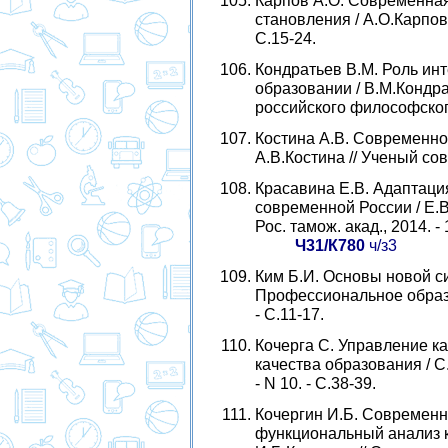
Карпов А.О. Современная
становления / А.О.Карпов 
С.15-24.
Кондратьев В.М. Роль ин
образовании / В.М.Кондра
росcийского философского 
Костина А.В. Современное
А.В.Костина // Ученый совет
Красавина Е.В. Адаптаци
современной России / Е.В.
Рос. тамож. акад., 2014. - 
Ч31/К780
ч/з3
Ким Б.И. Основы новой си
Профессиональное образо
- С.11-17.
Кочерга С. Управление к
качества образования / С
- N 10. - С.38-39.
Кочергин И.Б. Современн
функциональный анализ к