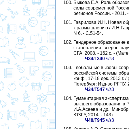
Быкова Е.А. Роль образо
силы современной России
регионов России. - 2011. - 
Гаврилова И.Н. Новая об
к размышлению / И.Н.Гаври
N 6. - С.51-54.
Гендерное образование в
становления: всерос. науч.-
СГА, 2008. - 162 с. - (М
Ч34/Г340
ч/з3
Глобальные вызовы совре
российской системы обра
конф., 17-18 дек. 2013 г. /
Петербург: Изд-во РГПУ, 2
Ч34/Г547
ч/з3
Гуманитарная экспертиза
высшего образования в Ро
И.А.Асеева и др.; Минобрна
ЮЗГУ, 2014. - 143 с.
Ч48/Г945
ч/з3