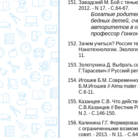
Завадский М. Бой с тенью 
2012. - N 17. - С.64-67.
Богатые родител
бедных детей, с
авторитетов в о
профессор Гонко
Зачем учиться? Россия те
Нанотехнологии. Экология. 
11.
Золотухина Д. Выбрать се
Г.Тарасевич // Русский репо
Игошев Б.М. Современное
Б.М.Игошев // Alma mater 
С.6-11.
Казанцев С.В. Что дейст
С.В.Казанцев // Вестник Ро
N 2. - С.146-150.
Калинина Г.Г. Формиров
с ограниченными возможно
совет. - 2013. - N 11. - С.64