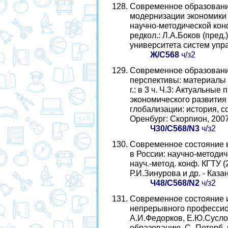
Современное образование
модернизации экономики
научно-методической конфе
редкол.: Л.А.Боков (пред.)
университета систем упра
Ж/С568
ч/з2
Современное образование
перспективы: материалы м
г.: в 3 ч. Ч.3: Актуальн
экономического развития 
глобализации: история, с
Оренбург: Скорпион, 2007.
Ч30/С568/N3
ч/з2
Современное состояние 
в России: научно-методич
науч.-метод. конф. КГТУ (23
Р.И.Зинурова и др. - Казань
Ч48/С568/N2
ч/з2
Современное состояние 
непрерывного профессион
А.И.Федорков, Е.Ю.Суслов
образованию, С.-Петерб. г