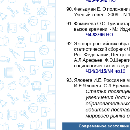
Ч23-Ф342
НО
Фельдман Е. О положении 
Ученый совет. - 2009. - N 1
Фомичева О.С. Гуманитар
вызов времени. - М.: Изд-в
Ч4-Ф766
НО
Экспорт российских обра
статистический сборник /
Рос. Федерации, Центр соц
А.Л.Арефьев, Ф.Э.Шереги.
социологических исследова
Ч34/Э415/N4
ч/з10
Яловега И.Е. Россия на 
И.Е.Яловега, С.Л.Еремина /
Статья посвящен
увеличения доли 
образовательных 
добиться постав
мирового рынка о
Современное состояние