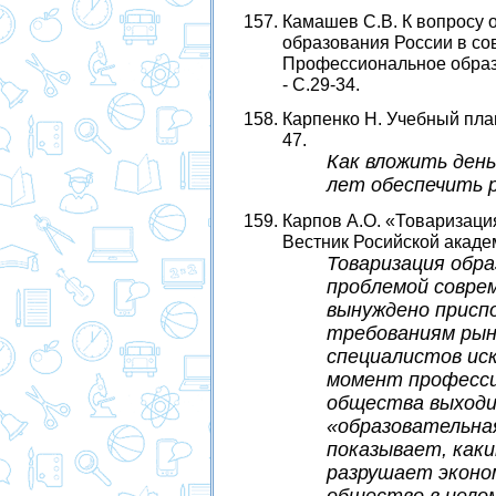
Камашев С.В. К вопросу 
образования России в со
Профессиональное образо
- С.29-34.
Карпенко Н. Учебный план 
47.
Как вложить день
лет обеспечить р
Карпов А.О. «Товаризаци
Вестник Росийской академии
Товаризация обр
проблемой совре
вынуждено приспо
требованиям рынк
специалистов ис
момент профессий
общества выходи
«образовательна
показывает, каки
разрушает эконо