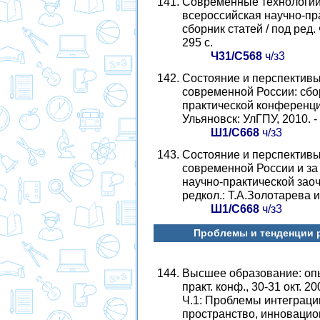
Современные технологии 
всероссийская научно-пра
сборник статей / под ред.
295 с.
Ч31/С568
ч/з3
Состояние и перспективы
современной России: сбо
практической конференции 
Ульяновск: УлГПУ, 2010. - 
Ш1/С668
ч/з3
Состояние и перспективы
современной России и за
научно-практической заоч
редкол.: Т.А.Золотарева и 
Ш1/С668
ч/з3
Проблемы и тенденции 
Высшее образование: опыт
практ. конф., 30-31 окт. 200
Ч.1: Проблемы интеграци
пространство, инноваци