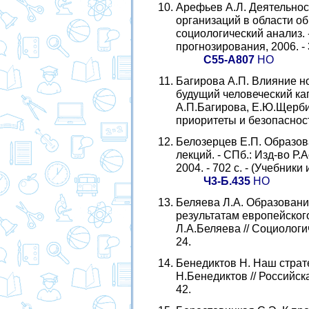
Арефьев А.Л. Деятельнос
организаций в области об
социологический анализ. -
прогнозирования, 2006. - 
С55-А807
НО
Багирова А.П. Влияние н
будущий человеческий кап
А.П.Багирова, Е.Ю.Щерби
приоритеты и безопасность.
Белозерцев Е.П. Образов
лекций. - СПб.: Изд-во Р
2004. - 702 с. - (Учебники
Ч3-Б.435
НО
Беляева Л.А. Образовани
результатам европейского
Л.А.Беляева // Социологич
24.
Бенедиктов Н. Наш страте
Н.Бенедиктов // Российска
42.