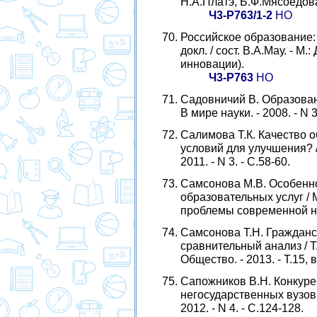
Н.А.Платэ, Б.Ф.Мясоедова. 
Ч3-Р763/1-2
НО
Российское образование: Т
докл. / сост. В.А.Мау. - М.
инновации).
Ч3-Р763
НО
Садовничий В. Образовани
В мире науки. - 2008. - N 3
Салимова Т.К. Качество о
условий для улучшения? /
2011. - N 3. - С.58-60.
Самсонова М.В. Особенно
образовательных услуг / 
проблемы современной наук
Самсонова Т.Н. Гражданс
сравнительный анализ / Т
Общество. - 2013. - Т.15, 
Сапожников В.Н. Конкуре
негосударственных вузов 
2012. - N 4. - С.124-128.