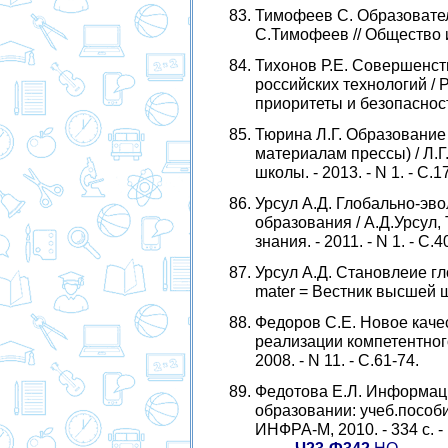
Тимофеев С. Образовател
С.Тимофеев // Общество и 
Тихонов Р.Е. Совершенст
российских технологий / 
приоритеты и безопасность.
Тюрина Л.Г. Образование 
материалам прессы) / Л.Г
школы. - 2013. - N 1. - С.1
Урсул А.Д. Глобально-эв
образования / А.Д.Урсул,
знания. - 2011. - N 1. - С.4
Урсул А.Д. Становлеие гл
mater = Вестник высшей шко
Федоров С.Е. Новое каче
реализации компетентного
2008. - N 11. - С.61-74.
Федотова Е.Л. Информаци
образовании: учеб.пособие
ИНФРА-М, 2010. - 334 с. 