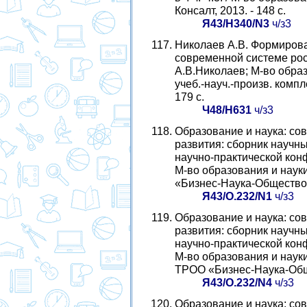
Консалт, 2013. - 148 с.
Я43/Н340/N3
ч/з3
Николаев А.В. Формирова
современной системе рос
А.В.Николаев; М-во образ
учеб.-науч.-произв. компл
179 с.
Ч48/Н631
ч/з3
Образование и наука: со
развития: сборник научн
научно-практической конфе
М-во образования и наук
«Бизнес-Наука-Общество»,
Я43/О.232/N1
ч/з3
Образование и наука: со
развития: сборник научн
научно-практической конфе
М-во образования и науки
ТРОО «Бизнес-Наука-Обще
Я43/О.232/N4
ч/з3
Образование и наука: со