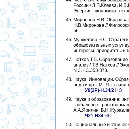
России / Л.П.Клеева, И.В.
Энергия: экономика, техник
Миронова Н.В. Образован
Н.В.Миронова // Философия
56.
Мушкетова Н.С. Стратег
образовательных услуг в
интересы: приоритеты и без
Натхов Т.В. Образование
анализ / Т.В.Натхов // Эк
N 3. - С.353-373.
Наука. Инновации. Образо
ред.) и др. - М.: Яз. славян
У9(2Р)-Н.34/2
НО
Наука и образование: ин
глобальных трансформаци
А.А.Ярилин, В.Н.Журавлев.
Ч21-Н34
НО
Национальные и этническ