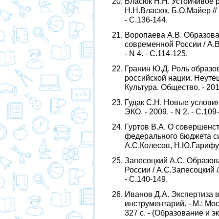
Власюк Н.Н. Устойчивое р
Н.Н.Власюк, Б.О.Майер // 
- С.136-144.
Воропаева А.В. Образова
современной России / А.В
- N 4. - С.114-125.
Гранин Ю.Д. Роль образо
российской нации. Неутеш
Культура. Общество. - 2010
Гудак С.Н. Новые условия
ЭКО. - 2009. - N 2. - С.109
Гуртов В.А. О совершенс
федерального бюджета си
А.С.Колесов, Н.Ю.Гарифули
Запесоцкий А.С. Образова
России / А.С.Запесоцкий /
- С.140-149.
Иванов Д.А. Экспертиза в
инструментарий. - М.: Мос
327 с. - (Образование и э