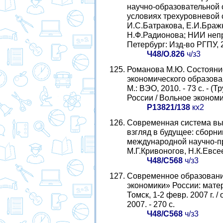
научно-образовательной 
условиях трехуровневой 
И.С.Батракова, Е.И.Бражн
Н.Ф.Радионова; НИИ непре
Петербург: Изд-во РГПУ, 2
Ч48/О.826
ч/з3
Романова М.Ю. Состояни
экономического образова
М.: ВЭО, 2010. - 73 с. - 
России / Вольное экономич
Р13821/138
кх2
Современная система выс
взгляд в будущее: сборни
международной научно-пра
М.Г.Кривоногов, Н.К.Евсее
Ч48/С568
ч/з3
Современное образовани
экономики» России: матер
Томск, 1-2 февр. 2007 г. /
2007. - 270 с.
Ч48/С568
ч/з3