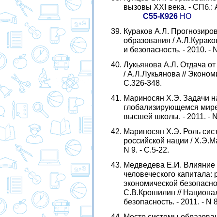
вызовы XXI века. - СПб.: А
С55-К926
НО
Кураков А.Л. Прогнозиро
образования / А.Л.Курак
и безопасность. - 2010. - N
Лукьянова А.Л. Отдача от
/ А.Л.Лукьянова // Экономи
С.326-348.
Мариносян Х.Э. Задачи н
глобализирующемся мире /
высшей школы. - 2011. - N 
Мариносян Х.Э. Роль си
российской нации / Х.Э.Ма
N 9. - С.5-22.
Медведева Е.И. Влияние
человеческого капитала: 
экономической безопасно
С.В.Крошилин // Национа
безопасность. - 2011. - N 8
Место системы образован