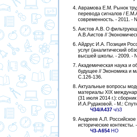
Аврамова Е.М. Рынок тру
перевода сигналов / Е.М
современность. - 2011. - N 
Аистов А.В. О фильтрующ
А.В.Аистов // Экономическ
Айдрус И.А. Позиция Рос
услуг (аналитический обзо
высшей школы. - 2009. - N 
Академическая наука и о
будущее // Экономика и ма
С.126-136.
Актуальные вопросы моде
материалы XIX междунар
(31 июля 2014 г.): сборник
И.А.Рудаковой. - М.: Спутн
Ч34/А437
ч/з3
Андреев А.Л. Российское
исторические контексты. - 
Ч3-А654
НО