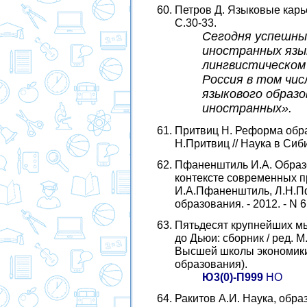
Петров Д. Языковые карьеры
С.30-33.
Сегодня успешны 
иностранных язы
лингвистическом
Россия в том чис
языкового образо
иностранных».
Притвиц Н. Реформа обра
Н.Притвиц // Наука в Сибир
Пфаненштиль И.А. Образо
контексте современных п
И.А.Пфаненштиль, Л.Н.П
образования. - 2012. - N 6 
Пятьдесят крупнейших мы
до Дьюи: сборник / ред. М
Высшей школы экономики, 
образования).
Ю3(0)-П999
НО
Ракитов А.И. Наука, обра