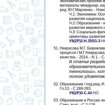
экономических проблем м
материалы междунар. науч.
ред. Ю.Г.Марченко. - Нов
Ч.1: Экономика: Ос
развития национальны
Ч.2: Образование -
развития мирового со
Ч.3: Социально-фил
ориентиры развития 
У9(2Р)2-Н.355/1-3
Н
Некрасова М.Г. Бережлив
процессе / М.Г.Некрасов
качества. - 2014. - N 1. - С
В статье разраб
образовательног
технологии», ко
полное удовлетв
Образование / под ред. И.
Гл.13. - С.269-293.
У9(2Р)0-С.44
НО
Образование в России: вчер
Спец. вып. - С.2-128.