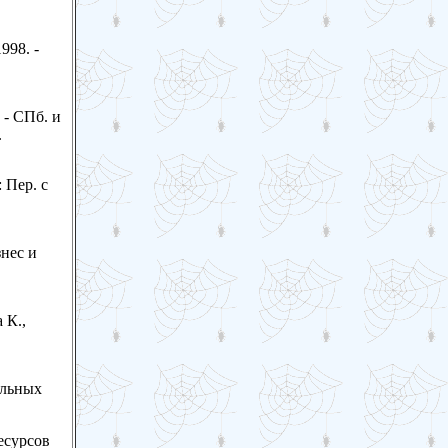
998. -
 - СПб. и
.
 Пер. с
знес и
 К.,
альных
есурсов