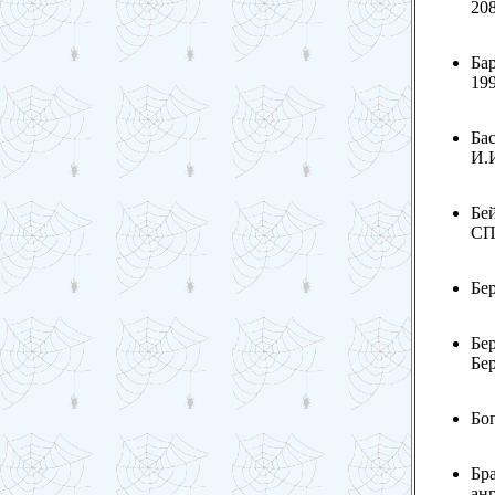
208
Бар
199
Бас
И.И
Бей
СПб
Бер
Бер
Бер
Бог
Бра
анг