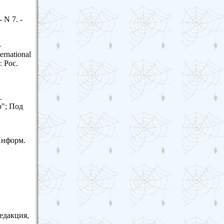
 N 7. -
-
rnational
: Рос.
.
"; Под
Информ.
редакция,