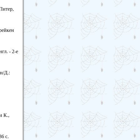
 Питер,
брейкен
гл. - 2-е
н/Д.:
и К.,
36 с.