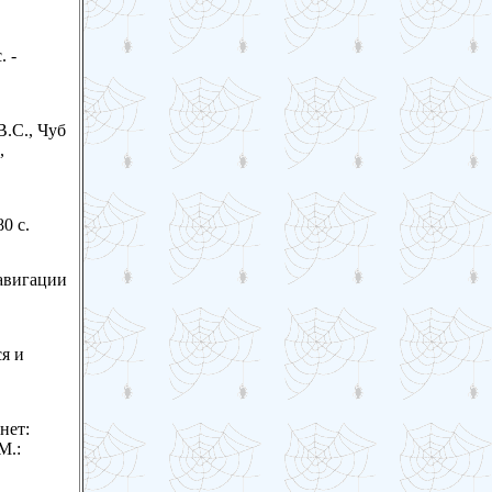
. -
В.С., Чуб
,
80 с.
навигации
я и
нет:
М.: