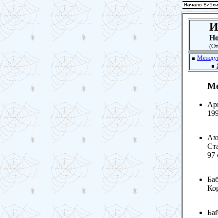
Но
(От
Междун
Ме
Арм
199
Ахм
Ста
97 
Ба
Кор
Ба