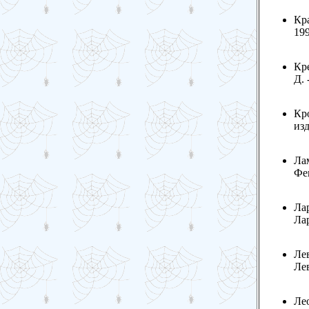
Кра
199
Кр
Д. 
Кро
изд
Лам
Фен
Ла
Лар
Лев
Лев
Лео