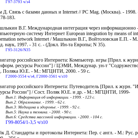
Г97-3793 ч/з4
 Д. Связь с базами данных и Internet // PC Mag. (Москва). - 1998. -
78-183.
шлыкин В.Г. Международная интеграция через информационно 
пьютерную систему Интернет European integration by means of inte
ormation network Internet / Машлыкин В.Г., Войтоловская Е.П. - М.
д. наук, 1997. - 31 с. - (Докл. Ин-та Европы; N 35).
Г95-3126/N35
вигатор российского Интернета: Компьютер. игры [Прил. к журн
нформ. ресурсы России"] / ЦЭМИ, Междунар. ун-т "Содружество
. Поляка Ю.Е. - М.: МГЦНТИ, 2000. - 59 с.
Г2000-3554 ч/з4, Г2000-3561 ч/з10
вигатор российского Интернета: Путеводитель [Прил. к журн. "
урсы России"] / Сост. Поляк Ю.Е. и др. - М.: МГЦНТИ, 1999-
Вып.1: Информация об информации. - 1999. - 123 с.
Вып.2: Образование. - 1999. - 62 с.
Вып.3: Медицина и здоровье. - 1999. - 92 c.
Вып.5: Наука и техника. - 2000. - 90 с.
Вып.6: Средства массовой информации. - 2000. - 104 с.
Г99-8054/1-3,5 ч/з10
к Д. Стандарты и протоколы Интернета: Пер. с англ. - М.: Рус. 