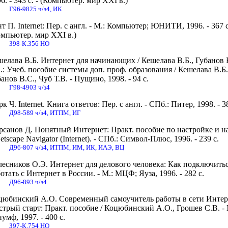
6. - 343 с. - (Компьютер. мир XXI в.)
Г96-9825 ч/з4, ИК
т П. Internet: Пер. с англ. - М.: Компьютер; ЮНИТИ, 1996. - 367 с
омпьютер. мир ХХI в.)
З98-К.356 НО
шелава В.Б. Интернет для начинающих / Кешелава В.Б., Губанов 
.: Учеб. пособие системы доп. проф. образования / Кешелава В.Б.
анов В.С., Чуб Т.В. - Пущино, 1998. - 94 с.
Г98-4903 ч/з4
к Ч. Internet. Книга ответов: Пер. с англ. - СПб.: Питер, 1998. - 3
Д98-589 ч/з4, ИТПМ, ИГ
рсанов Д. Понятный Интернет: Практ. пособие по настройке и 
etscape Navigator (Internet). - СПб.: Символ-Плюс, 1996. - 239 с.
Д96-807 ч/з4, ИТПМ, ИМ, ИК, ИАЭ, ВЦ
лесников О.Э. Интернет для делового человека: Как подключитьс
отать с Интернет в России. - М.: МЦФ; Яуза, 1996. - 282 с.
Д96-893 ч/з4
цюбинский А.О. Современный самоучитель работы в сети Интер
трый старт: Практ. пособие / Коцюбинский А.О., Грошев С.В. - 
умф, 1997. - 400 с.
З97-К.754 НО