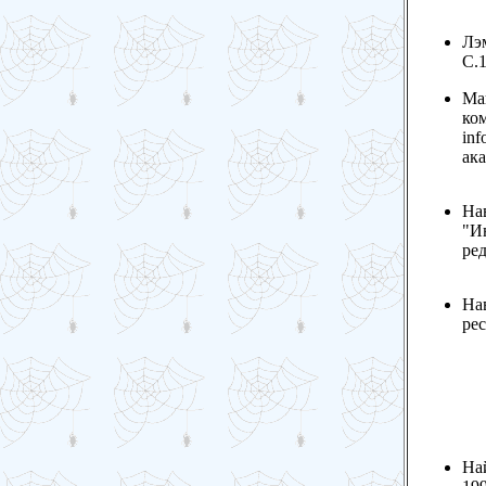
Лэм
С.1
Ма
ком
inf
ака
На
"И
ред
На
рес
Най