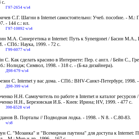
 с.
Г97-2654 ч/з4
ичев С.Г. Шагни в Internet самостоятельно: Учеб. пособие. - М.: 
7. - 144 с.: ил.
Г97-10892 ч/з4
ин М.А. Синергетика и Internet: Путь к Synergonet / Басин М.А.
. - СПб.: Наука, 1999. - 72 с.
Г99-6077 ч/з4
н С. Как сделать красиво в Интернете: Пер. с англ. / Бейн С., Гре
.: Нолидж; Символ, 1998. - 318 с. - (Б-ка дизайнера).
Д98-679 ч/з4
езин С. Internet у вас дома. - СПб.: BHV-Санкт-Петербург, 1998. -
Д98-399 ч/з4
ченко Н.Н. Самоучитель по работе в Internet и каталог ресурсов /
ченко Н.Н., Березовская И.Б. - Киев: Ирина; HV, 1999. - 477 с.
З98-Б528 ч/з4
данов В. Порталы // Подводная лодка. - 1998. - N 8. - С.80-83.
ч/з8
ун С. "Мозаика" и "Всемирная паутина" для доступа к Internet: П
л. - М.: Мир и др., 1996. - 167 с.