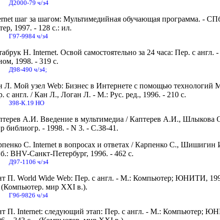
Д2000-79 ч/з4
ernet шаг за шагом: Мультимедийная обучающая программа. - СПб
ер, 1997. - 128 с.: ил.
Г97-9984 ч/з4
абрук Н. Internet. Освой самостоятельно за 24 часа: Пер. с англ. -
ом, 1998. - 319 с.
Д98-490 ч/з4;
н Л. Мой узел Web: Бизнес в Интернете с помощью технологий Mi
. с англ. / Кан Л., Логан Л. - М.: Рус. ред., 1996. - 210 с.
З98-К.19 НО
терев А.И. Введение в мультимедиа / Каптерев А.И., Шлыкова О.
 библиогр. - 1998. - N 3. - С.38-41.
пенко С. Internet в вопросах и ответах / Карпенко С., Шишигин И
.: BHV-Санкт-Петербург, 1996. - 462 с.
Д97-1106 ч/з4
т П. World Wide Web: Пер. с англ. - М.: Компьютер; ЮНИТИ, 199
- (Компьютер. мир XXI в.).
Г96-9826 ч/з4
т П. Internet: следующий этап: Пер. с англ. - М.: Компьютер; Ю