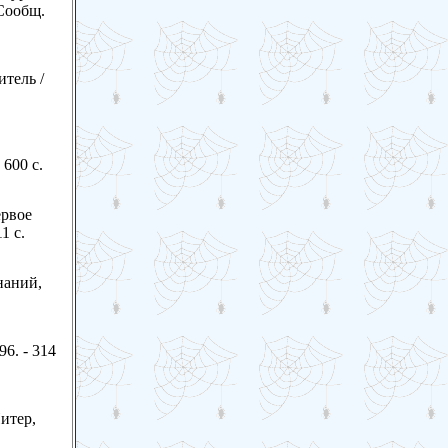
(Сообщ.
тель /
 600 с.
ервое
1 с.
наний,
96. - 314
итер,