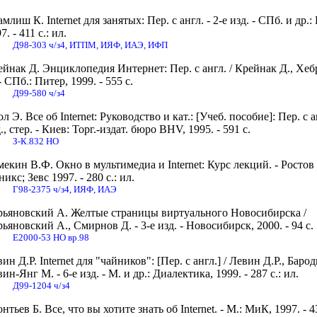
млиш К. Internet для занятых: Пер. с англ. - 2-е изд. - СПб. и др.:
7. - 411 с.: ил.
Д98-303 ч/з4, ИТПМ, ИЯФ, ИАЭ, ИФП
ейнак Д. Энциклопедия Интернет: Пер. с англ. / Крейнак Д., Хе
- СПб.: Питер, 1999. - 555 с.
Д99-580 ч/з4
л Э. Все об Internet: Руководство и кат.: [Учеб. пособие]: Пер. с ан
., стер. - Киев: Торг.-издат. бюро BHV, 1995. - 591 с.
З-К.832 НО
екин В.Ф. Окно в мультимедиа и Internet: Курс лекций. - Ростов 
икс; Зевс 1997. - 280 с.: ил.
Г98-2375 ч/з4, ИЯФ, ИАЭ
рьяновский А. Желтые страницы виртуального Новосибирска /
ьяновский А., Смирнов Д. - 3-е изд. - Новосибирск, 2000. - 94 c.
Е2000-53 НО вр.98
ин Д.Р. Internet для "чайников": [Пер. с англ.] / Левин Д.Р., Барод
ин-Янг М. - 6-е изд. - М. и др.: Диалектика, 1999. - 287 с.: ил.
Д99-1204 ч/з4
нтьев Б. Все, что вы хотите знать об Internet. - М.: МиК, 1997. - 4