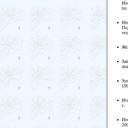
Инт
по 
Ин
Под
те
Жел
За
зна
Зуе
199
Иге
с.
Инт
200