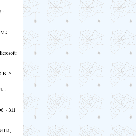
.:
 М.:
crosoft:
В. //
. -
6. - 311
НИТИ,