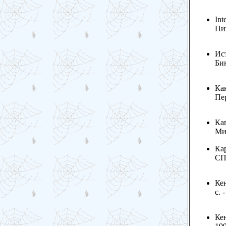
Int
Пит
Ист
Бин
Ка
Пер
Кап
Мир
Кар
СПб
Кен
с. 
Кен