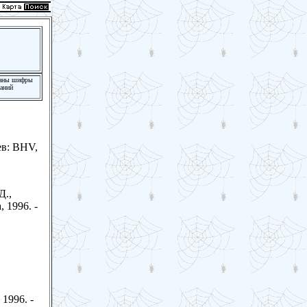
азаны шифры
даний
ев: BHV,
Д.,
 1996. -
1996. -