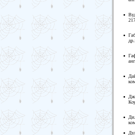
Вуд
217
Габ
др.
Гаф
анг
Дай
ком
Дж
Коу
Дил
ком
Ду