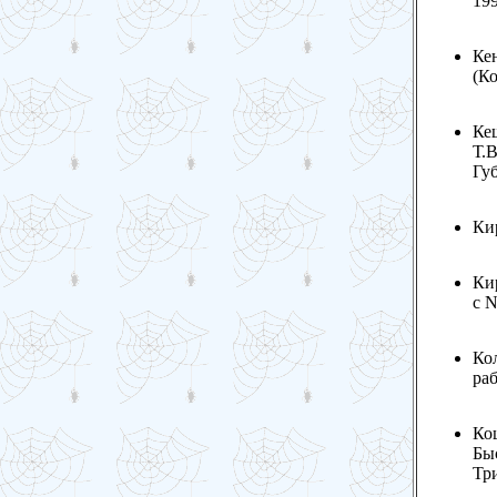
199
Кен
(К
Ке
Т.В
Губ
Кир
Ки
с N
Ко
раб
Ко
Быс
Три