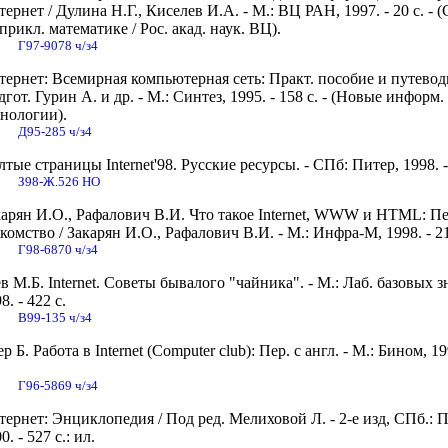
ернет / Дулина Н.Г., Киселев И.А. - М.: ВЦ РАН, 1997. - 20 с. - 
прикл. математике / Рос. акад. наук. ВЦ).
Г97-9078 ч/з4
тернет: Всемирная компьютерная сеть: Практ. пособие и путеводи
гот. Гурин А. и др. - М.: Синтез, 1995. - 158 с. - (Новые информ.
хнологии).
Д95-285 ч/з4
тые страницы Internet'98. Русские ресурсы. - СПб: Питер, 1998. -
З98-Ж.526 НО
карян И.О., Рафалович В.И. Что такое Internet, WWW и HTML: П
комство / Закарян И.О., Рафалович В.И. - М.: Инфра-М, 1998. - 21
Г98-6870 ч/з4
в М.Б. Internet. Советы бывалого "чайника". - М.: Лаб. базовых з
8. - 422 с.
В99-135 ч/з4
р Б. Работа в Internet (Computer club): Пер. с англ. - М.: Бином, 19
Г96-5869 ч/з4
ернет: Энциклопедия / Под ред. Мелиховой Л. - 2-е изд, СПб.: П
0. - 527 с.: ил.