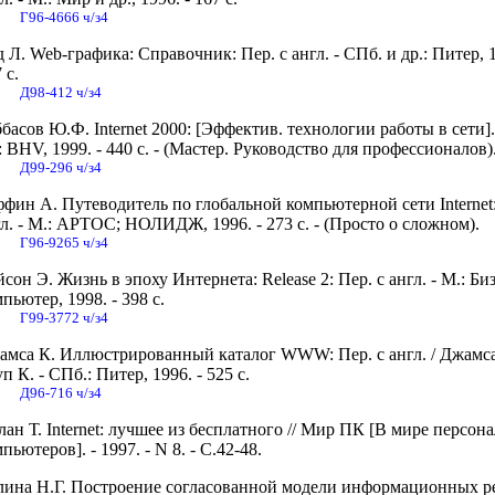
Г96-4666 ч/з4
 Л. Web-графика: Справочник: Пер. с англ. - СПб. и др.: Питер, 1
 с.
Д98-412 ч/з4
басов Ю.Ф. Internet 2000: [Эффектив. технологии работы в сети].
: BHV, 1999. - 440 с. - (Мастер. Руководство для профессионалов)
Д99-296 ч/з4
фин А. Путеводитель по глобальной компьютерной сети Internet:
л. - М.: АРТОС; НОЛИДЖ, 1996. - 273 с. - (Просто о сложном).
Г96-9265 ч/з4
сон Э. Жизнь в эпоху Интернета: Release 2: Пер. с англ. - М.: Би
пьютер, 1998. - 398 с.
Г99-3772 ч/з4
амса К. Иллюстрированный каталог WWW: Пер. с англ. / Джамса
п К. - СПб.: Питер, 1996. - 525 с.
Д96-716 ч/з4
ан Т. Internet: лучшее из бесплатного // Мир ПК [В мире персон
пьютеров]. - 1997. - N 8. - С.42-48.
лина Н.Г. Построение согласованной модели информационных р