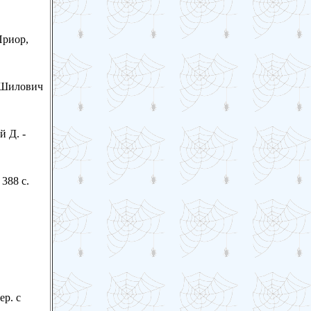
Приор,
, Шилович
й Д. -
 388 с.
ер. с