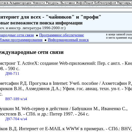
И
нтернет для всех - "чайников" и "профи"
вые возможности поиска информации
еч. и иностр. литература 1996-2000 гг.)
ародные сети связи
Программное обеспечение
в конце записей ук
и места хранения из
Языки программирования
Информационный поиск
ждународные сети связи
стронг Т. ActiveX: создание Web-приложений: Пер. с англ. - Ки
8. - 590 с.
Д98-711
етсафин Р.Д. Прогулка в Internet: Учеб. пособие / Ахметсафин Р.
риков В.Н., Ахмедзянов Д.А.; Уфим. гос. авиац. техн. ун-т. - Уфа,
с.
В97-189 ч/з4
бушкин М. Web-сервер в действии / Бабушкин М., Иваненко С.,
остелев В. - СПб. и др.: Питер 1997. - 264 с.
Д97-704 ч/з4
йков В.Д. Интернет от E-MAIL к WWW в примерах. - СПб.: BHV, 