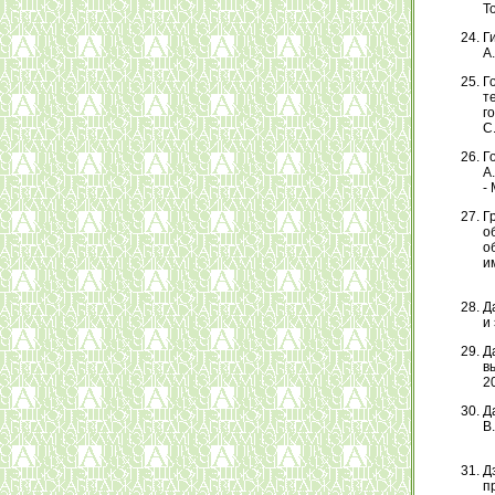
То
Г
А.
Г
т
го
С
Г
А
- 
Г
о
о
им
Д
и 
Д
в
20
Д
В
Д
п