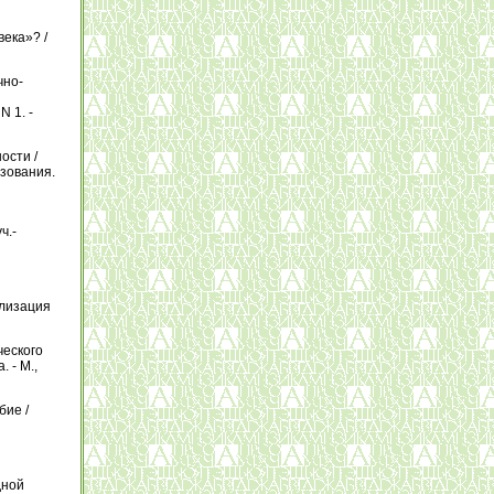
века»? /
чно-
N 1. -
ости /
азования.
ч.-
ализация
ческого
 - М.,
бие /
дной