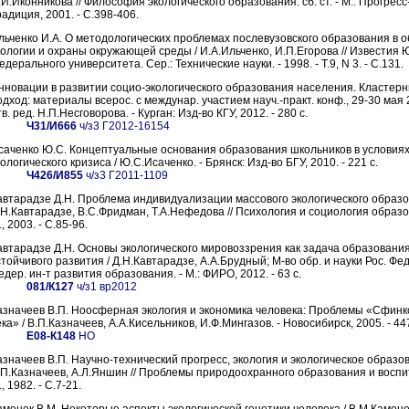
.И.Иконникова // Философия экологического образования: сб. ст. - М.: Прогресс
радиция, 2001. - C.398-406.
льченко И.А. О методологических проблемах послевузовского образования в о
кологии и охраны окружающей среды / И.А.Ильченко, И.П.Егорова // Известия 
дерального университета. Сер.: Технические науки. - 1998. - Т.9, N 3. - С.131.
нновации в развитии социо-экологического образования населения. Кластер
одход: материалы всерос. с междунар. участием науч.-практ. конф., 29-30 мая 20
в. ред. Н.П.Несговорова. - Курган: Изд-во КГУ, 2012. - 280 с.
Ч31/И666
ч/з3 Г2012-16154
саченко Ю.С. Концептуальные основания образования школьников в условия
ологического кризиса / Ю.С.Исаченко. - Брянск: Изд-во БГУ, 2010. - 221 с.
Ч426/И855
ч/з3 Г2011-1109
автарадзе Д.Н. Проблема индивидуализации массового экологического образо
.Н.Кавтарадзе, В.С.Фридман, Т.А.Нефедова // Психология и социология образо
, 2003. - С.85-96.
автарадзе Д.Н. Основы экологического мировоззрения как задача образовани
стойчивого развития / Д.Н.Кавтарадзе, А.А.Брудный; М-во обр. и науки Рос. Фе
едер. ин-т развития образования. - М.: ФИРО, 2012. - 63 с.
081/К127
ч/з1 вр2012
азначеев В.П. Ноосферная экология и экономика человека: Проблемы «Сфинк
ка» / В.П.Казначеев, А.А.Кисельников, И.Ф.Мингазов. - Новосибирск, 2005. - 447
Е08-К148
НО
азначеев В.П. Научно-технический прогресс, экология и экологическое образов
.П.Казначеев, А.Л.Яншин // Проблемы природоохранного образования и воспит
, 1982. - С.7-21.