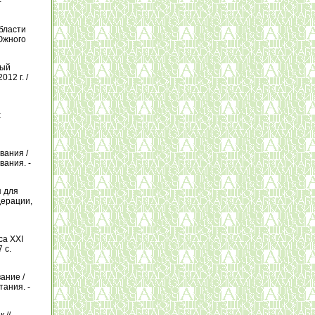
-
бласти
Южного
ный
12 г. /
х
вания /
вания. -
я для
дерации,
са ХХI
 с.
ание /
ания. -