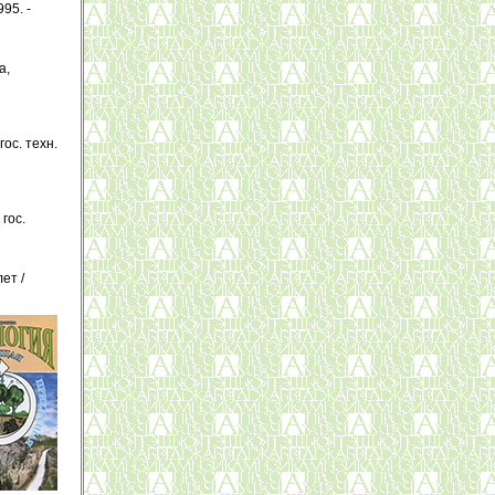
95. -
а,
ос. техн.
гос.
ет /