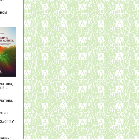
 //
ьном
. -
латова,
2. -
латова,
тва в
 ЗабГПУ,
зации: