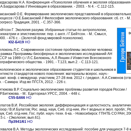
агдасарова Н.А. Конференция «Психология обучения и экология образования»
А.Багдасарова // Инновации в образовании. - 2003. - N 4. - С.112-115.
аксанский О.Е. Формирование экологических представлений в образовательн
роцессе / О.Е.Баксанский // Философия экологического образования: сб. ст. - М.
рогресс-Традиция, 2001. - C.357-366.
ейтсон Г. Экология разума: Избранные статьи по антропологии,
ихиатрии и эпистемологии: пер. с англ. / Г.Бейтсон. - М.: Смысл,
000. - 476 с. - (Золотой фонд мировой психологии).
Ю2-Б419
НО
елоконь Л.С. Современное состояние проблемы экологии человека:
в рамках Программы биосферных и экологических исследований АН
ССР за 1989 г.) / Л.С.Белоконь; А.Л.Яншин // Известия Всесоюзного
ографического общества. - 1991. - Т.123, вып.2. - С.113-121.
иологическое и экологическое образование студентов и школьников в
онтексте стандартов нового поколения: материалы всерос. науч.-
акт. конф. с междунар. участием, 27-28 янв. 2012 г. / редкол.: А.А.Семенов (отв.
. - Самара: Изд-во ПГСГА, 2012. - 226 с.
итюкова В.Р. Социально-экологические проблемы развития городов России /
Р.Битюкова. - М.: Едиториал УРСС, 2004. - 448 с.
С55-Б666
НО
улатов В.И. Российская экология: дифференциация и целостность: аналитиче
зор / В.И.Булатов; Рос. акад. наук, Сиб. отд-ние, Ин-т водных и экол. пробл.; Ро
ук, Сиб. отд-ние, Гос. публ. науч.-техн. б-ка. - Новосибирск: ГПНТБ СО РАН, 200
5 с. - (Экология; вып.61).
Пр3941/61
НО
ухвалов В.А. Методы экологических исследований: пособие для учащихся 7-8 к