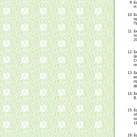
Б
Н.
Б
п
П
Б
пс
2
Б
(
С
ге
Б
к
пр
др
Б
В.
Б
об
на
11
Б