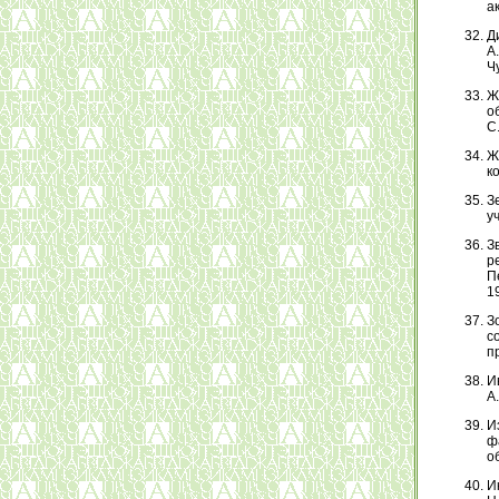
ак
Д
А
Чу
Ж
о
С
Ж
ко
З
уч
З
р
П
19
З
с
пр
И
А.
И
ф
об
И