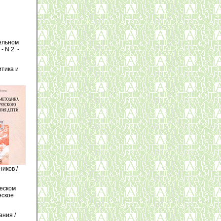
ельном
 N 2. -
итика и
иков /
ческом
еское
ания /