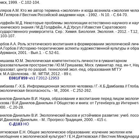
мск, 1999. - C.102-104.
иляров А.М. Кто же автор термина «экология» и когда возникла «экология чело
М.Гиляров // Вестник Российской академии наук. - 1992. - N 10. - С.64-70.
олдфейн М.Д. Некоторые проблемы экологизации естественно-научного и нау
ехнического знания / М.Д.Голдфейн, А.Д.Урсул // Известия Саратовского
сударственного университета. Сер.: Химия. Биология. Экология. - 2012. - Т.12, 
.103-107.
орбов А.А. Роль эстетического воспитания в формировании экологической личн
.А.Горбов // Историко-теоретические аспекты художественной культуры и обр
Мурманск, 2001. - Вып.1. - С.52-61.
ришаева Ю.М. Экологическая компетентность личности в гуманитарном
бразовательном пространстве / Ю.М.Гришаева; Моск. гуманитар. пед. ин-т, Нау
бразоват. центр по разраб. технологий экол.-пед. образования МГГУ
. М.А.Шолохова. - М.: МГПИ, 2012. - 89 с.
Е081/Г859
ч/з1 Г2012-12953
амбаева Г.-Х.Б. Информационная экология человека / Г.-Х.Б.Дамбаева // Глоб
экологическая безопасность. - М., 2004. - С.252-262.
анилов-Данильян В.И. Наука, образование и воспитание перед лицом экологи
ызова / В.И.Данилов-Данильян // Общество и книга: от Гутенберга до Интернета.
00. - C.20-28.
анилов-Данильян В.И. Экологический вызов и устойчивое развитие: учеб. посо
.И.Данилов-Данильян. - М.: Прогресс-Традиция, 2000. - 415 с.
С-Д183
НО
зятковская Е.Н. Общее экологическое образование: изучение экологии или
риобщение к экологической культуре? / Е.Н.Дзятковская // Вестник Междунаро