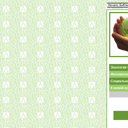
Экология 
Феноменол
Социально
К новой к