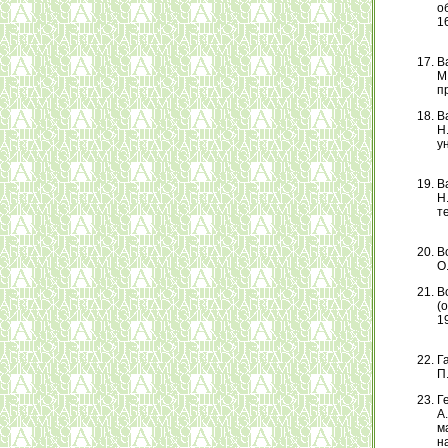
об
16
В
М
п
В
Н
ун
В
Н
те
В
О.
В
(
19
Г
П.
Г
А
м
н