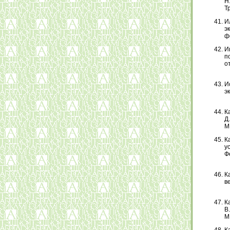
Н
Т
И
э
фе
И
п
от
И
эк
К
Д
М.
К
у
Ф
К
ве
К
В
М.