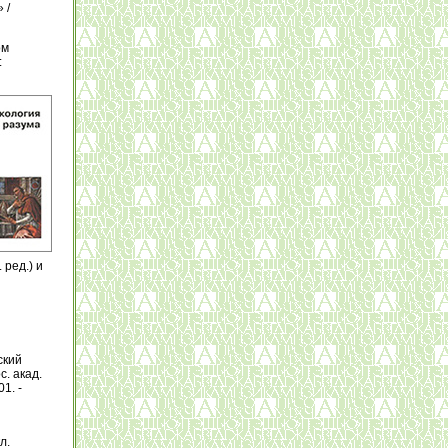
 /
ом
:
 ред.) и
ский
с. акад.
1. -
л.