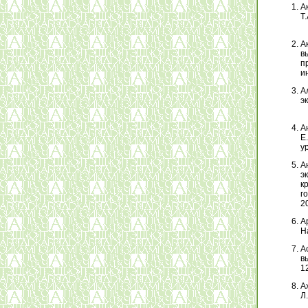
Ак
Т.
А
в
п
ин
А
эк
А
Е
у
А
э
к
г
20
А
На
А
в
1
А
Л.