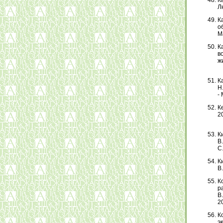
К
Л
К
об
М
К
в
жи
К
Н
- 
К
20
К
В
С
К
В.
К
р
В
20
К
э