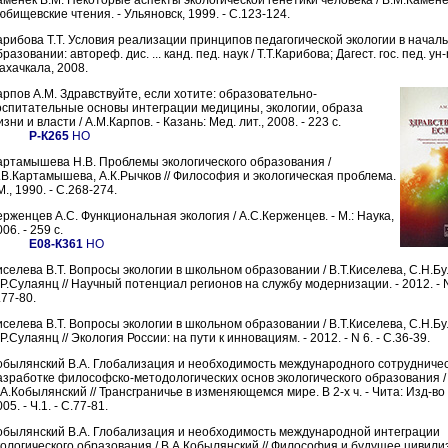
аменек В.М. Некоторые аспекты экологической генетики человека / В.М.Каменек
юбищевские чтения. - Ульяновск, 1999. - С.123-124.
арибова Т.Т. Условия реализации принципов педагогической экологии в начал
разовании: автореф. дис. ... канд. пед. наук / Т.Т.Карибова; Дагест. гос. пед. ун-n
ахачкала, 2008.
арпов А.М. Здравствуйте, если хотите: образовательно-
оспитательные основы интеграции медицины, экологии, образа
зни и власти / А.М.Карпов. - Казань: Мед. лит., 2008. - 223 с.
Р-К265
НО
артамышева Н.В. Проблемы экологического образования /
.В.Картамышева, А.К.Рычков // Философия и экологическая проблема.
М., 1990. - С.268-274.
ерженцев А.С. Функциональная экология / А.С.Керженцев. - М.: Наука,
06. - 259 с.
Е08-К361
НО
иселева В.Т. Вопросы экологии в школьном образовании / В.Т.Киселева, С.Н.Бу
.Р.Сулаянц // Научный потенциал регионов на службу модернизации. - 2012. - N 
.77-80.
иселева В.Т. Вопросы экологии в школьном образовании / В.Т.Киселева, C.Н.Бу
Р.Сулаянц // Экология России: на пути к инновациям. - 2012. - N 6. - С.36-39.
обылянский В.А. Глобализация и необходимость международного сотрудничес
азработке философско-методологических основ экологического образования /
.А.Кобылянский // Трансграничье в изменяющемся мире. В 2-х ч. - Чита: Изд-во
05. - Ч.1. - С.77-81.
обылянский В.А. Глобализация и необходимость международной интеграции
кологического образования / В.А.Кобылянский // Философия и будущее цивили