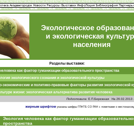
Экологическое образова
и экологическая культу
населения
Разделы выставки:
человека как фактор гуманизации образовательного пространства
огия экологического сознания и экологической культуры
-экономические и политико-правовые факторы развития экологической 
ультуре жизни: экологическая альтернатива развития человека
Подготовила:
Е.П.Бережная На 26.02.2013 
жирным шрифтом
указаны шифры ГПНТБ СО РАН с пометками о местонахож
Экология человека как фактор гуманизации образовательно
пространства