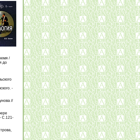
ремя /
я до
ьского
кого. -
нова //
фере
- С.121-
етрова,