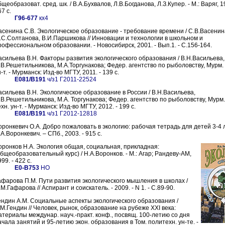
щеобразоват. сред. шк. / В.А.Бухвалов, Л.В.Богданова, Л.З.Купер. - М.: Варяг, 19
7 с.
Г96-677
кх4
асенина С.В. Экологическое образование - требование времени / С.В.Васенин
.С.Солтанова, В.И.Паршикова // Инновации и технологии в школьном и
рофессиональном образовании. - Новосибирск, 2001. - Вып.1. - C.156-164.
асильева В.Н. Факторы развития экологического образования / В.Н.Васильева,
.В.Решетильникова, М.А.Торгунакова; Федер. агентство по рыболовству, Мурм. г
-т. - Мурманск: Изд-во МГТУ, 2011. - 139 с.
Е081/В191
ч/з1 Г2011-22524
асильева В.Н. Экологическое образование в России / В.Н.Васильева,
.В.Решетильникова, М.А. Торгунакова; Федер. агентство по рыболовству, Мурм. 
хн. ун-т. - Мурманск: Изд-во МГТУ, 2012. - 199 с.
Е081/В191
ч/з1 Г2012-12818
оронкевич О.А. Добро пожаловать в экологию: рабочая тетрадь для детей 3-4 л
А.Воронкевич. – СПб., 2003. - 915 с.
оронков Н.А. Экология общая, социальная, прикладная:
общеобразовательный курс) / Н.А.Воронков. - М.: Агар; Рандеву-АМ,
99. - 422 с.
Е0-В753
НО
афарова П.М. Пути развития экологического мышления в школах /
М.Гафарова // Аспирант и соискатель. - 2009. - N 1. - С.89-90.
ендин А.М. Социальные аспекты экологического образования /
.М.Гендин // Человек, рынок, образование на рубеже XXI века:
атериалы междунар. науч.-практ. конф., посвящ. 100-летию со дня
ачала занятий и 95-летию экон. образования в Том. политехн. ун-те. -