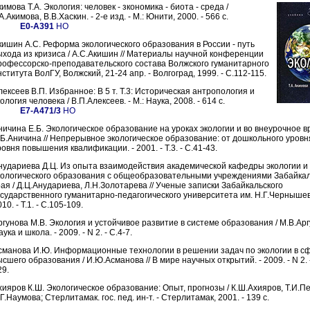
имова Т.А. Экология: человек - зкономика - биота - среда /
А.Акимова, В.В.Хаскин. - 2-е изд. - М.: Юнити, 2000. - 566 с.
Е0-А391
НО
кишин А.С. Реформа экологического образования в России - путь
ыхода из кризиса / А.С.Акишин // Материалы научной конференции
рофессорско-преподавательского состава Волжского гуманитарного
ститута ВолГУ, Волжский, 21-24 апр. - Волгоград, 1999. - С.112-115.
лексеев В.П. Избранное: В 5 т. Т.3: Историческая антропология и
ология человека / В.П.Алексеев. - М.: Наука, 2008. - 614 с.
Е7-А471/3
НО
ничина Е.Б. Экологическое образование на уроках экологии и во внеурочное в
.Б.Аничина // Непрерывное экологическое образование: от дошкольного уровн
ровня повышения квалификации. - 2001. - Т.3. - С.41-43.
нудариева Д.Ц. Из опыта взаимодействия академической кафедры экологии и
кологического образования с общеобразовательными учреждениями Забайкал
рая / Д.Ц.Анудариева, Л.Н.Золотарева // Ученые записки Забайкальского
осударственного гуманитарно-педагогического университета им. Н.Г.Чернышевс
10. - Т.1. - С.105-109.
ргунова М.В. Экология и устойчивое развитие в системе образования / М.В.Аргу
ука и школа. - 2009. - N 2. - С.4-7.
сманова И.Ю. Информационные технологии в решении задач по экологии в с
ысшего образования / И.Ю.Асманова // В мире научных открытий. - 2009. - N 2. 
29.
хияров К.Ш. Экологическое образование: Опыт, прогнозы / К.Ш.Ахияров, Т.И.П
Г.Наумова; Стерлитамак. гос. пед. ин-т. - Стерлитамак, 2001. - 139 с.