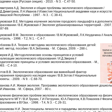
адемии наук (Русская секция). - 2010. - N 3. - С.47-50.
имитриев А.Д. Экология и общие проблемы экологического образования /
.Д.Димитриев, Л.Н.Иванов // Известия Национальной академии наук и искусств
вашской Республики. - 1997. - N 3. - С.38-41.
уковская B.Е. Методика изучения экологии городского ландшафта в дополнит
бразовании / B.Е.Жуковская // Экология урбанизированных территорий. - 2007. -
.87-89.
уковский В.М. Экология и образование / В.М.Жуковский, Л.К.Неудачина // Анал
нтроль. - 1998. - Т.2, N 1. - С.4-7.
ебзеева В.А. Теория и методика экологического образования детей:
еб.-метод. пособие / В.А.Зебзеева. - М.: Сфера, 2009. – 288 с.
верев И.Д. Методологические основы принципов и условий
еализации экологического образования / И.Д.Зверев //
едагогические принципы и условия экологического образования. - М.,
83. - С.4-10.
отов В.В. Экологическое образование как важнейший фактор
охранения природного наследия нации / В.В.Зотов // Национальные
оекты. - 2009. - N 9. - С.68-70.
ванова А.И. Живая экология. Программа экологического образования дошкольн
И.Иванова. - М.: Сфера, 2007. - 80 с.
зучение физических проблем экологии и экологическое образование на физи
акультете МГУ / В.И.Трухин, Г.И.Петрунин, Ю.А.Пирогов, К.В.Показеев // Физич
разование в ВУЗах. - 1998. - Т.4, N 3. - С.26-31.
конникова Н.И. Экзистенциалы личности и парадигмы экологического образов