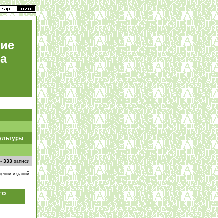
ние
ра
культуры
--
333
записи
дении изданий
го