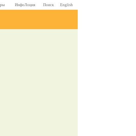
еры
ИнфоЛоция
Поиск
English