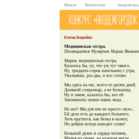
Начало
Библиотека
Академгоро
Елена Борейко
Медицинская сестра.
Посвящается Мулярчик Марии Яковлевн
Мария, медицинская сестра,
Казалось бы, ну, что уж тут такого,
Ну, тридцать-сорок капельниц с утра,
Укольчики, раз-два, и все готово.
Мы здесь на час, всего-то десять дней,
Дневной стационар, а не больница,
Ну и зачем, казалось бы, вот ей
Запоминать чужие наши лица…
Но нет! Мы для нее не просто «все»,
Ей дело есть до каждого больного,
Хоть крутится, как белка в колесе,
Но доброе всегда находит слово!
Большой души и сердца человек,
Мария на своем, на нужном месте,