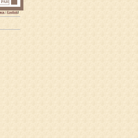
 РАН
иск
|
English
]