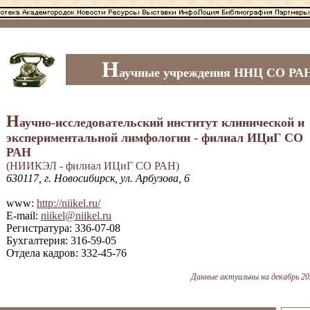
Н
аучные учреждения ННЦ СО РА
Н
аучно-исследовательский институт клинической и
экспериментальной лимфологии - филиал ИЦиГ СО
РАН
(НИИКЭЛ - филиал ИЦиГ СО РАН)
630117, г. Новосибирск, ул. Арбузова, 6
www:
http://niikel.ru/
E-mail:
niikel@niikel.ru
Регистратура: 336-07-08
Бухгалтерия: 316-59-05
Отдела кадров: 332-45-76
Данные актуальны на декабрь 20