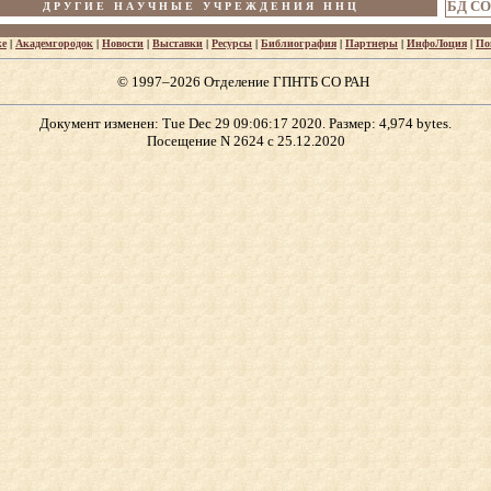
БД СО
Д Р У Г И Е Н А У Ч Н Ы Е У Ч Р Е Ж Д Е Н И Я Н Н Ц
ке
|
Академгородок
|
Новости
|
Выставки
|
Ресурсы
|
Библиография
|
Партнеры
|
ИнфоЛоция
|
По
© 1997–2026 Отделение ГПНТБ СО РАН
Документ изменен: Tue Dec 29 09:06:17 2020. Размер: 4,974 bytes.
Посещение N 2624 с 25.12.2020