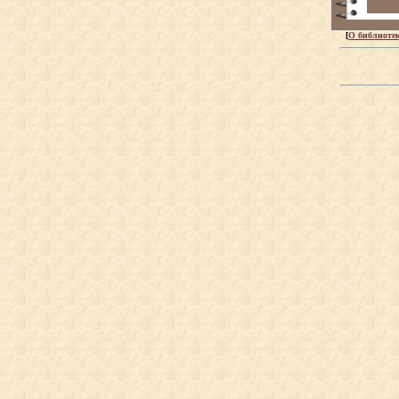
[
О библиоте