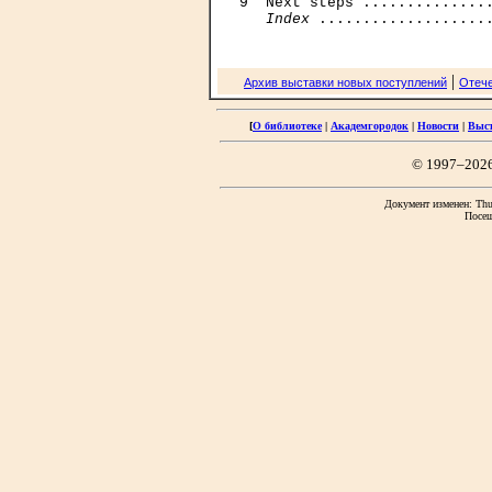
9  Next steps ...............
Index
|
Архив выставки новых поступлений
Отече
[
О библиотеке
|
Академгородок
|
Новости
|
Выс
© 1997–202
Документ изменен: Thu 
Посещ