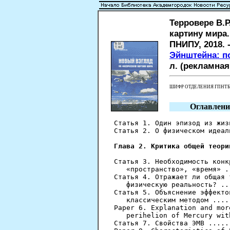
Терровере В.
картину мира. 
ПНИПУ, 2018. -
Эйнштейна: п
л. (рекламная
ШИФР ОТДЕЛЕНИЯ ГПНТ
Оглавлени
Статья 1. Один эпизод из жиз
Статья 2. О физическом идеал
Глава 2. Критика общей теори
Статья 3. Необходимость конк
   «пространство», «время» .
Статья 4. Отражает ли общая 
   физическую реальность? ..
Статья 5. Объяснение эффекто
   классическим методом ....
Paper 6. Explanation and mor
   perihelion of Mercury wit
Статья 7. Свойства ЭМВ .....