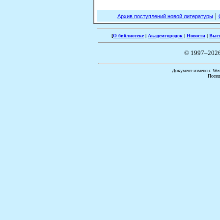
|
Архив поступлений новой литературы
[
О библиотеке
|
Академгородок
|
Новости
|
Выс
© 1997–202
Документ изменен: Wed 
Посещ