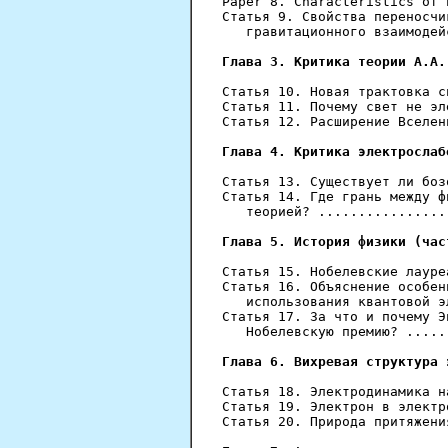
Paper 8. Characteristics of 
Статья 9. Свойства переносчи
   гравитационного взаимодей
Глава 3. Критика теории A.A.
Статья 10. Новая трактовка с
Статья 11. Почему свет не эл
Статья 12. Расширение Вселен
Глава 4. Критика электрослаб
Статья 13. Существует ли боз
Статья 14. Где грань между ф
   теорией? ................
Глава 5. История физики (час
Статья 15. Нобелевские лауре
Статья 16. Объяснение особен
   использования квантовой э
Статья 17. За что и почему Э
   Нобелевскую премию? .....
Глава 6. Вихревая структура 
Статья 18. Электродинамика н
Статья 19. Электрон в электр
Статья 20. Природа притяжени