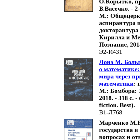
О.Корытко, п
В.Васечко. - 2-
М.: Общецер
аспирантура 
докторантура
Кирилла и Ме
Познание, 2018
Э2-И431
Лонэ М. Боль
о математике:
мира через п
математики
: 
М.: Бомбора: 
2018. - 318 с. -
fiction. Best).
В1-Л768
Марченко М.Н
государства и
вопросах и от