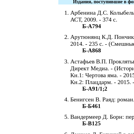
Издания, поступившие в фо
Арбенина Д.С. Колыбель
АСТ, 2009. - 374 с.
Б-А794
Арутюнянц К.Д. Пончик 
2014. - 235 с. - (Смешны
Б-А868
Астафьев В.П. Прокляты 
Директ Медиа. - (Истори
Кн.1: Чертова яма. - 2015.
Кн.2: Плацдарм. - 2015. -
Б-А91/1;2
Бенигсен В. Раяд: роман. 
Б-Б461
Вандермеер Д. Борн: пер. 
Б-В125