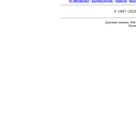
[
О библиотеке
|
Академгородок
|
Новости
|
Выс
© 1997–202
Документ изменен: Wed F
Посещ