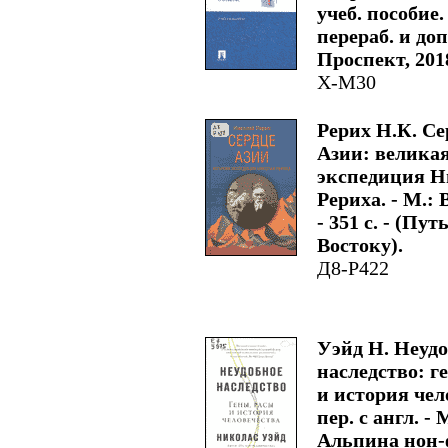
учеб. пособие. 
перераб. и доп
Проспект, 2018.
Х-М30
Рерих Н.К. Се
Азии: велика
экспедиция Н
Рериха. - М.: 
- 351 с. - (Пут
Востоку).
Д8-Р422
Уэйд Н. Неуд
наследство: г
и история чел
пер. с англ. - 
Альпина нон