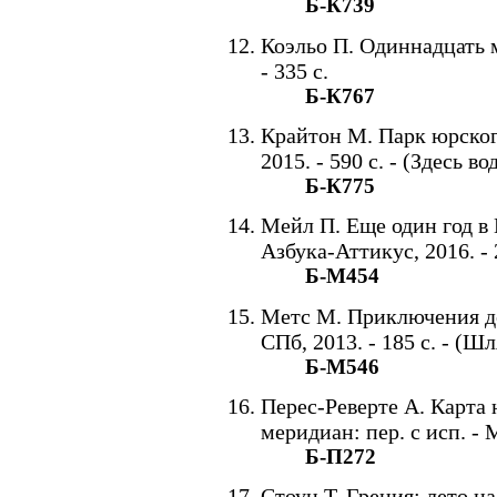
Б-К739
Коэльо П. Одиннадцать ми
- 335 с.
Б-К767
Крайтон М. Парк юрского
2015. - 590 с. - (Здесь в
Б-К775
Мейл П. Еще один год в П
Азбука-Аттикус, 2016. - 2
Б-М454
Метс М. Приключения до
СПб, 2013. - 185 с. - (Ш
Б-М546
Перес-Реверте А. Карта
меридиан: пер. с исп. - М
Б-П272
Стоун Т. Греция: лето на