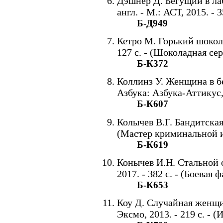
Дэшнер Д. Бегущий в лаб
англ. - М.: АСТ, 2015. - 3
Б-Д949
Кетро М. Горький шокола
127 с. - (Шоколадная сер
Б-К372
Коллинз У. Женщина в бел
Азбука: Азбука-Аттикус, 
Б-К607
Колычев В.Г. Бандитская 
(Мастер криминальной и
Б-К619
Конычев И.Н. Стальной о
2017. - 382 с. - (Боевая 
Б-К653
Коу Д. Случайная женщин
Эксмо, 2013. - 219 с. - 