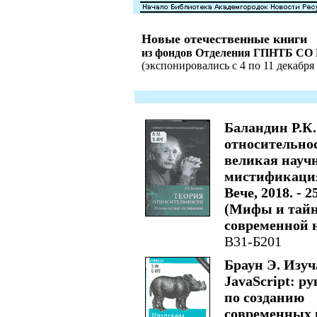
Новые отечественные книги
из фондов Отделения ГПНТБ СО
(экспонировались с 4 по 11 декабря 
Баландин Р.К.
относительно
великая науч
мистификация
Вече, 2018. - 25
(Мифы и тай
современной н
В31-Б201
Браун Э. Изу
JavaScript: р
по созданию
современных 