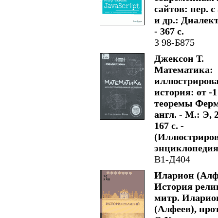
сайтов: пер. с 
и др.: Диалект
- 367 с.
З 98-Б875
Джексон Т.
Математика:
иллюстриров
история: от -1
теоремы Ферма
англ. - М.: Э, 2
167 с. -
(Иллюстриро
энциклопедия
В1-Д404
Иларион (Алф
История религ
митр. Иларио
(Алфеев), про