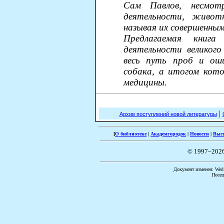
Сам Павлов, несмот
деятельности, живот
называя их совершенным
Предлагаемая книг
деятельности великого
весь путь проб и ош
собака, а итогом кото
медицины.
|
Архив поступлений новой литературы
[
О библиотеке
|
Академгородок
|
Новости
|
Выс
© 1997–202
Документ изменен: Wed 
Посещ