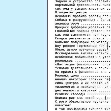
Задачи и устройство современ
нормальной деятельности высш
системы у высших животных ..
О пищевом центре ...........
Основные правила работы боль
Собака с разрушенным в больш
анализатором ...............
Процесс дифференцирования ра
Главнейшие законы деятельнос
как они выясняются при изуче
Сводка результатов опытов с 
больших полушарий по методу 
Внутреннее торможение как фу
Объективное изучение высшей 
Исследование высшей нервной 
Особенная лабильность внутре
рефлексов ..................
«Настоящая физиология» голов
Условия деятельного и покойн
Материалы к физиологии сна .
Рефлекс цели ...............
Анализ некоторых сложных реф
сила центров и их заряжение 
Физиология и психология при 
деятельности животных ......
Рефлекс свободы ............
Психиатрия как пособница физ
Строго объективное изучение 
животных ...................
О так называемом гипнозе жив