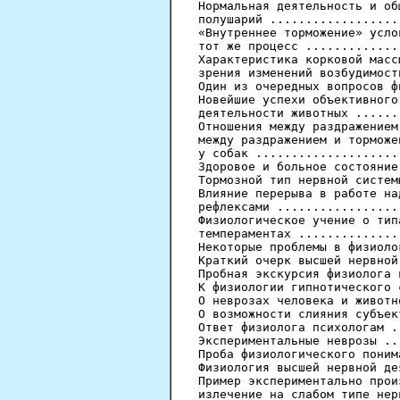
Нормальная деятельность и об
полушарий ..................
«Внутреннее торможение» усло
тот же процесс .............
Характеристика корковой масс
зрения изменений возбудимост
Один из очередных вопросов ф
Новейшие успехи объективного
деятельности животных ......
Отношения между раздражением
между раздражением и торможе
у собак ....................
Здоровое и больное состояние
Тормозной тип нервной систем
Влияние перерыва в работе на
рефлексами .................
Физиологическое учение о тип
темпераментах ..............
Некоторые проблемы в физиоло
Краткий очерк высшей нервной
Пробная экскурсия физиолога 
К физиологии гипнотического 
О неврозах человека и животн
О возможности слияния субъек
Ответ физиолога психологам .
Экспериментальные неврозы ..
Проба физиологического поним
Физиология высшей нервной де
Пример экспериментально прои
излечение на слабом типе нер