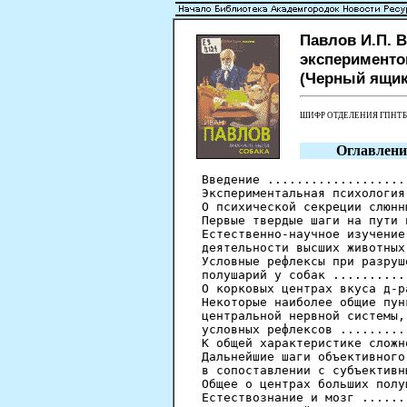
Павлов И.П. 
экспериментов.
(Черный ящик
ШИФР ОТДЕЛЕНИЯ ГПНТ
Оглавлени
Введение ...................
Экспериментальная психология
О психической секреции слюнн
Первые твердые шаги на пути 
Естественно-научное изучение
деятельности высших животных
Условные рефлексы при разруш
полушарий у собак ..........
О корковых центрах вкуса д-р
Некоторые наиболее общие пун
центральной нервной системы,
условных рефлексов .........
К общей характеристике сложн
Дальнейшие шаги объективного
в сопоставлении с субъективн
Общее о центрах больших полу
Естествознание и мозг ......