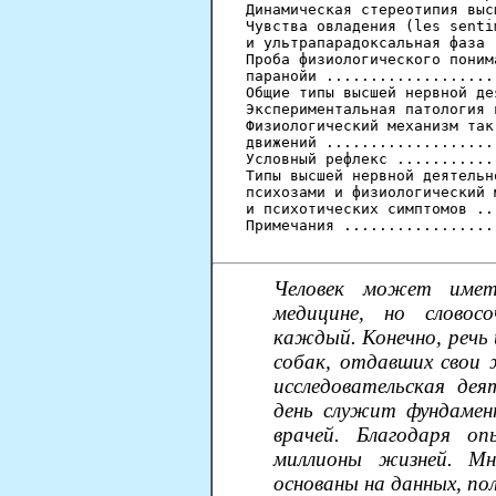
Динамическая стереотипия выс
Чувства овладения (les senti
и ультрапарадоксальная фаза 
Проба физиологического поним
паранойи ...................
Общие типы высшей нервной де
Экспериментальная патология 
Физиологический механизм так
движений ...................
Условный рефлекс ...........
Типы высшей нервной деятельн
психозами и физиологический 
и психотических симптомов ..
Примечания .................
Человек может имет
медицине, но словос
каждый. Конечно, речь 
собак, отдавших свои 
исследовательская дея
день служит фундаме
врачей. Благодаря о
миллионы жизней. Мн
основаны на данных, по