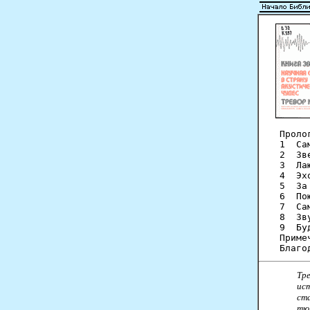
Проло
1  Са
2  Зв
3  Ла
4  Эх
5  За
6  По
7  Са
8  Зв
9  Бу
Приме
Тр
ис
ст
тю