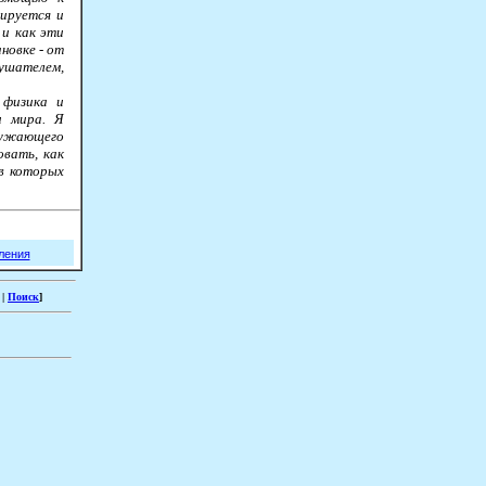
мируется и
 и как эти
новке - от
лушателем,
 физика и
и мира. Я
ружающего
овать, как
 в которых
ления
|
Поиск
]