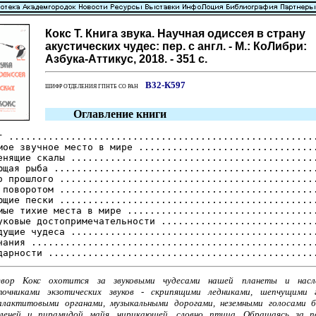
Кокс Т. Книга звука. Научная одиссея в страну
акустических чудес: пер. с англ. - М.: КоЛибри:
Азбука-Аттикус, 2018. - 351 с.
В32-К597
ШИФР ОТДЕЛЕНИЯ ГПНТБ СО РАН
Оглавление книги
г .......................................................
мое звучное место в мире ................................
енящие скалы ............................................
ющая рыба ...............................................
о прошлого ..............................................
 поворотом ..............................................
ющие пески ..............................................
мые тихие места в мире ..................................
уковые достопримечательности ............................
дущие чудеса ............................................
чания ...................................................
евор Кокс охотится за звуковыми чудесами нашей планеты и насл
точниками экзотических звуков - скрипящими ледниками, шепчущими г
алактитовыми органами, музыкальными дорогами, неземными голосами 
леней и пирамидой майя, чирикающей, словно птица. Обращаясь за 