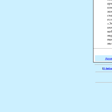
арх
из
заг
сп
есл
«Э
ин
на
ми
та
мы 
Архи
[
О библ