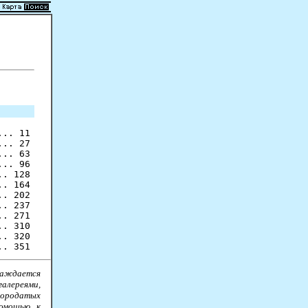
.. 11

.. 27

.. 63

.. 96

. 128

. 164

. 202

. 237

. 271

. 310

. 320

аждается
алереями,
бородатых
помощью к