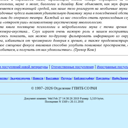
еологии, науке о мозге, биологии и дизайну. Кокс объясняет, как звук фор
меняется окружающей средой, как наше тело реагирует на необычные звуки
адочные чудеса выявляют удивительную динамику звука в повседневной обста
альни до оперного театра. Каждый из нас способен стать превосходным с
и «откроет уши» великолепному акустическому многоголосию.
та книга посвящена психологии и нейробиологии звука с точки зрения
женера-акустика... Слух играет очень важную роль в нашем восприяти
деюсь показать, как можно по-другому фильтровать информацию из ок
ра, избавиться от чрезмерного доверия к зрению, а также продемонстрир
кое смещение фокуса внимания способно углубить понимание пространств,
обитаем, и получить от них удовольствие». (Тревор Кокс)
|
|
в поступлений новой литературы
Отечественные поступления
Иностранные поступ
иотеке
|
Академгородок
|
Новости
|
Выставки
|
Ресурсы
|
Библиография
|
Партнеры
|
ИнфоЛоция
© 1997–2026 Отделение ГПНТБ СО РАН
Документ изменен: Wed Feb 27 14:30:26 2019 Размер: 5,519 bytes.
Посещение N 1569 c 20.11.2018