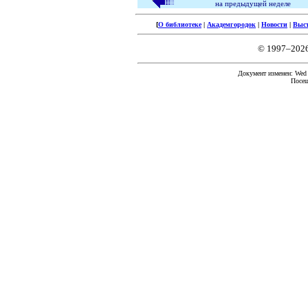
на предыдущей неделе
[
О библиотеке
|
Академгородок
|
Новости
|
Выс
© 1997–202
Документ изменен: Wed F
Посещ