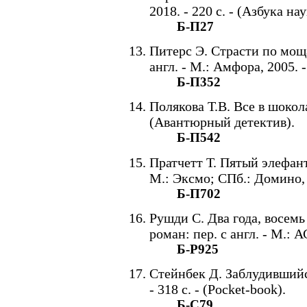
2018. - 220 с. - (Азбука н
Б-П27
Питерс Э. Страсти по мощ
англ. - М.: Амфора, 2005. 
Б-П352
Полякова Т.В. Все в шоколад
(Авантюрный детектив).
Б-П542
Пратчетт Т. Пятый элефант
М.: Эксмо; СПб.: Домино, 2
Б-П702
Рушди С. Два года, восемь
роман: пер. с англ. - М.: А
Б-Р925
Стейнбек Д. Заблудившийся 
- 318 с. - (Pocket-book).
Б-С79