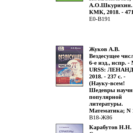
А.О.Шкурихин. 
КМК, 2018. - 471
Е0-В191
Жуков А.В.
Вездесущее число
6-е изд., испр. - 
URSS: ЛЕНАНД
2018. - 237 с. -
(Науку-всем!
Шедевры научн
популярной
литературы.
Математика; N 1
В18-Ж86
Карабутов Н.Н.