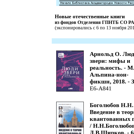
Новые отечественные книги
из фондов Отделения ГПНТБ СО Р
(экспонировались с 6 по 13 ноября 2018
Арнольд О. Люд
звери: мифы и
реальность. - М.
Альпина-нон-
фикшн, 2018. - 3
Е6-А841
Боголюбов Н.Н.
Введение в тео
квантованных 
/ Н.Н.Боголюбов
Д.В.Ширков. - 6