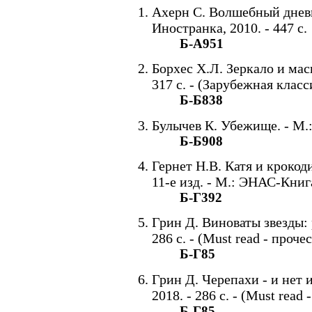
Ахерн С. Волшебный дневни
Иностранка, 2010. - 447 с.
Б-А951
Борхес Х.Л. Зеркало и маск
317 с. - (Зарубежная класс
Б-Б838
Булычев К. Убежище. - М.: 
Б-Б908
Гернет Н.В. Катя и крокоди
11-е изд. - М.: ЭНАС-Книга,
Б-Г392
Грин Д. Виноваты звезды: р
286 с. - (Must read - прочес
Б-Г85
Грин Д. Черепахи - и нет и
2018. - 286 с. - (Must read 
Б-Г85