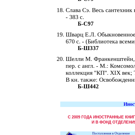
Слава Сэ. Весь сантехник в
- 383 с.
Б-С97
Шварц Е.Л. Обыкновенное ч
670 с. - (Библиотека всем
Б-Ш337
Шелли М. Франкенштейн, 
пер. с англ. - М.: Комсомо
коллекция "КП". XIX век; Т
В кн. также: Освобожденн
Б-Ш442
Инос
С 2009 ГОДА ИНОСТРАННЫЕ КНИ
И В ФОНД ОТДЕЛЕНИ
Поступления в Отделение