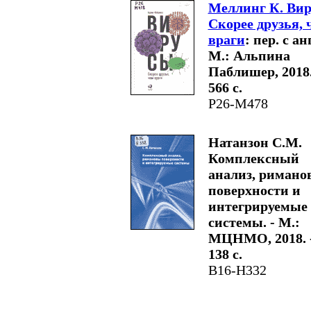
Меллинг К. Вир
Скорее друзья, 
враги
: пер. с анг
М.: Альпина
Паблишер, 2018.
566 с.
Р26-М478
Натанзон С.М.
Комплексный
анализ, римано
поверхности и
интегрируемые
системы. - М.:
МЦНМО, 2018. 
138 с.
В16-Н332