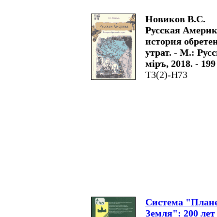
Новиков В.С.
Русская Америк
история обрете
утрат. - М.: Рус
мiръ, 2018. - 199 
Т3(2)-Н73
Система "План
Земля": 200 лет