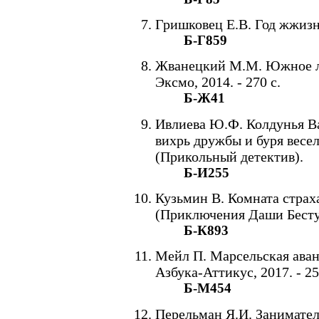
Гришковец Е.В. Год жжизни.
Б-Г859
Жванецкий М.М. Южное лет
Эксмо, 2014. - 270 с.
Б-Ж41
Ивлиева Ю.Ф. Колдунья Ва
вихрь дружбы и буря веселья
(Прикольный детектив).
Б-И255
Кузьмин В. Комната страха.
(Приключения Даши Бесту
Б-К893
Мейл П. Марсельская авант
Азбука-Аттикус, 2017. - 25
Б-М454
Перельман Я.И. Занимател