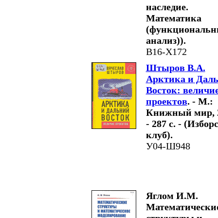
наследие.
Математика
(функциональ
анализ)).
В16-Х172
Штыров В.А.
Арктика и Дал
Восток: величи
проектов
. - М.:
Книжный мир, 
- 287 с. - (Избо
клуб).
У04-Ш948
Яглом И.М.
Математически