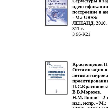
Структуры в за
идентификации
построение и ан
- М.: URSS:
ЛЕНАНД, 2018. 
311 с.
З 96-К21
Краснощеков П
Оптимизация в
автоматизиров
проектировании
П.С.Краснощек
В.В.Морозов,
Н.М.Попов. - 2-
изд., испр. - М.: