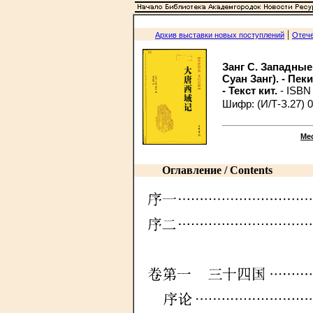
|
Архив выставки новых поступлений
Отече
Занг С. Западные
Суан Занг). - Пек
- Текст кит.
- ISBN
Шифр: (И/Т-З.27) 
Ме
Оглавление / Contents