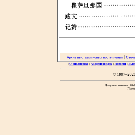
|
Архив выставки новых поступлений
Отече
[
О библиотеке
|
Академгородок
|
Новости
|
Выс
© 1997–202
Документ изменен: Wed 
Посещ