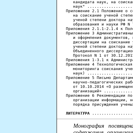
   кандидата наук, на соиска
   наук" ...................
Приложение 2.1 Положение о с
   на соискание ученой степе
   ученой степени доктора на
   образования и науки РФ N 
Приложения 2.1.1-2.1.4 к Пол
Приложение 3 Административны
   и оформления документов, 
   диссертации на соискание 
   ученой степени доктора на
   Объединенного диссертацио
   Протокол N 1 от 30.12.201
Приложения 1-3.1 к Администр
Приложение 4 Технологическая
   мониторинга соискания уче
   наук) ...................
Приложение 5 Письмо Департам
   научно-педагогических раб
   от 10.10.2014 «О размещен
   организаций» ............
Приложение 6 Рекомендации по
   организации информации, н
   порядка присуждения учены
ЛИТЕРАТУРА
Монография посвящен
содержания, организац