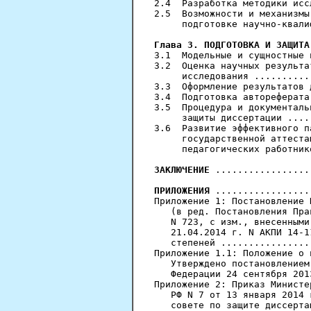
2.4  Разработка методики исс
2.5  Возможности и механизмы
     подготовке научно-квали
Глава 3. ПОДГОТОВКА И ЗАЩИТА
3.1  Модельные и сущностные 
3.2  Оценка научных результа
     исследования ..........
3.3  Оформление результатов 
3.4  Подготовка автореферата
3.5  Процедура и документаль
     защиты диссертации ....
3.6  Развитие эффективного п
     государственной аттеста
     педагогических работник
ЗАКЛЮЧЕНИЕ
 .................
ПРИЛОЖЕНИЯ
 .................
Приложение 1: Постановление 
   (в ред. Постановления Пра
   N 723, с изм., внесенными
   21.04.2014 г. N АКПИ 14-1
   степеней ................
Приложение 1.1: Положение о 
   Утверждено постановлением
   Федерации 24 сентября 201
Приложение 2: Приказ Министе
   РФ N 7 от 13 января 2014 
   совете по защите диссерта