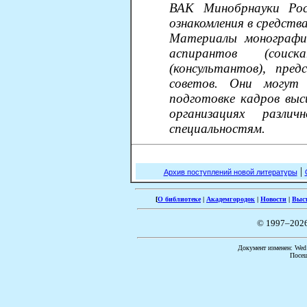
ВАК Минобрнауки Рос
ознакомления в средств
Материалы монографи
аспирантов (соиск
(консультантов), пред
советов. Они могут
подготовке кадров выс
организациях разл
специальностям.
|
Архив поступлений новой литературы
[
О библиотеке
|
Академгородок
|
Новости
|
Выс
© 1997–202
Документ изменен: Wed 
Посещ