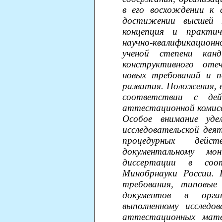
в его восхождении к
достижении высшей н
концепция и практич
научно-квалификационн
ученой степени кан
конструктивного оте
новых требований и п
развития. Положения, 
соответствии с де
аттестационной комисс
Особое внимание уде
исследовательской дея
процедурных дейст
документальному м
диссертации в соо
Минобрнауки России. 
требования, типовые
документов в орга
выполненному исследо
аттестационных мате