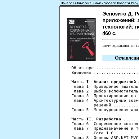
Эспозито Д. 
приложений: 
технологий: пе
460 с.
ШИФР ОТДЕЛЕНИЯ ГПНТ
Оглавлени
Об авторе .................
Введение ..................
Часть I. Анализ предметной 
Глава 1  Проведение тщатель
Глава 2  Выбор вспомогатель
Глава 3  Проектирование на 
Глава 4  Архитектурные возм
         решений ..........
Глава 5  Многоуровневая арх
Часть II. Разработка
 ......
Глава 6  Современное состоя
Глава 7  Предназначение и т
         Core 1.0 .........
Глава 8  Основы ASP.NET MVC