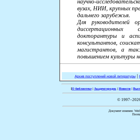
научно-исследователь
вузах, НИИ, крупных пр
дальнего зарубежья.
Для руководителей ор
диссертационных 
докторантуры и аспи
консультантов, соискат
магистрантов, а так
повышением культуры н
|
Архив поступлений новой литературы
[
О библиотеке
|
Академгородок
|
Новости
|
Выс
© 1997–202
Документ изменен: Wed 
Посещ