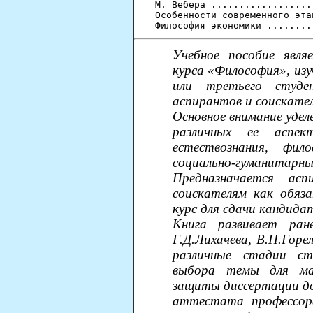
М. Вебера ..................
Особенности современного эта
Учебное пособие явля
курса «Философия», изу
или третьего студен
аспирантов и соискате
Основное внимание удел
различных ее аспек
естествознания, фи
социально-гуманитарны
Предназначается ас
соискателям как обяз
курс для сдачи кандида
Книга развивает ран
Г.Д.Лихачева, В.П.Горе
различные стадии ст
выбора темы для маг
защиты диссертации до
аттестата профессора