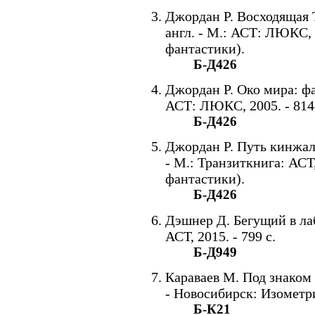
Джордан Р. Восходящая Т
англ. - М.: АСТ: ЛЮКС, 2
фантастики).
Б-Д426
Джордан Р. Око мира: фа
АСТ: ЛЮКС, 2005. - 814 
Б-Д426
Джордан Р. Путь кинжало
- М.: Транзиткнига: АСТ,
фантастики).
Б-Д426
Дэшнер Д. Бегущий в лаб
АСТ, 2015. - 799 с.
Б-Д949
Караваев М. Под знаком
- Новосибирск: Изометрия
Б-К21