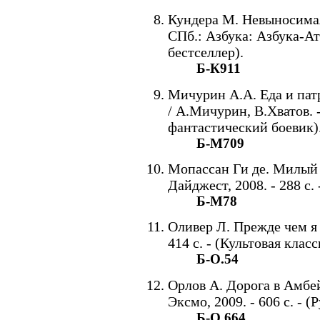
Кундера М. Невыносимая 
СПб.: Азбука: Азбука-Атт
бестселлер).
Б-К911
Мичурин А.А. Еда и пат
/ А.Мичурин, В.Хватов. -
фантастический боевик)
Б-М709
Мопассан Ги де. Милый д
Дайджест, 2008. - 288 с
Б-М78
Оливер Л. Прежде чем я уп
414 с. - (Культовая класс
Б-О.54
Орлов А. Дорога в Амбей
Эксмо, 2009. - 606 с. - 
Б-О.664