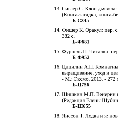
Сиглер С. Клон дьявола: п
(Книга-загадка, книга-бе
Б-С345
Фишер К. Оракул: пер. с 
382 с.
Б-Ф681
Фурнель П. Читалка: пер.
Б-Ф952
Цицилин А.Н. Комнатные
выращивание, уход и це
- М.: Эксмо, 2013. - 272 
Б-Ц756
Шишкин М.П. Венерин вол
(Редакция Елены Шубино
Б-Ш655
Янссон Т. Лодка и я: нов