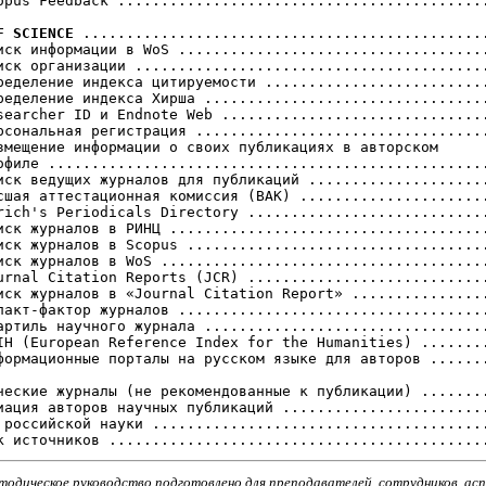
opus Feedback ...........................................
F SCIENCE
 ...............................................
иск информации в WoS ....................................
иск организации .........................................
ределение индекса цитируемости ..........................
ределение индекса Хирша .................................
searcher ID и Endnote Web ...............................
рсональная регистрация ..................................
змещение информации о своих публикациях в авторском

офиле ...................................................
иск ведущих журналов для публикаций .....................
сшая аттестационная комиссия (ВАК) ......................
rich's Periodicals Directory ............................
иск журналов в РИНЦ .....................................
иск журналов в Scopus ...................................
иск журналов в WoS ......................................
urnal Citation Reports (JCR) ............................
иск журналов в «Journal Citation Report» ................
пакт-фактор журналов ....................................
артиль научного журнала .................................
IH (European Reference Index for the Humanities) ........
формационные порталы на русском языке для авторов .......
ческие журналы (не рекомендованные к публикации) ........
иация авторов научных публикаций ........................
 российской науки .......................................
тодическое руководство подготовлено для преподавателей, сотрудников, ас