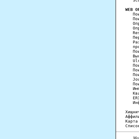
   Sc
WEB O
   По
   По
   Оп
   Оп
   Re
   Пе
   Ра
   пр
   По
   Вы
   Ul
   По
   По
   По
   Jo
   По
   Им
   Кв
   ER
   Ин
Хищни
Аффил
Карта
Ме