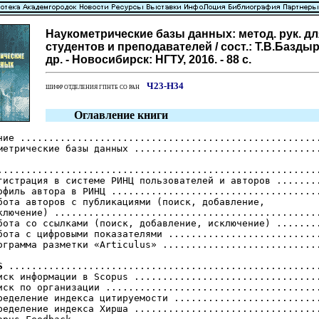
Наукометрические базы данных: метод. рук. дл
студентов и преподавателей / сост.: Т.В.Базды
др. - Новосибирск: НГТУ, 2016. - 88 с.
Ч23-Н34
ШИФР ОТДЕЛЕНИЯ ГПНТБ СО РАН
Оглавление книги
ние .....................................................
метрические базы данных .................................
.........................................................
гистрация в системе РИНЦ пользователей и авторов ........
офиль автора в РИНЦ .....................................
бота авторов с публикациями (поиск, добавление,

ключение) ...............................................
бота со ссылками (поиск, добавление, исключение) ........
бота с цифровыми показателями ...........................
ограмма разметки «Articulus» ............................
S
 .......................................................
иск информации в Scopus .................................
иск по организации ......................................
ределение индекса цитируемости ..........................
ределение индекса Хирша .................................