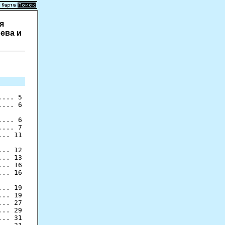
я
рева и
... 5

... 6

... 6

... 7

.. 11

.. 12

.. 13

.. 16

.. 16

.. 19

.. 19

.. 27

.. 29

.. 31
