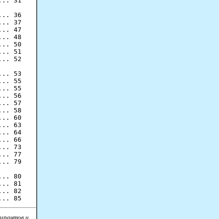
.. 31

.. 36

.. 37

.. 47

.. 48

.. 50

.. 51

.. 52

.. 53

.. 55

.. 55

.. 56

.. 57

.. 58

.. 60

.. 63

.. 64

.. 66

.. 73

.. 77

.. 79

.. 80

.. 81

.. 82

пирантов и