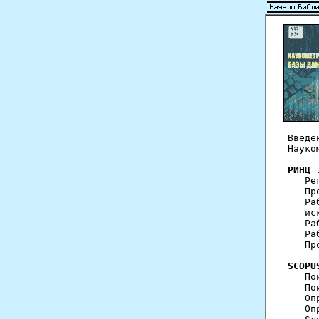
Введе
Науко
РИНЦ
 
   Ре
   Пр
   Ра
   ис
   Ра
   Ра
   Пр
SCOPU
   По
   По
   Оп
   Оп