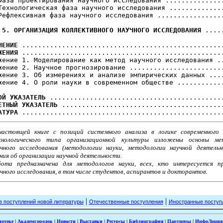
Фаза проектирования научного исследования ...............
Технологическая фаза научного исследования ..............
Рефлексивная фаза научного исследования .................
 5. ОРГАНИЗАЦИЯ КОЛЛЕКТИВНОГО НАУЧНОГО ИССЛЕДОВАНИЯ
 .....
ЧЕНИЕ
ЖЕНИЯ
 ...................................................
жение 1. Моделирование как метод научного исследования ..
жение 2. Научное прогнозирование ........................
жение 3. Об измерениях и анализе эмпирических данных ....
жение 4. О роли науки в современном обществе ............
ОЙ УКАЗАТЕЛЬ
ЕТНЫЙ УКАЗАТЕЛЬ
АТУРА
настоящей книге с позиций системного анализа в логике современного 
хнологического типа организационной культуры изложены основы ме
учного исследования (методологии науки, методологии научной деятельн
ния об организации научной деятельности.
бота предназначена для методологов науки, всех, кто интересуется п
чного исследования, в том числе студентов, аспирантов и докторантов.
|
|
в поступлений новой литературы
Отечественные поступления
Иностранные поступ
иотеке
|
Академгородок
|
Новости
|
Выставки
|
Ресурсы
|
Библиография
|
Партнеры
|
ИнфоЛоция