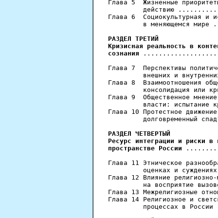
Глава 5  Жизненные приоритет
         действию ..........
Глава 6  Социокультурная и и
         в меняющемся мире .
РАЗДЕЛ ТРЕТИЙ
Кризисная реальность в конте
сознания
 ...................
Глава 7  Перспективы политич
         внешних и внутренни
Глава 8  Взаимоотношения общ
         консолидация или кр
Глава 9  Общественное мнение
         власти: испытание к
Глава 10 Протестное движение
         долговременный спад
РАЗДЕЛ ЧЕТВЕРТЫЙ
Ресурс интеграции и риски в 
пространстве России
 ........
Глава 11 Этническое разнообр
         оценках и суждениях
Глава 12 Влияние религиозно-
         на восприятие вызов
Глава 13 Межрелигиозные отно
Глава 14 Религиозное и светс
         процессах в России 