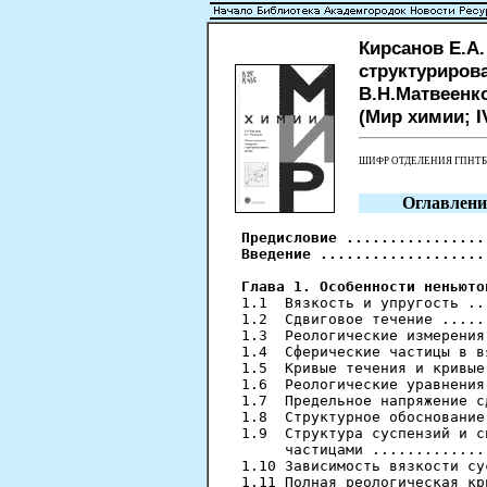
Кирсанов Е.А
структурирова
В.Н.Матвеенко.
(Мир химии; IV
ШИФР ОТДЕЛЕНИЯ ГПНТ
Оглавлени
Предисловие ................
Введение ...................
Глава 1. Особенности неньюто

1.1  Вязкость и упругость ..
1.2  Сдвиговое течение .....
1.3  Реологические измерения
1.4  Сферические частицы в в
1.5  Кривые течения и кривые
1.6  Реологические уравнения
1.7  Предельное напряжение с
1.8  Структурное обоснование
1.9  Структура суспензий и с
     частицами .............
1.10 Зависимость вязкости су
1.11 Полная реологическая кр