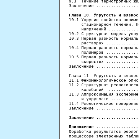
9.3  Течение термотропных жи
Заключение .................
Глава 10. Упругость и вязкос

10.1 Упругие свойства полиме
     стационарном течении. П
     напряжений ............
10.2 Структурная модель упру
10.3 Первая разность нормаль
     растворах .............
10.4 Первая разность нормаль
     полимеров .............
10.5 Первая разность нормаль
     скоростях .............
Заключение .................
Глава 11. Упругость и вязкос
11.1 Феноменологическое опис
11.2 Структурная реологическ
     колебаний  ............
11.3 Аппроксимация экспериме
     и упругости ...........
11.4 Реологическое поведение
Заключение .................
Заключение .................
Приложение .................

Обработка результатов реолог
процессоре электронных табли