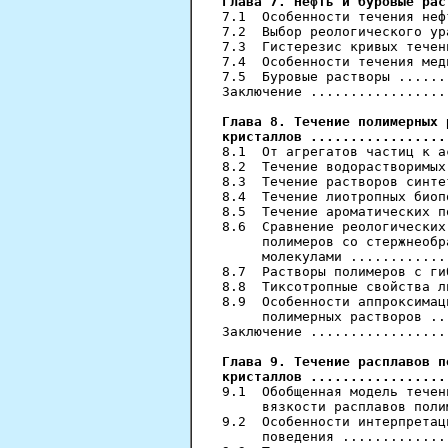
Глава 7. Нефть и буровые рас

7.1  Особенности течения неф
7.2  Выбор реологического ур
7.3  Гистерезис кривых течен
7.4  Особенности течения мед
7.5  Буровые растворы ......
Заключение .................
Глава 8. Течение полимерных 
кристаллов .................

8.1  От агрегатов частиц к а
8.2  Течение водорастворимых
8.3  Течение растворов синте
8.4  Течение лиотропных биоп
8.5  Течение ароматических п
8.6  Сравнение реологических
     полимеров со стержнеобр
     молекулами ............
8.7  Растворы полимеров с ги
8.8  Тиксотропные свойства л
8.9  Особенности аппроксимац
     полимерных растворов ..
Заключение .................
Глава 9. Течение расплавов п
кристаллов .................

9.1  Обобщенная модель течен
     вязкости расплавов поли
9.2  Особенности интерпретац
     поведения .............