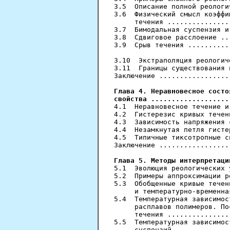
3.5  Описание полной реологи
3.6  Физический смысл коэффи
     течения ...............
3.7  Бимодальная суспензия и
3.8  Сдвиговое расслоение ..
3.9  Срыв течения ..........
3.10  Экстраполяция реологич
3.11  Границы существования 
Заключение .................
Глава 4. Неравновесное состо
свойства ...................

4.1  Неравновесное течение и
4.2  Гистерезис кривых течен
4.3  Зависимость напряжения 
4.4  Незамкнутая петля гисте
4.5  Типичные тиксотропные с
Заключение .................
Глава 5. Методы интерпретаци

5.1  Эволюция реологических 
5.2  Примеры аппроксимации р
5.3  Обобщенные кривые течен
     и температурно-временна
5.4  Температурная зависимос
     расплавов полимеров. По
     течения ...............
5.5  Температурная зависимос
     суспензий .............