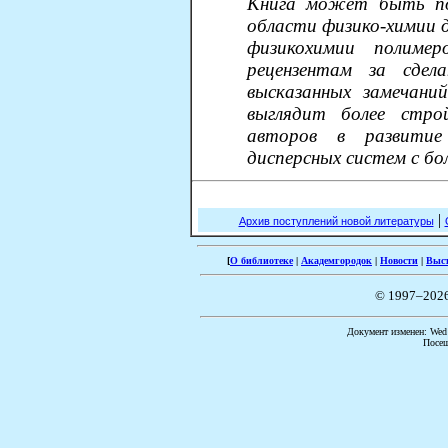
Книга может быть пол
области физико-химии д
физикохимии полимер
рецензентам за сдел
высказанных замечаний
выглядит более стро
авторов в развитие
дисперсных систем с б
|
Архив поступлений новой литературы
[
О библиотеке
|
Академгородок
|
Новости
|
Выс
© 1997–202
Документ изменен: Wed 
Посещ