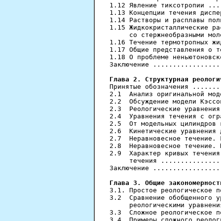
1.12 Явление тиксотропии ...
1.13 Концепции течения диспе
1.14 Растворы и расплавы пол
1.15 Жидкокристаллические ра
     со стержнеобразными мол
1.16 Течение термотропных жи
1.17 Общие представления о т
1.18 О проблеме неньютоновск
Заключение .................
Глава 2. Структурная реологи

Принятые обозначения .......
2.1  Анализ оригинальной мод
2.2  Обсуждение модели Кэссо
2.3  Реологические уравнения
2.4  Уравнения течения с огр
2.5  От модельных цилиндров 
2.6  Кинетические уравнения 
2.7  Неравновесное течение. 
2.8  Неравновесное течение. 
2.9  Характер кривых течения
     течения ...............
Заключение .................
Глава 3. Общие закономерност

3.1. Простое реологическое п
3.2  Сравнение обобщенного у
     реологическими уравнени
3.3  Сложное реологическое п
3.4  Примеры сложного реолог