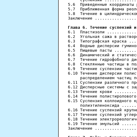
5.6  Приведенные координаты 
5.7  Приближенная форма реол
5.8  Течение в цилиндрическо
Заключение .................
Глава 6. Течение суспензий и

6.1  Пластизоли ............
6.2  Угольная сажа в раствор
6.3  Типографская краска ...
6.4  Водные дисперсии гумино
6.5  Пищевые пасты .........
6.6  Динамический и статичес
6.7  Течение гидрофобного ди
6.8  Стеклянные частицы в по
6.9  Течение суспензии части
6.10 Течение дисперсии полис
     распределением частиц п
6.11 Суспензии различного пр
6.12 Дисперсные системы с за
6.13 Течение крови .........
6.14 Течение полистиролового
6.15 Суспензия коллоидного к
     полиэтиленоксида ......
6.16 Течение суспензий крупн
6.17 Течение суспензий углер
6.18 Течение электрореологич
6.19 Течение эмульсий ......
Заключение .................