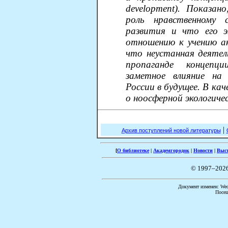
development). Показа
роль нравственному 
развития и что его э
отношению к учению ак
что неустанная деятел
пропаганде концепц
заметное влияние на
России в будущее. В ка
о ноосферной экологиче
|
Архив поступлений новой литературы
[
О библиотеке
|
Академгородок
|
Новости
|
Выс
© 1997–202
Документ изменен: Wed 
Посещ