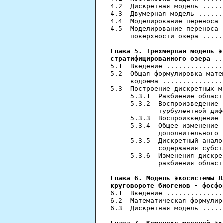
4.2  Дискретная модель .....
4.3  Двумерная модель ......
4.4  Моделирование переноса 
4.5  Моделирование переноса 
     поверхности озера .....
Глава 5. Трехмерная модель э
стратифицированного озера
 ..
5.1  Введение ..............
5.2  Общая формулировка мате
     водоема ...............
5.3  Построение дискретных м
     5.3.1  Разбиение област
     5.3.2  Воспроизведение 
            турбулентной диф
     5.3.3  Воспроизведение 
     5.3.4  Общее изменение 
            дополнительного 
     5.3.5  Дискретный анало
            содержания субст
     5.3.6  Изменения дискре
            разбиения област
Глава 6. Модель экосистемы Л
круговороте биогенов - фосфо
6.1  Введение ..............
6.2  Математическая формулир
6.3  Дискретная модель .....
Глава 7. Комплекс моделей эк