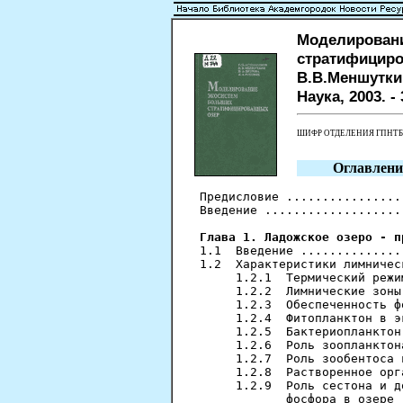
Моделировани
стратифициров
В.В.Меншуткин
Наука, 2003. - 
ШИФР ОТДЕЛЕНИЯ ГПНТ
Оглавлени
Предисловие ................
Введение ...................
Глава 1. Ладожское озеро - п
1.1  Введение ..............
1.2  Характеристики лимничес
     1.2.1  Термический режи
     1.2.2  Лимнические зоны
     1.2.3  Обеспеченность ф
     1.2.4  Фитопланктон в э
     1.2.5  Бактериопланктон
     1.2.6  Роль зоопланктон
     1.2.7  Роль зообентоса 
     1.2.8  Растворенное орг
     1.2.9  Роль сестона и д
            фосфора в озере 