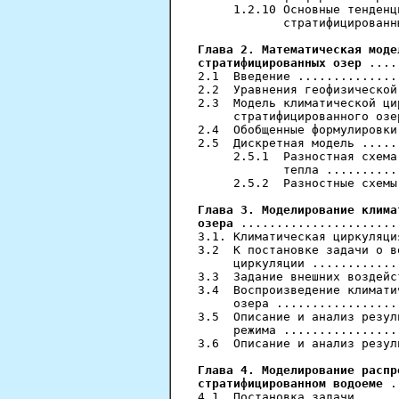
     1.2.10 Основные тенденц
            стратифицированн
Глава 2. Математическая моде
стратифицированных озер
 ....
2.1  Введение ..............
2.2  Уравнения геофизической
2.3  Модель климатической ци
     стратифицированного озе
2.4  Обобщенные формулировки
2.5  Дискретная модель .....
     2.5.1  Разностная схема
            тепла ..........
     2.5.2  Разностные схемы
Глава 3. Моделирование клима
озера
 ......................
3.1. Климатическая циркуляци
3.2  К постановке задачи о в
     циркуляции ............
3.3  Задание внешних воздейс
3.4  Воспроизведение климати
     озера .................
3.5  Описание и анализ резул
     режима ................
3.6  Описание и анализ резул
Глава 4. Моделирование распр
стратифицированном водоеме
 .
4.1  Постановка задачи .....