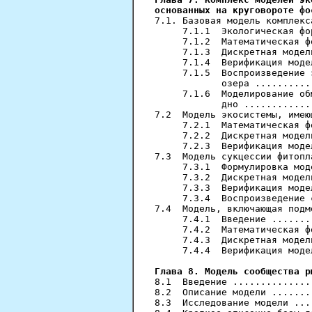
основанных на круговороте фо
7.1. Базовая модель комплекс
     7.1.1  Экологическая фо
     7.1.2  Математическая ф
     7.1.3  Дискретная модел
     7.1.4  Верификация моде
     7.1.5  Воспроизведение 
            озера ..........
     7.1.6  Моделирование об
            дно ............
7.2  Модель экосистемы, имею
     7.2.1  Математическая ф
     7.2.2  Дискретная модел
     7.2.3  Верификация моде
7.3  Модель сукцессии фитопл
     7.3.1  Формулировка мод
     7.3.2  Дискретная модел
     7.3.3  Верификация моде
     7.3.4  Воспроизведение 
7.4  Модель, включающая подм
     7.4.1  Введение .......
     7.4.2  Математическая ф
     7.4.3  Дискретная модел
     7.4.4  Верификация моде
Глава 8. Модель сообщества р
8.1  Введение ..............
8.2  Описание модели .......
8.3  Исследование модели ...