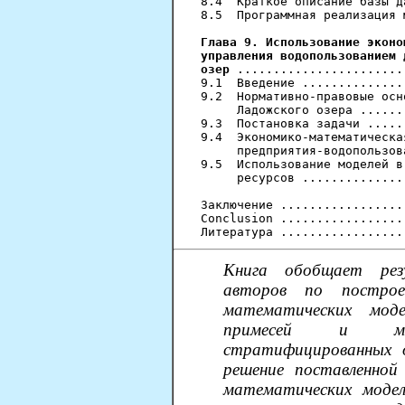
8.4  Краткое описание базы д
8.5  Программная реализация 
Глава 9. Использование эконо
управления водопользованием 
озер
 .......................
9.1  Введение ..............
9.2  Нормативно-правовые осн
     Ладожского озера ......
9.3  Постановка задачи .....
9.4  Экономико-математическа
     предприятия-водопользов
9.5  Использование моделей в
     ресурсов ..............
Заключение .................
Conclusion .................
Книга обобщает резу
авторов по построе
математических моде
примесей и мод
стратифицированных 
решение поставленной
математических моде