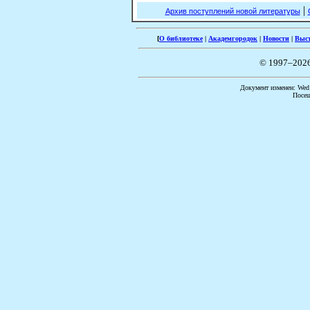
|
Архив поступлений новой литературы
[
О библиотеке
|
Академгородок
|
Новости
|
Выс
© 1997–202
Документ изменен: Wed 
Посещ