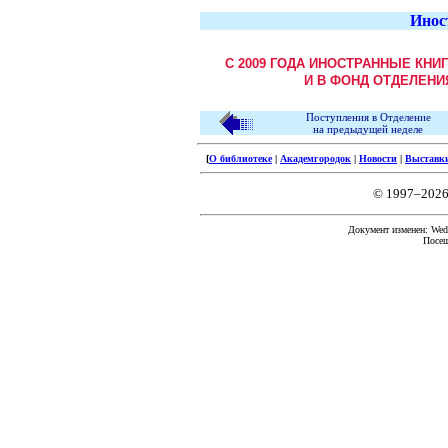
Инос
С 2009 ГОДА ИНОСТРАННЫЕ КНИ
И В ФОНД ОТДЕЛЕНИ
Поступления в Отделение
на предыдущей неделе
[
О библиотеке
|
Академгородок
|
Новости
|
Выставк
© 1997–2026
Документ изменен: Wed 
Посещ