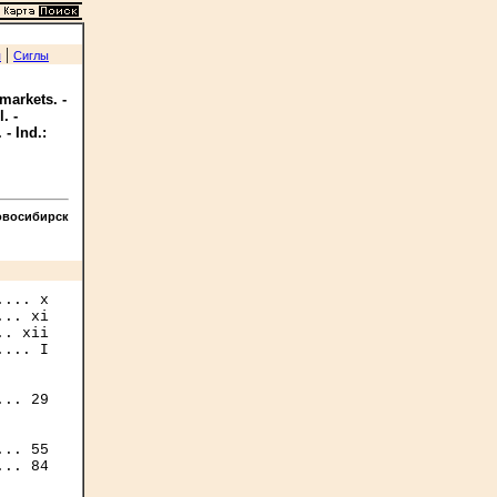
|
я
Сиглы
markets. -
. -
 - Ind.:
овосибирск
... x

.. xi

. xii

... I

.. 29

.. 55

.. 84
