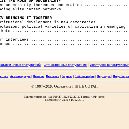
III THE ROLE OF UNCERTAINTY
hen uncertainty increases cooperation ....................
acing elite career networks .............................
IV BRINGING IT TOGETHER
nstitutional development in new democracies ..............
nclusion: political varieties of capitalism in emerging 

rkets ...................................................
of interviews ...........................................
ences ...................................................
|
|
ыставки новых поступлений
Отечественные поступления
Иностранные поступлени
иотеке
|
Академгородок
|
Новости
|
Выставки
|
Ресурсы
|
Библиография
|
Партнеры
|
ИнфоЛоция
© 1997–2026 Отделение ГПНТБ СО РАН
Документ изменен: Wed Feb 27 14:28:22 2019. Размер: 4,914 bytes.
Посещение N 2119 c 16.02.2016