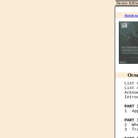
Архив в
Огла
List 
List 
Ackno
Intro
PART 

1  A
PART 

2  W
3  Tr