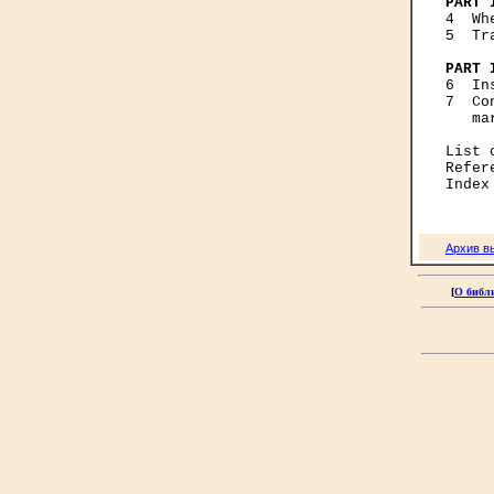
PART 

4  W
5  Tr
PART 

6  I
7  Co
   ma
List 
Refer
Архив в
[
О библ