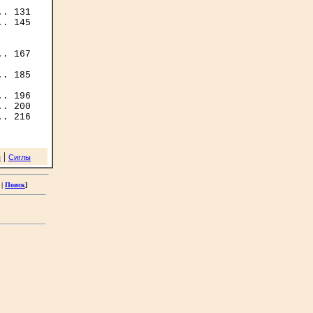
. 131

. 145

. 167

. 185

. 196

. 200

|
я
Сиглы
|
Поиск
]