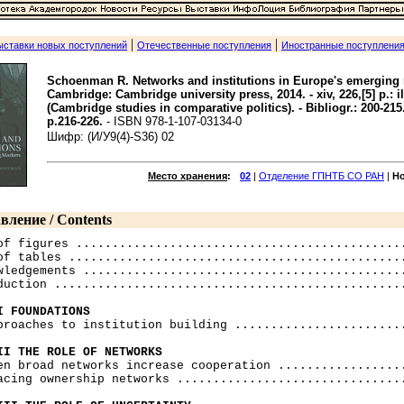
|
|
ыставки новых поступлений
Отечественные поступления
Иностранные поступлени
Schoenman R. Networks and institutions in Europe's emerging 
Cambridge: Cambridge university press, 2014. - xiv, 226,[5] p.: ill
(Cambridge studies in comparative politics). - Bibliogr.: 200-215.
p.216-226.
- ISBN 978-1-107-03134-0
Шифр: (И/У9(4)-S36) 02
Место хранения
:
02
|
Отделение ГПНТБ СО РАН
|
Н
вление / Contents
of figures ..............................................
of tables ...............................................
wledgements .............................................
duction .................................................
I FOUNDATIONS
pproaches to institution building ........................
II THE ROLE OF NETWORKS
hen broad networks increase cooperation ..................
acing ownership networks ................................