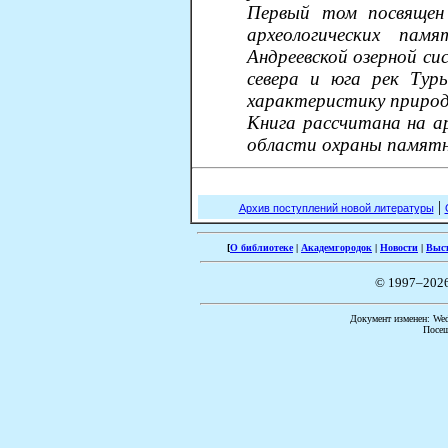
Первый том посвящен
археологических пам
Андреевской озерной с
севера и юга рек Ту
характеристику природн
Книга рассчитана на ар
области охраны памятни
|
Архив поступлений новой литературы
[
О библиотеке
|
Академгородок
|
Новости
|
Выс
© 1997–202
Документ изменен: Wed 
Посещ