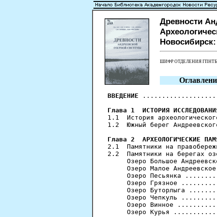
Древности Анд
Археологическ
Новосибирск: Н
ШИФР ОТДЕЛЕНИЯ ГПНТ
Оглавлени
ВВЕДЕНИЕ
 ...................
Глава 1  ИСТОРИЯ ИССЛЕДОВАНИ
1.1  История археологическог
1.2  Южный берег Андреевског
Глава 2  АРХЕОЛОГИЧЕСКИЕ ПАМ
2.1  Памятники на правобереж
2.2  Памятники на берегах оз
     Озеро Большое Андреевск
     Озеро Малое Андреевское
     Озеро Песьянка ........
     Озеро Грязное .........
     Озеро Буторлыга .......
     Озеро Чепкуль .........
     Озеро Винное ..........
     Озеро Курья ...........