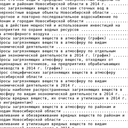
родам и районам Новосибирской области в 2014 г. .........
рос загрязняющих веществ в составе сточных вод в

верхностные водные объекты Новосибирской области ........
оротное и повторно-последовательное водоснабжение по

йонам и городам Новосибирской области ...................
од в действие мощностей и использование инвестиций на

роприятия по охране водных ресурсов .....................
а атмосферного воздуха ..................................
бросы загрязняющих веществ в атмосферу (график) .........
бросы загрязняющих веществ в атмосферу по видам

ономической деятельности ................................
бросы загрязняющих веществ в атмосферу по отдельным

дам экономической деятельности в 2014 г. (график) .......
бросы загрязняющих атмосферу веществ, отходящих от

ационарных источников, на предприятиях обрабатывающих

оизводств в 2014 г. (график) ............................
брос специфических загрязняющих веществ в атмосферу

восибирской области .....................................
бросы загрязняющих веществ в атмосферу по видам

ономической деятельности в 2014 г. ......................
бросы наиболее распространенных загрязняющих веществ в

мосферу по видам экономической деятельности в 2014 г. ...
бросы вредных веществ, их очистка и утилизация в 2014 г.

о ингредиентам) .........................................
бросы загрязняющих веществ в атмосферу по районам и

родам Новосибирской области .............................
авливание и обезвреживание вредных веществ по районам и

родам Новосибирской области .............................
авливание и утилизация вредных веществ по видам
