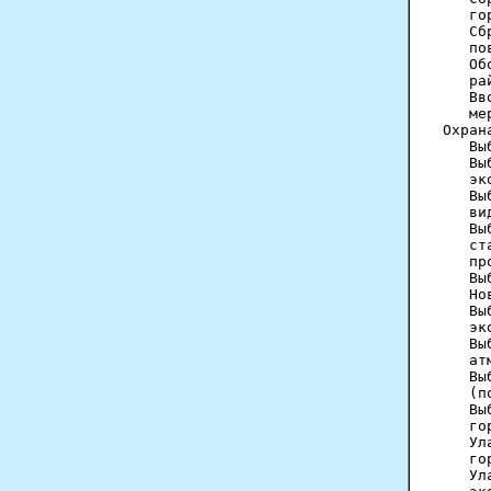
   го
   Сб
   по
   Об
   ра
   Вв
   ме
Охран
   Вы
   Вы
   эк
   Вы
   ви
   Вы
   ст
   пр
   Вы
   Но
   Вы
   эк
   Вы
   ат
   Вы
   (п
   Вы
   го
   Ул
   го
   Ул