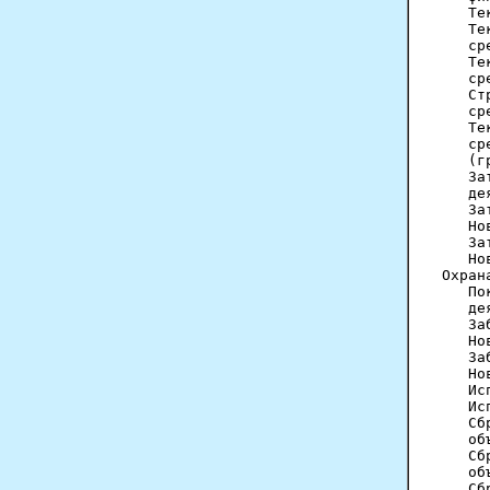
   Те
   Те
   ср
   Те
   ср
   Ст
   ср
   Те
   ср
   (г
   За
   де
   За
   Но
   За
   Но
Охран
   По
   де
   За
   Но
   За
   Но
   Ис
   Ис
   Сб
   об
   Сб
   об
   Сб