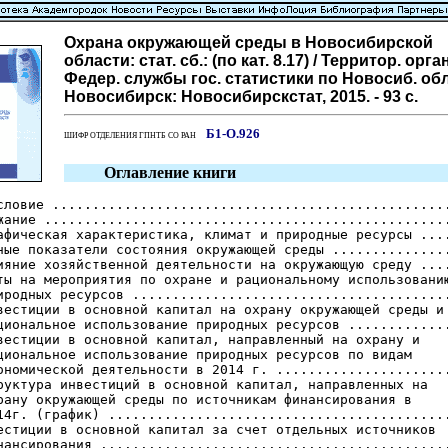
Охрана окружающей среды в Новосибирской
области: стат. сб.: (по кат. 8.17) / Территор. орга
Федер. службы гос. статистики по Новосиб. обл.
Новосибирск: Новосибирскстат, 2015. - 93 с.
Б1-О.926
ШИФР ОТДЕЛЕНИЯ ГПНТБ СО РАН
Оглавление книги
словие ..................................................
жание ...................................................
афическая характеристика, климат и природные ресурсы ....
ные показатели состояния окружающей среды ...............
ияние хозяйственной деятельности на окружающую среду ....
ты на мероприятия по охране и рациональному использованию
иродных ресурсов ........................................
вестиции в основной капитал на охрану окружающей среды и

циональное использование природных ресурсов .............
вестиции в основной капитал, направленный на охрану и

циональное использование природных ресурсов по видам

ономической деятельности в 2014 г. ......................
руктура инвестиций в основной капитал, направленных на

рану окружающей среды по источникам финансирования в

14г. (график) ...........................................
естиции в основной капитал за счет отдельных источников

нансирования ............................................