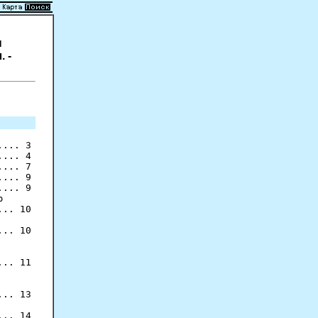
н
 -
... 3

... 4

... 7

... 9

... 9



.. 10

.. 10

.. 11

.. 13

.. 14
