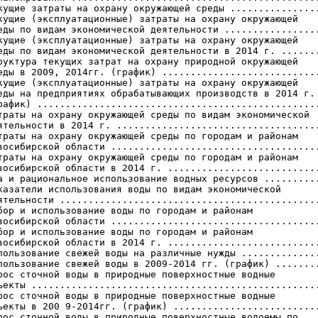
кущие затраты на охрану окружающей среды ................
кущие (эксплуатационные) затраты на охрану окружающей

еды по видам экономической деятельности .................
кущие (эксплуатационные) затраты на охрану окружающей

еды по видам экономической деятельности в 2014 г. .......
руктура текущих затрат на охрану природной окружающей

еды в 2009, 2014гг. (график) ............................
кущие (эксплуатационные) затраты на охрану окружающей

еды на предприятиях обрабатывающих производств в 2014 г.

рафик) ..................................................
траты на охрану окружающей среды по видам экономической

ятельности в 2014 г. ....................................
траты на охрану окружающей среды по городам и районам

восибирской области .....................................
траты на охрану окружающей среды по городам и районам

восибирской области в 2014 г. ...........................
а и рациональное использование водных ресурсов ..........
казатели использования воды по видам экономической

ятельности ..............................................
бор и использование воды по городам и районам

восибирской области .....................................
бор и использование воды по городам и районам

восибирской области в 2014 г. ...........................
пользование свежей воды на различные нужды ..............
пользование свежей воды в 2009-2014 гг. (график) ........
рос сточной воды в природные поверхностные водные

ъекты ...................................................
рос сточной воды в природные поверхностные водные

ъекты в 200 9-2014гг. (график) ..........................
рос сточной воды в природные поверхностные водоемы по
