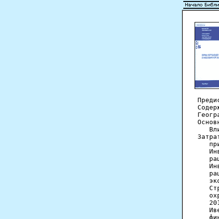
Преди
Содер
Геогр
Основ
   Вл
Затра
   пр
   Ин
   ра
   Ин
   ра
   эк
   Ст
   ох
   20
   Ив
   фи